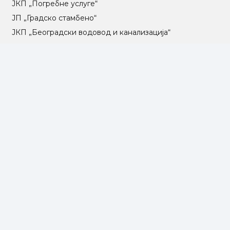
ЈКП „Погребне услуге“
ЈП „Градско стамбено“
ЈКП „Београдски водовод и канализација“
Влада Републике Србије
Град Београд
Туристичка организација Београда
РГЗ – Републички геодетски завод
АПР – Агенција за привредне регистре