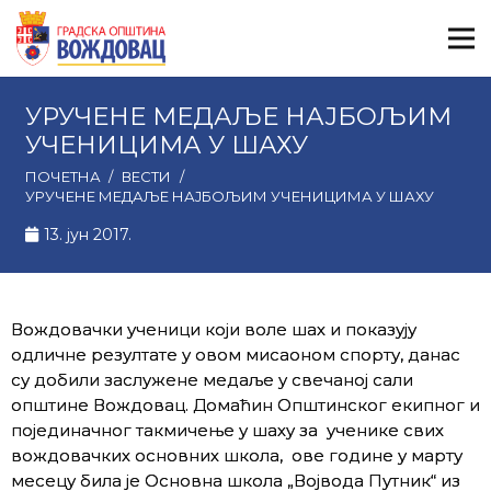
УРУЧЕНЕ МЕДАЉЕ НАЈБОЉИМ
УЧЕНИЦИМА У ШАХУ
ПОЧЕТНА
/
ВЕСТИ
/
УРУЧЕНЕ МЕДАЉЕ НАЈБОЉИМ УЧЕНИЦИМА У ШАХУ
13. јун 2017.
Вождовачки ученици који воле шах и показују
одличне резултате у овом мисаоном спорту, данас
су добили заслужене медаље у свечаној сали
општине Вождовац. Домаћин Општинског екипног и
појединачног такмичење у шаху за ученике свих
вождовачких основних школа, ове године у марту
месецу била је Основна школа „Војвода Путник“ из