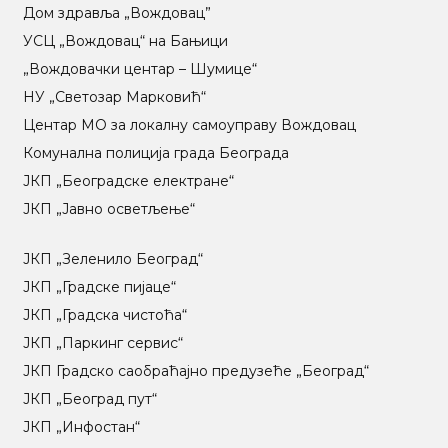
Дом здравља „Вождовац”
УСЦ „Вождовац“ на Бањици
„Вождовачки центар – Шумице“
НУ „Светозар Марковић“
Центар МO за локалну самоуправу Вождовац
Комунална полиција града Београда
ЈКП „Београдске електране“
ЈКП „Јавно осветљење“
ЈКП „Зеленило Београд“
ЈКП „Градске пијаце“
ЈКП „Градска чистоћа“
ЈКП „Паркинг сервис“
ЈКП Градско саобраћајно предузеће „Београд“
ЈКП „Београд пут“
ЈКП „Инфостан“