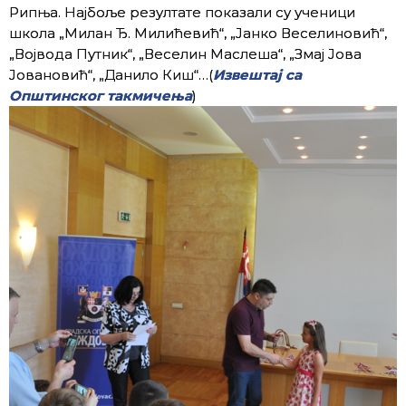
Рипња. Најбоље резултате показали су ученици
школа „Милан Ђ. Милићевић“, „Јанко Веселиновић“,
„Војвода Путник“, „Веселин Маслеша“, „Змај Јова
Јовановић“, „Данило Киш“…(
Извештај са
Општинског такмичења
)