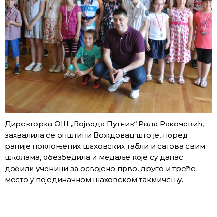
Директорка ОШ „Војвода Путник“ Рада Ракочевић,
захвалила се општини Вождовац што је, поред
раније поклоњених шаховских табли и сатова свим
школама, обезбедила и медаље које су данас
добили ученици за освојено прво, друго и треће
место у појединачном шаховском такмичењу.