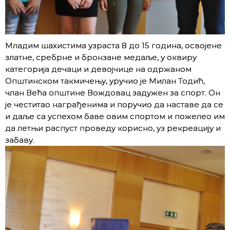
Младим шахистима узраста 8 до 15 година, освојене
златне, сребрне и бронзане медаље, у оквиру
категорија дечаци и девојчице на одржаном
Општинском такмичењу, уручио је Милан Тодић,
члан Већа општине Вождовац задужен за спорт. Он
је честитао награђенима и поручио да наставе да се
и даље са успехом баве овим спортом и пожелео им
да летњи распуст проведу корисно, уз рекреацију и
забаву.