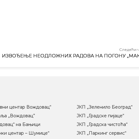
Следећи 
ИЗВОЂЕЊЕ НЕОДЛОЖНИХ РАДОВА НА ПОГОНУ „МА
вни центар Вождовац“
ЈКП „Зеленило Београд“
вља „Вождовац”
ЈКП „Градске пијаце“
довац“ на Бањици
ЈКП „Градска чистоћа“
чки центар – Шумице“
ЈКП „Паркинг сервис“