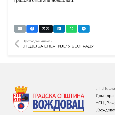
Градске општине Вождовац.
Претходни чланак
„НЕДЕЉА ЕНЕРГИЈЕ“ У БЕОГРАДУ
ЈП „Посло
Дом здра
УСЦ „Вож
„Вождова