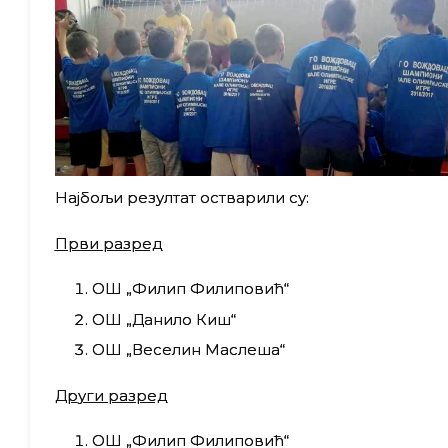
Најбољи резултат остварили су:
Први разред
ОШ „Филип Филиповић“
ОШ „Данило Киш“
ОШ „Веселин Маслеша“
Др
уги разред
ОШ „Филип Филиповић“