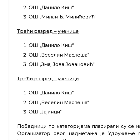
ОШ „Данило Киш“
ОШ „Милан Ђ. Милићевић“
Трећи разред
– ученице
ОШ „Данило Киш“
ОШ „Веселин Маслеша“
ОШ „Змај Јова Јовановић“
Трећи разред
– ученици
ОШ „Данило Киш“
ОШ „Веселин Маслеша“
ОШ „Јајинци“
Победници по категоријама пласирали су се на
Организатор овог надметања је Удружење п