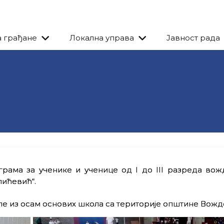
а грађане
Локална управа
Јавност рада
рама за ученике и ученице од I до III разреда вож
лићевић“.
пe из осам основих школа са територије општине Вожд