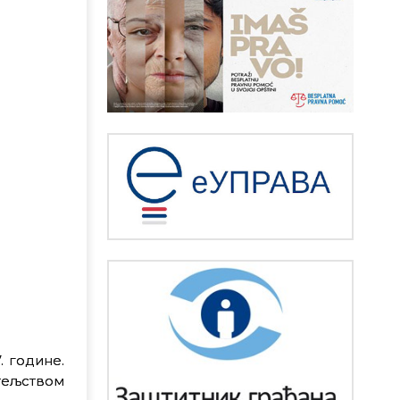
. године.
тељством