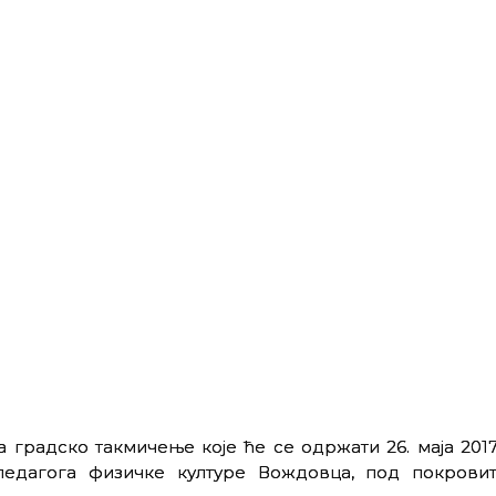
 градско такмичење које ће се одржати 26. маја 2017
едагога физичке културе Вождовца, под покрови