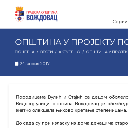
Серви
ОПШТИНА У ПРОЈЕКТУ 
ПОЧЕТНА
/
ВЕСТИ
/
АКТУЕЛНО
/
ОПШТИНА У ПРОЈЕ
24. април 2017.
Породицама Вулић и Стајић са децом оболелом
Видској улици, општина Вождовац је обезбе
знатно олакшала њихово кретање степеницама.
До сада су при изласку из дома дечацима старо