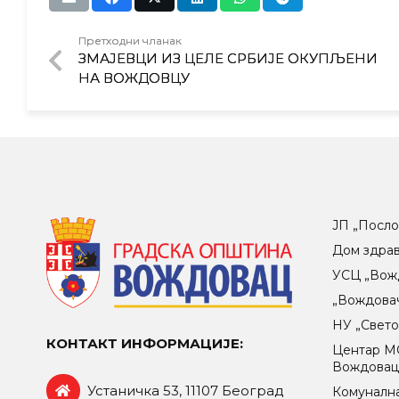
Претходни чланак
ЗМАЈЕВЦИ ИЗ ЦЕЛЕ СРБИЈЕ ОКУПЉЕНИ
НА ВОЖДОВЦУ
ЈП „Посло
Дом здра
УСЦ „Вож
„Вождова
НУ „Свет
КОНТАКТ ИНФОРМАЦИЈЕ:
Центар МO
Вождова
Устаничка 53, 11107 Београд
Комунална