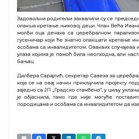
Задовољни родитељи захвалили су се председн
олакша кретање њиховој деци. Члан Већа Ивана
молби оца дечака са церебралном парализо
гусеничар који ће знатно олакшати кретање ин
особама са инвалидитетом. Оваквих случајева и
улаза којима је помоћ била неопходна, али на
Бањац.
Дилбера Сарајлић, секретар Савеза за церебра
која се на овај начин прикључила пројекту п
заједно са ЈП „Градско стамбено“, у циљу уклањ
је објаснила, тамо где није могуће постави
породицама и особама са инвалидитетом да изађ