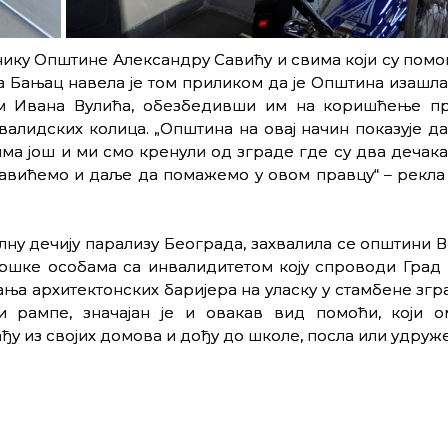
ику Општине Александру Савићу и свима који су помо
 Бањац навела је том приликом да је Општина изашла
м Ивана Вулића, обезбедивши им на коришћење п
валидских колица. „Општина на овај начин показује д
ма још и ми смо кренули од зграде где су два дечака
ставићемо и даље да помажемо у овом правцу“ – рекла
лну дечију парализу Београда, захвалила се општини
одршке особама са инвалидитетом коју спроводи Град
ања архитектонских баријера на уласку у стамбене згр
ти рампе, значајан је и овакав вид помоћи, који о
у из својих домова и дођу до школе, посла или удруж