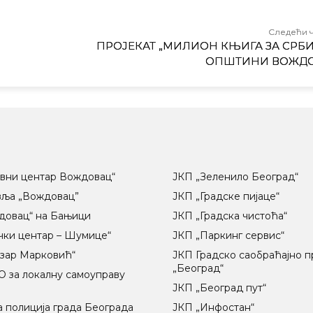
Следећи 
ПРОЈЕКАТ „МИЛИОН КЊИГА ЗА СРБИЈ
ОПШТИНИ ВОЖД
вни центар Вождовац“
ЈКП „Зеленило Београд“
вља „Вождовац”
ЈКП „Градске пијаце“
довац“ на Бањици
ЈКП „Градска чистоћа“
чки центар – Шумице“
ЈКП „Паркинг сервис“
озар Марковић“
ЈКП Градско саобраћајно 
„Београд“
 за локалну самоуправу
ц
ЈКП „Београд пут“
 полиција града Београда
ЈКП „Инфостан“