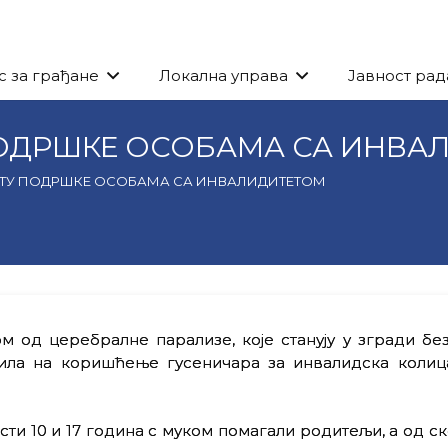
с за грађане
Локална управа
Јавност рад
ПОДРШКЕ ОСОБАМА СА ИНВА
КТУ ПОДРШКЕ ОСОБАМА СА ИНВАЛИДИТЕТОМ
 од церебралне парализе, које станују у згради без
дила на коришћење гусеничара за инвалидска колиц
сти 10 и 17 година с муком помагали родитељи, а од с