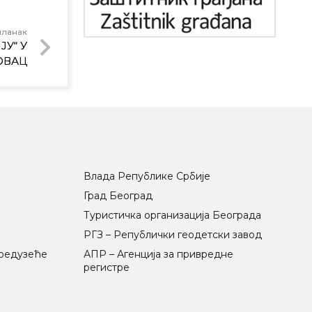
чланак
У“ У
ОВАЦ
Влада Републике Србије
Град Београд
Туристичка организација Београда
РГЗ – Републички геодетски завод
предузеће
АПР – Агенција за привредне
регистре