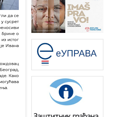
гли да се
 у сусрет
реносиви
а брине о
 из истог
 је Ивана
 Вождовац
 Београд,
аде. Како
могућава
ења.