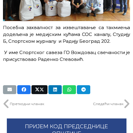
Посебна захвалност за извештавање са такмиења
додељена је медијским кућама СОС каналу, Студију
Б, Спортском журналу и Радију Београд 202.
У име Спортског савеза ГО Вождовац свечаности је
присуствовао Раденко Стевовић.
Претходни чланак
Следећи чланак
ПРИЈЕМ КОД ПРЕДСЕДНИЦЕ