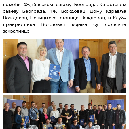
помоћи Фудбалском савезу Београда, Спортском
савезу Београда, ФК Вождовац, Дому здравља
Вождовац, Полицијској станици Вождовац, и Клубу
привредника Вождовац којима су додељне
захвалнице.