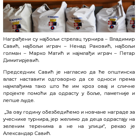
Награђени су најбољи стрелац турнира – Владимир
Савић, најбољи играч – Ненад Раковић, најбољи
голман – Марко Матић и најмлађи играч – Петар
Димитирјевић.
Председник Савић је нагласио да ће општинска
власт наставити одговорно да се односи према
најмлађима тако што ће им кроз овај и сличне
пројекте помоћи да одрасту у боље, паметније и
лепше људе.
„За ову годину обезбедићемо и новчане награде за
учеснике турнира, јер желимо да деца одрастају на
зеленим теренима а не на улици“, рекао је
Александар Савић.