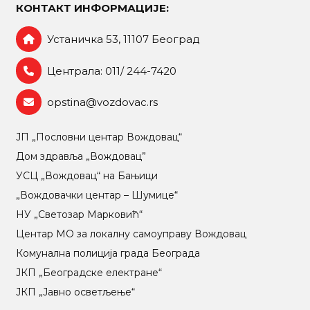
КОНТАКТ ИНФОРМАЦИЈЕ:
Устаничка 53, 11107 Београд
Централа: 011/ 244-7420
opstina@vozdovac.rs
ЈП „Пословни центар Вождовац“
Дом здравља „Вождовац”
УСЦ „Вождовац“ на Бањици
„Вождовачки центар – Шумице“
НУ „Светозар Марковић“
Центар МO за локалну самоуправу Вождовац
Комунална полиција града Београда
ЈКП „Београдске електране“
ЈКП „Јавно осветљење“