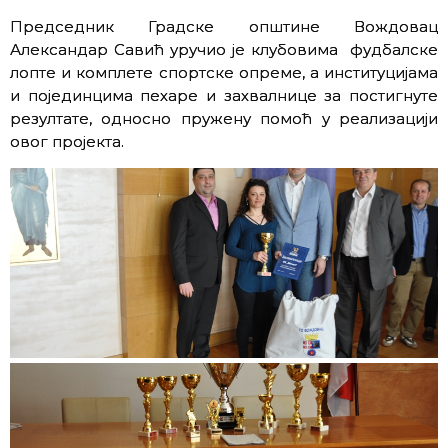
Председник Градске општине Вождовац
Александар Савић уручио је клубовима фудбалске
лопте и комплете спортске опреме, а институцијама
и појединцима пехаре и захвалнице за постигнуте
резултате, односно пружену помоћ у реализацији
овог пројекта.