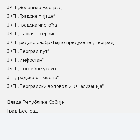
ЈКП „Зеленило Београд“
ЈКП „Градске пијаце“
ЈКП „Градска чистоћа“
ЈКП „Паркинг сервис“
ЈКП Градско саобраћајно предузеће „Београд“
ЈКП „Београд пут“
ЈКП „Инфостан“
ЈКП „Погребне услуге“
ЈП „Градско стамбено“
ЈКП „Београдски водовод и канализација“
Влада Републике Србије
Град Београд
Туристичка организација Београда
РГЗ – Републички геодетски завод
АПР – Агенција за привредне регистре