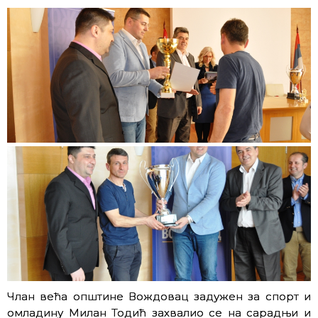
Члан већа општине Вождовац задужен за спорт и
омладину Милан Тодић захвалио се на сарадњи и