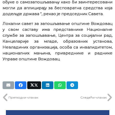
обуке о самозапошљавању како би заинтересовани
могли да аплицирају за бесповратна средства која
додељује држава “, рекао је председник Савета.
Локални савет за запошљавање општине Вождовац
у свом саставу има представнике Националне
службе за запошљавање, Центра за социјални рад,
Канцеларије за младе, образовних установа,
Невладиних организација, особа са инвалидитетом,
националних мањина, привреднике и раднике
Управе општине Вождовац.
Претходни чланак
Следећи чланак