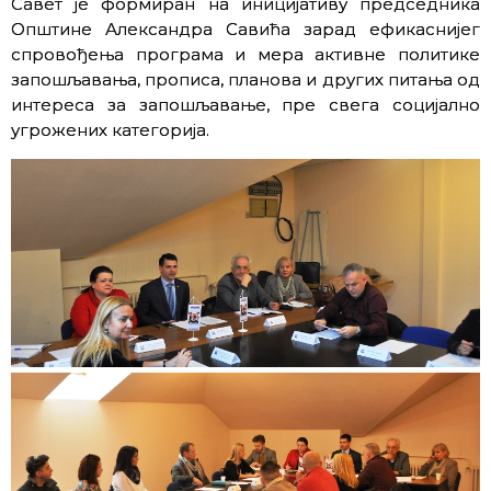
Савет је формиран на иницијативу председника
Општине Александра Савића зарад ефикаснијег
спровођења програма и мера активне политике
запошљавања, прописа, планова и других питања од
интереса за запошљавање, пре свега социјално
угрожених категорија.