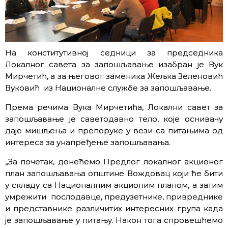
На конститутивној седници за председника
Локалног савета за запошљавање изабран је Вук
Мирчетић, а за његовог заменика Жељка Зеленовић
Вуковић из Националне службе за запошљавање.
Према речима Вука Мирчетића, Локални савет за
запошљавање је саветодавно тело, које оснивачу
даје мишљења и препоруке у вези са питањима од
интереса за унапређење запошљавања.
„За почетак, донећемо Предлог локалног акционог
план запошљавања општине Вождовац који ће бити
у складу са Националним акционим планом, а затим
умрежити послодавце, предузетнике, привреднике
и представнике различитих интересних група када
је запошљавање у питању. Након тога спровешћемо