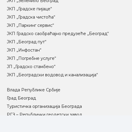
ЈКП „Зеленило Београд“
ЈКП „Градске пијаце“
ЈКП „Градска чистоћа“
ЈКП „Паркинг сервис“
ЈКП Градско саобраћајно предузеће „Београд“
ЈКП „Београд пут“
ЈКП „Инфостан“
ЈКП „Погребне услуге“
ЈП „Градско стамбено“
ЈКП „Београдски водовод и канализација“
Влада Републике Србије
Град Београд
Туристичка организација Београда
РГЗ – Републички геодетски завод
АПР – Агенција за привредне регистре