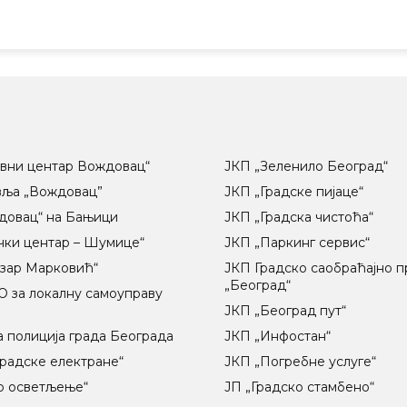
вни центар Вождовац“
ЈКП „Зеленило Београд“
вља „Вождовац”
ЈКП „Градске пијаце“
довац“ на Бањици
ЈКП „Градска чистоћа“
чки центар – Шумице“
ЈКП „Паркинг сервис“
озар Марковић“
ЈКП Градско саобраћајно 
„Београд“
 за локалну самоуправу
ц
ЈКП „Београд пут“
 полиција града Београда
ЈКП „Инфостан“
радске електране“
ЈКП „Погребне услуге“
о осветљење“
ЈП „Градско стамбено“