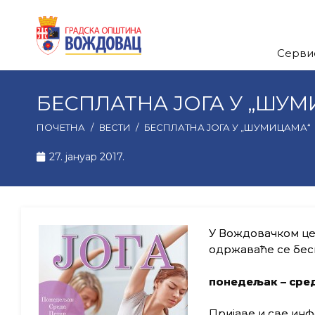
Серви
БЕСПЛАТНА ЈОГА У „ШУ
ПОЧЕТНА
/
ВЕСТИ
/
БЕСПЛАТНА ЈОГА У „ШУМИЦАМА“
27. јануар 2017.
У Вождовачком цент
одржаваће се бесп
понедељак – среда
Пријаве и све инфо