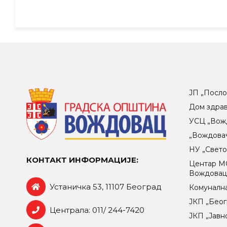
ЈП „Посло
Дом здра
УСЦ „Вож
„Вождова
НУ „Свет
КОНТАКТ ИНФОРМАЦИЈЕ:
Центар МO
Вождова
Устаничка 53, 11107 Београд
Комунална
ЈКП „Беог
Централа: 011/ 244-7420
ЈКП „Јавн