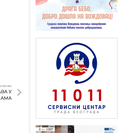
чланак
ВА У
ЛАМА