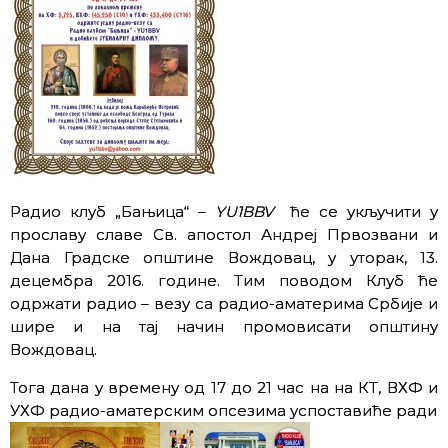
Радио клуб „Бањица“ –
YU1BBV
ће се укључити у
прославу славе Св. апостол Андреј Првозвани и
Дана Градске општине Вождовац, у уторак, 13.
децембра 2016. године. Тим поводом Клуб ће
одржати радио – везу са радио-аматерима Србије и
шире и на тај начин промовисати општину
Вождовац.
Тога дана у времену од 17 до 21 час на на КТ, ВХФ и
УХФ радио-аматерским опсезима успоставиће ради