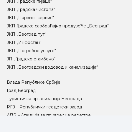
ЈКП „Градске пијаце“
ЈКП „Градска чистоћа“
ЈКП „Паркинг сервис“
ЈКП Градско саобраћајно предузеће „Београд“
ЈКП „Београд пут“
ЈКП „Инфостан“
ЈКП „Погребне услуге“
ЈП „Градско стамбено“
ЈКП „Београдски водовод и канализација“
Влада Републике Србије
Град Београд
Туристичка организација Београда
РГЗ – Републички геодетски завод
АПР – Агенција за привредне регистре