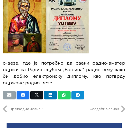
о-везе, где је потребно да сваки радио-аматер
одржи са Радио клубом „Бањица“ радио-везу како
би добио електронску диплому, као потврду
одржане радио-везе.
Претходни чланак
Следећи чланак