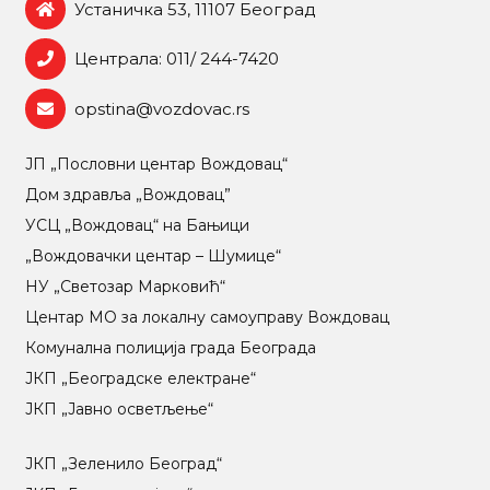
Устаничка 53, 11107 Београд
Централа: 011/ 244-7420
opstina@vozdovac.rs
ЈП „Пословни центар Вождовац“
Дом здравља „Вождовац”
УСЦ „Вождовац“ на Бањици
„Вождовачки центар – Шумице“
НУ „Светозар Марковић“
Центар МO за локалну самоуправу Вождовац
Комунална полиција града Београда
ЈКП „Београдске електране“
ЈКП „Јавно осветљење“
ЈКП „Зеленило Београд“