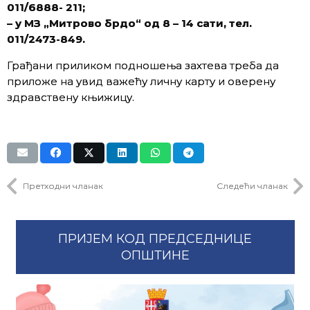
011/
6888- 211;
– у МЗ „Митрово брдо“ од 8 – 14 сати, тел.
011/2473-849.
Грађани приликом подношења захтева треба да
приложе на увид важећу личну карту и оверену
здравствену књижицу.
Претходни чланак
Следећи чланак
ПРИЈЕМ КОД ПРЕДСЕДНИЦЕ
ОПШТИНЕ