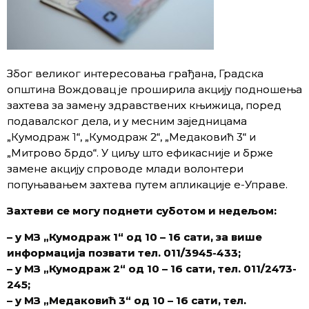
Због великог интересовања грађана, Градска
општина Вождовац је проширила акцију подношења
захтева за замену здравствених књижица, поред
подавалског дела, и у месним заједницама
„Кумодраж 1“, „Кумодраж 2“, „Медаковић 3“ и
„Митрово брдо“. У циљу што ефикасније и брже
замене акцију спроводе млади волонтери
попуњавањем захтева путем апликације е-Управе.
Захтеви се могу поднети суботом и недељом:
– у МЗ „Кумодраж 1“ од 10 – 16 сати, за више
информација позвати тел. 011/
3945-433;
– у МЗ „Кумодраж 2“ од 10 – 16 сати, тел. 011/
2473-
245;
– у МЗ „Медаковић 3“ од 10 – 16 сати, тел.