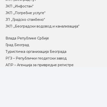
ЈКП „Инфостан“
ЈКП „Погребне услуге“
ЈП „Градско стамбено“
ЈКП „Београдски водовод и канализација“
Влада Републике Србије
Град Београд
Туристичка организација Београда
РГЗ – Републички геодетски завод
АПР – Агенција за привредне регистре