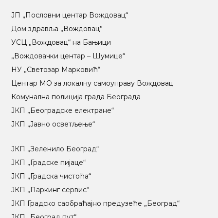
ЈП „Пословни центар Вождовац“
Дом здравља „Вождовац”
УСЦ „Вождовац“ на Бањици
„Вождовачки центар – Шумице“
НУ „Светозар Марковић“
Центар МO за локалну самоуправу Вождовац
Комунална полиција града Београда
ЈКП „Београдске електране“
ЈКП „Јавно осветљење“
ЈКП „Зеленило Београд“
ЈКП „Градске пијаце“
ЈКП „Градска чистоћа“
ЈКП „Паркинг сервис“
ЈКП Градско саобраћајно предузеће „Београд“
ЈКП „Београд пут“