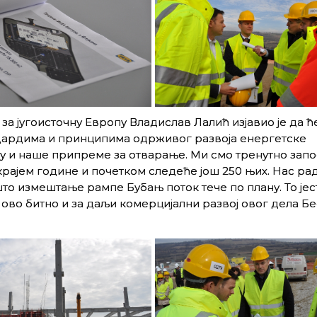
а југоисточну Европу Владислав Лалић изјавио је да ће
ндардима и принципима одрживог развоја енергетске
у и наше припреме за отварање. Ми смо тренутно зап
крајем године и почетком следеће још 250 њих. Нас рад
то измештање рампе Бубањ поток тече по плану. То јес
 ово битно и за даљи комерцијални развој овог дела Бе