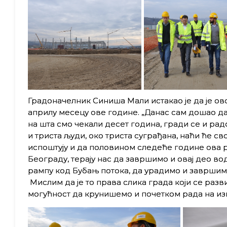
Градоначелник Синиша Мали истакао је да је ово 
априлу месецу ове године. „Данас сам дошао д
на шта смо чекали десет година, гради се и рад
и триста људи, око триста суграђана, наћи ће св
испоштују и да половином следеће године ова р
Београду, терају нас да завршимо и овај део
рампу код Бубањ потока, да урадимо и завршим
Мислим да је то права слика града који се разв
могућност да крунишемо и почетком рада на из