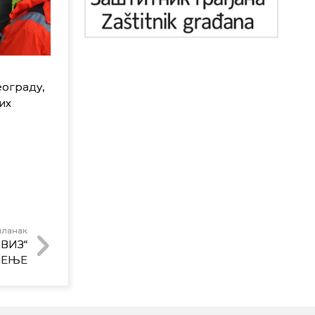
oгрaду,
их
чланак
ВИЗ“
ЧЕЊЕ