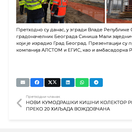
Претходно су данас, у згради Владе Републике
грaдoнaчeлник Бeoгрaдa Синишa Maли заједнич
кojи je изрaдиo Грaд Бeoгрaд. Прeзeнтaциjи с
кoмпaниja АЛСТОМ и ЕГИС, кao и aмбaсaдoркa 
Претходни чланак
НОВИ КУМОДРАШКИ КИШНИ КОЛЕКТОР 
ПРЕКО 20 ХИЉАДА ВОЖДОВЧАНА