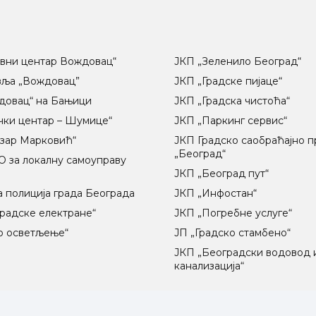
вни центар Вождовац“
ЈКП „Зеленило Београд“
вља „Вождовац”
ЈКП „Градске пијаце“
довац“ на Бањици
ЈКП „Градска чистоћа“
чки центар – Шумице“
ЈКП „Паркинг сервис“
озар Марковић“
ЈКП Градско саобраћајно 
„Београд“
 за локалну самоуправу
ц
ЈКП „Београд пут“
 полиција града Београда
ЈКП „Инфостан“
радске електране“
ЈКП „Погребне услуге“
о осветљење“
ЈП „Градско стамбено“
ЈКП „Београдски водовод 
канализација“