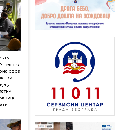
та у
А, нешто
иона евра
рокови
ја у
латну
ужница.
мати