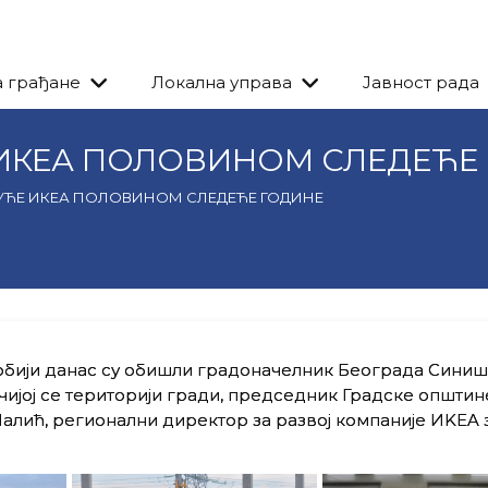
а грађане
Локална управа
Јавност рада
ИКЕА ПОЛОВИНОМ СЛЕДЕЋЕ
УЋЕ ИКЕА ПОЛОВИНОМ СЛЕДЕЋЕ ГОДИНЕ
рбији данас су обишли градоначелник Београда Синиш
ијој се територији гради, председник Градске општин
алић, регионални директор за развој компаније ИKEA 