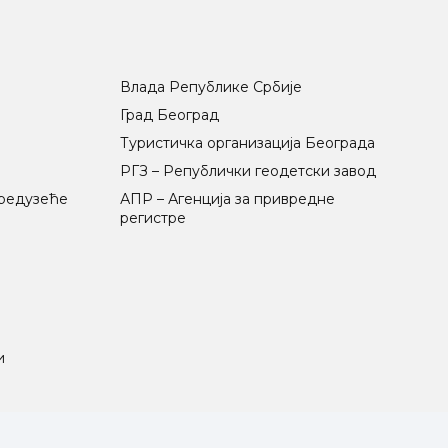
Влада Републике Србије
Град Београд
Туристичка организација Београда
РГЗ – Републички геодетски завод
предузеће
АПР – Агенција за привредне
регистре
и