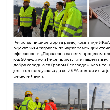
Регионални директор за развој компаније ИKEA з
објекат бити саграђен по најсавременијим ста
ефикасности. „Паралелно са овим процесом тек
још 50 људи који ће се прикључити нашем тиму, 
добра сарадња са Градом Београдом, као и то ш
један од предуслова да се ИКЕА отвори и све је
рекао је Лалић.