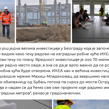
још једна велика инвестиција у Београду која је започе
а видим како теку радови на изградњи робне куће ИКЕ
ови теку по плану. Вредност инвестиције је око 70 мил
оје радно место овде, а зна се да је врло важно да се 
обна кућа буде отворена. ИКЕА као и већина инвестици
 водоводне мреже Макиш-Младеновац, да завршимо нап
о обилазницу од Бубањ потока па скроз до моста Остр
ија и надам се да ћемо све ове пројекте које радимо и
градњи метроа“, рекао је градоначелник.