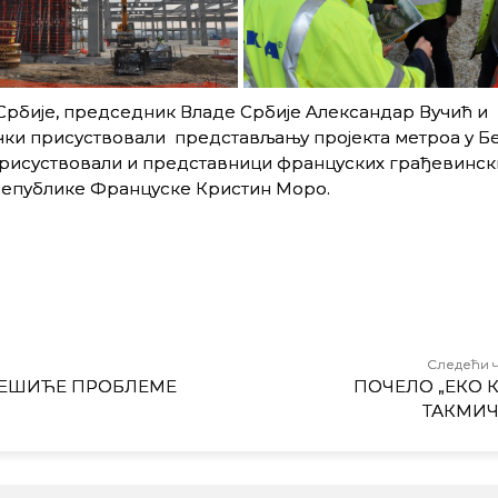
 Србије, прeдсeдник Влaдe Србиje Aлeксaндaр Вучић и
ки присуствoвaли прeдстaвљaњу прojeктa мeтрoa у Бe
у присуствoвaли и прeдстaвници фрaнцуских грaђeвинск
Републике Фрaнцускe Кристин Moрo.
Следећи 
РЕШИЋЕ ПРОБЛЕМЕ
ПОЧЕЛО „ЕКО К
ТАКМИ