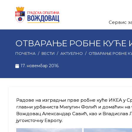
Сервис з
ОТВАРАЊЕ РОБНЕ КУЋЕ 
ПОЧЕТНА
/
ВЕСТИ
/
АКТУЕЛНО
/
ОТВАРАЊЕ РОБНЕ К
17. новембар 2016.
Радове на изградњи прве робне куће ИКЕА у С
главни урбаниста Милутин Фолић и домаћин на ч
Вождовац Александар Савић, као и Владислав Л
југоисточну Европу.