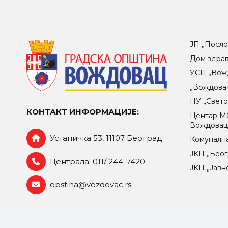
ЈП „Посло
Дом здра
УСЦ „Вож
„Вождова
НУ „Свет
КОНТАКТ ИНФОРМАЦИЈЕ:
Центар МO
Вождова
Устаничка 53, 11107 Београд
Комунална
ЈКП „Беог
Централа: 011/ 244-7420
ЈКП „Јавн
opstina@vozdovac.rs