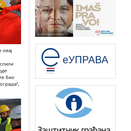
 овај
ослили
ује
те био
ограда“,