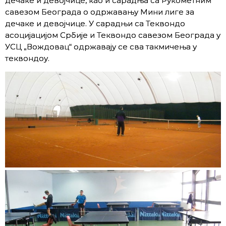
дечаке и девојчице, као и сарадња са Рукометним
савезом Београда о одржавању Мини лиге за
дечаке и девојчице. У сарадњи са Теквондо
асоцијацијом Србије и Теквондо савезом Београда у
УСЦ „Вождовац“ одржавају се сва такмичења у
теквондоу.