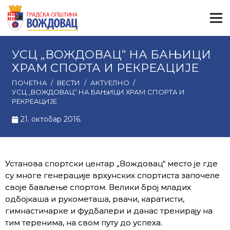
УСЦ „ВОЖДОВАЦ“ НА БАЊИЦИ
ХРАМ СПОРТА И РЕКРЕАЦИЈЕ
ПОЧЕТНА
/
ВЕСТИ
/
АКТУЕЛНО
/
УСЦ „ВОЖДОВАЦ“ НА БАЊИЦИ ХРАМ СПОРТА И
РЕКРЕАЦИЈЕ
21. октобар 2016.
Установа спортски центар „Вождовац“ место је где
су многе генерације врхунских спортиста започеле
своје бављење спортом. Велики број младих
одбојкаша и рукометаша, рвачи, каратисти,
гимнастичарке и фудбалери и данас тренирају на
тим теренима, на свом путу до успеха.