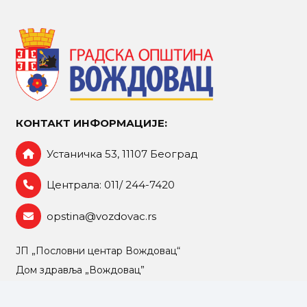
КОНТАКТ ИНФОРМАЦИЈЕ:
Устаничка 53, 11107 Београд
Централа: 011/ 244-7420
opstina@vozdovac.rs
ЈП „Пословни центар Вождовац“
Дом здравља „Вождовац”
УСЦ „Вождовац“ на Бањици