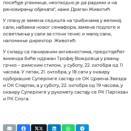
посећује утакмице, неопходно је да радимо и на
реновирању објеката“, каже Драган Животић.
У плану је замена седишта на трибинама у великој
сали, набавка новог семафора, замена подлоге и
осветљења у сали за стони тенис и малој сали,
напомиње директор Животић.
У складу са панираним активностима, предстојећег
викенда биће одржан Трофеј Вождовца у рвању
грчко – римским стилом, у суботу, 22. октобра од 11
часова. У петак, 21. октобра, у 18 сати у оквиру
одбојкашке Суперлиге састају се ОК Црвена Звезда
и ОК Спартак, а у суботу, 22. октобра од 19 часова, у
оквиру Суперлиге у рукомету састају се РК Партизан
и РК Слога.