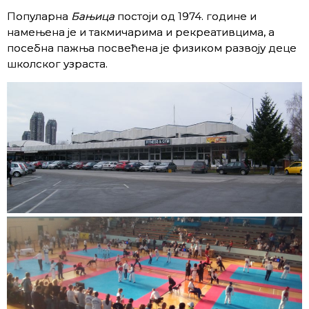
Популарна
Бањица
постоји од 1974. године и
намењена је и такмичарима и рекреативцима, а
посебна пажња посвећена је физиком развоју деце
школског узраста.