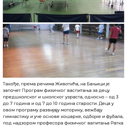
Такође, према речима Животића, на Бањици је
започет Програм физичког васпитања за децу
предшколског и школског узраста, односно – од 3
до 7 година и од 7 до 10 година старости. Деца у
овом програму развијају моторику, вежбају
гимнастику и уче основе кошарке, одбојке и фубала,
под надзором професора физичког вапитања Ратка