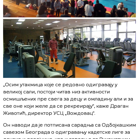
„Осим утакмица које се редовно одигравају у
великој сали, постоји читав низ активности
осмишљених пре свега за децу и омладину али и за
све оне који желе да се рекреирају“, каже Драган
Животић, директор УСЦ „Вождовац“.
Он наводи да је потписана сарадња са Одбојкашким
савезом Београда о одигравању кадетске лиге за