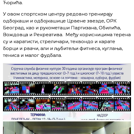
Ћорића.
У овом спортском центру редовно тренирају
одбојкаши и одбојкашице Црвене звезде, ОРК
Београд, као и рукометаши Партизана, Обилића,
Вождовца и Рекреатива. Међу корисницима терена
су и каратисти, стреличари, теквондо и карате
борци и рвачи, али и љубитељи фитнеса, куглања,
тениса и малог фудбала.