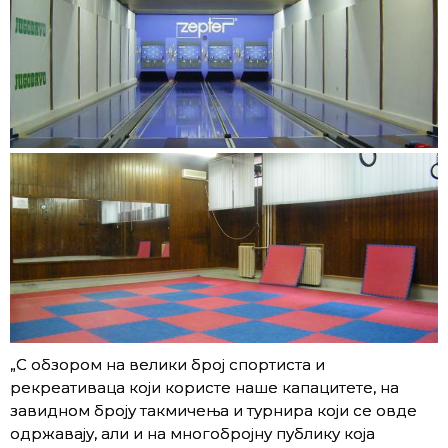
„С обзором на велики број спортиста и
рекреативаца који користе наше капацитете, на
завидном броју такмичења и турнира који се овде
одржавају, али и на многобројну публику која