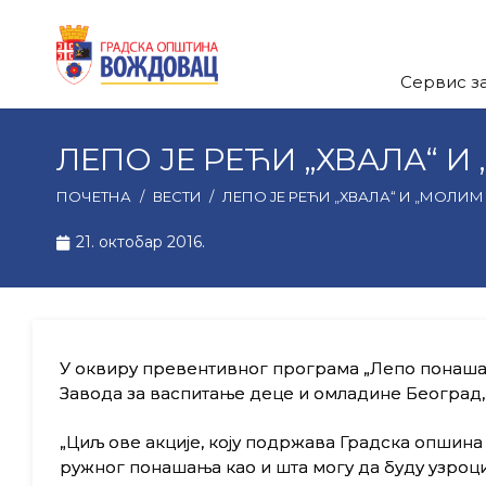
Сервис з
ЛЕПО ЈЕ РЕЋИ „ХВАЛА“ И
ПОЧЕТНА
/
ВЕСТИ
/
ЛЕПО ЈЕ РЕЋИ „ХВАЛА“ И „МОЛИМ 
21. октобар 2016.
У оквиру превентивног програма „Лепо понашање
Завода за васпитање деце и омладине Београд
„Циљ ове акције, коју подржава Градска опшина 
ружног понашања као и шта могу да буду узроц