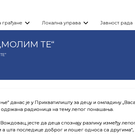
а грађане
Локална управа
Јавност рада
 „МОЛИМ ТЕ“
ТЕ“
“ данас је у Прихватилишту за децу и омладину „Васа 
, одржана радионица на тему лепог понашања.
Вождовац, јесте да деца спознају разлику између лепог
и а шта последице доброг и лошег односа са другима“,