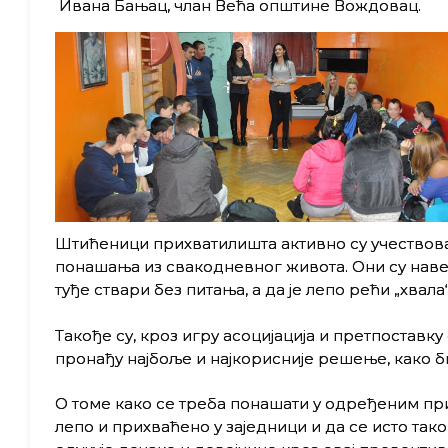
Ивана Бањац, члан Већа општине Вождовац.
Штићеници прихватилишта активно су учествова
понашања из свакодневног живота. Они су навел
туђе ствари без питања, а да је лепо рећи „хвала
Такође су, кроз игру асоцијација и претпоставк
пронађу најбоље и најкорисније решење, како б
О томе како се треба понашати у одређеним пр
лепо и прихваћено у заједници и да се исто так