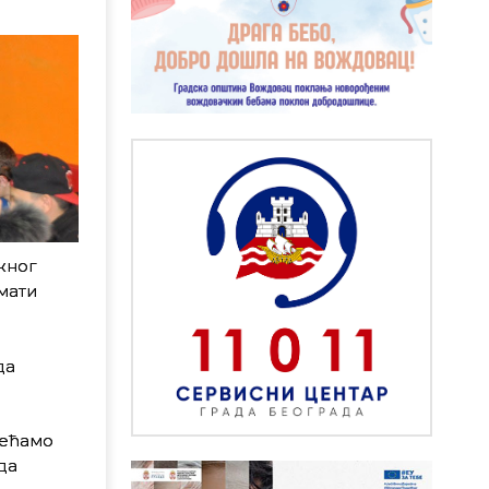
жног
мати
да
сећамо
да