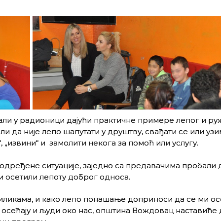
ли у радионици дајући практичне примере лепог и ру
и да није лепо шапутати у друштву, свађати се или узи
“, „извини“ и замолити некога за помоћ или услугу.
у одређене ситуације, заједно са предавачима пробали 
и осетили лепоту доброг односа.
иликама, и како лепо понашање доприноси да се ми о
о осећају и људи око нас, општина Вождовац наставиће 