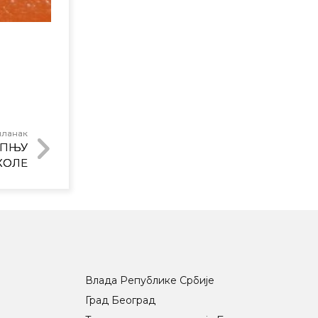
чланак
ИПЊУ
КОЛЕ
Влада Републике Србије
Град Београд