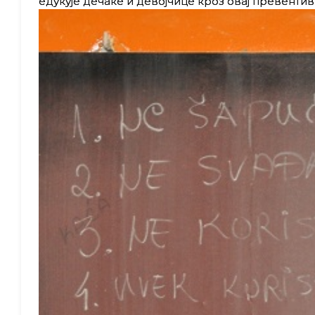
едукује дечаке и девојчице кроз овај превенти