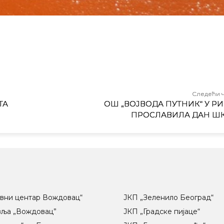
Следећи 
ТА
ОШ „ВОЈВОДА ПУТНИК“ У Р
ПРОСЛАВИЛА ДАН Ш
вни центар Вождовац“
ЈКП „Зеленило Београд“
вља „Вождовац”
ЈКП „Градске пијаце“