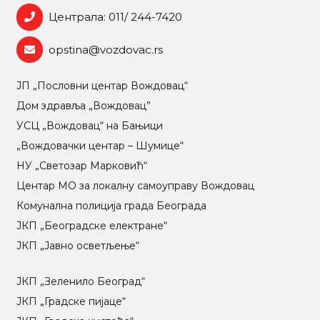
Централа: 011/ 244-7420
opstina@vozdovac.rs
ЈП „Пословни центар Вождовац“
Дом здравља „Вождовац”
УСЦ „Вождовац“ на Бањици
„Вождовачки центар – Шумице“
НУ „Светозар Марковић“
Центар МO за локалну самоуправу Вождовац
Комунална полиција града Београда
ЈКП „Београдске електране“
ЈКП „Јавно осветљење“
ЈКП „Зеленило Београд“
ЈКП „Градске пијаце“