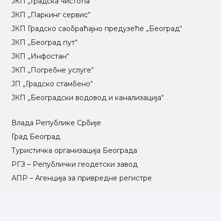
ЈКП „Градска чистоћа“
ЈКП „Паркинг сервис“
ЈКП Градско саобраћајно предузеће „Београд“
ЈКП „Београд пут“
ЈКП „Инфостан“
ЈКП „Погребне услуге“
ЈП „Градско стамбено“
ЈКП „Београдски водовод и канализација“
Влада Републике Србије
Град Београд
Туристичка организација Београда
РГЗ – Републички геодетски завод
АПР – Агенција за привредне регистре