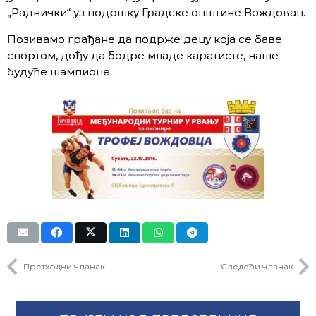
„Раднички“ уз подршку Градске општине Вождовац.
Позивамо грађане да подрже децу која се баве
спортом, дођу да бодре младе каратисте, наше
будуће шампионе.
Претходни чланак
Следећи чланак