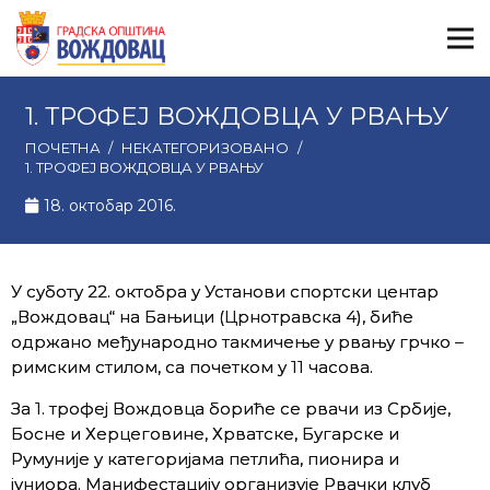
1. ТРОФЕЈ ВОЖДОВЦА У РВАЊУ
ПОЧЕТНА
/
НЕКАТЕГОРИЗОВАНО
/
1. ТРОФЕЈ ВОЖДОВЦА У РВАЊУ
18. октобар 2016.
У суботу 22. октобра у Установи спортски центар
„Вождовац“ на Бањици (Црнотравска 4), биће
одржано међународно такмичење у рвању грчко –
римским стилом, са почетком у 11 часова.
За 1. трофеј Вождовца бориће се рвачи из Србије,
Босне и Херцеговине, Хрватске, Бугарске и
Румуније у категоријама петлића, пионира и
јуниора. Манифестацију организује Рвачки клуб