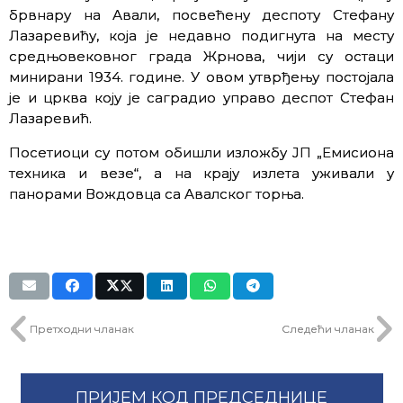
брвнару на Авали, посвећену деспоту Стефану
Лазаревићу, која је недавно подигнута на месту
средњовековног града Жрнова, чији су остаци
минирани 1934. године. У овом утврђењу постојала
је и црква коју је саградио управо деспот Стефан
Лазаревић.
Посетиоци су потом обишли изложбу ЈП „Емисиона
техника и везе“, а на крају излета уживали у
панорами Вождовца са Авалског торња.
Претходни чланак
Следећи чланак
ПРИЈЕМ КОД ПРЕДСЕДНИЦЕ