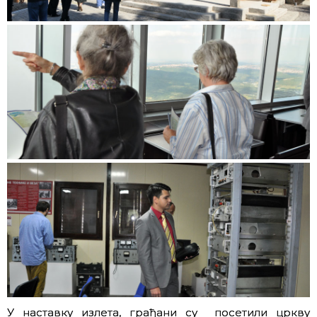
У наставку излета, грађани су посетили цркву