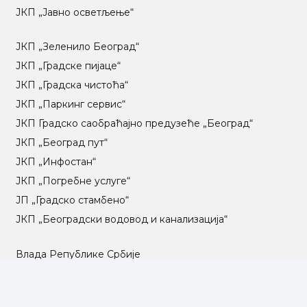
ЈКП „Јавно осветљење“
ЈКП „Зеленило Београд“
ЈКП „Градске пијаце“
ЈКП „Градска чистоћа“
ЈКП „Паркинг сервис“
ЈКП Градско саобраћајно предузеће „Београд“
ЈКП „Београд пут“
ЈКП „Инфостан“
ЈКП „Погребне услуге“
ЈП „Градско стамбено“
ЈКП „Београдски водовод и канализација“
Влада Републике Србије
Град Београд
Туристичка организација Београда