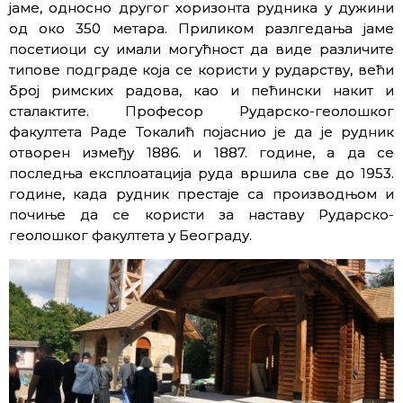
јаме, односно другог хоризонта рудника у дужини
од око 350 метара. Приликом разлгедања јаме
посетиоци су имали могућност да виде различите
типове подграде која се користи у рударству, већи
број римских радова, као и пећински накит и
сталактите. Професор Рударско-геолошког
факултета Раде Токалић појаснио је да је рудник
отворен између 1886. и 1887. године, а да се
последња експлоатација руда вршила све до 1953.
године, када рудник престаје са производњом и
почиње да се користи за наставу Рударско-
геолошког факултета у Београду.