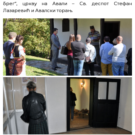
брег“, цркву на Авали – Св. деспот Стефан
Лазаревић и Авалски торањ.