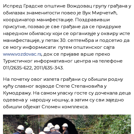
Испред Градске општине Вождовац групу грађана у
обилазак знаменитости повео је Вук Мирчетић,
координатор манифестације. Поздравивши
присутне, позвао је све грађане да се придруже
наредном обиласку који се организује у оквиру исте
манифестације, у петак 30. септембра и подсетио да
се могу информисати путем општинског сајта
www.vozdovac.rs
, док се пријаве врше преко
Туристичког информативног центра на телефоне
011/2635-622, 2011/635-343.
На почетку овог излета грађани су обишли родну
кућу славног војводе Степе Степановића у
Кумодражу. На самом уласку госте су дочекала деца
одевена у народну ношњу, а затим су сви заједно
обишли објекат Спомен комплекса.