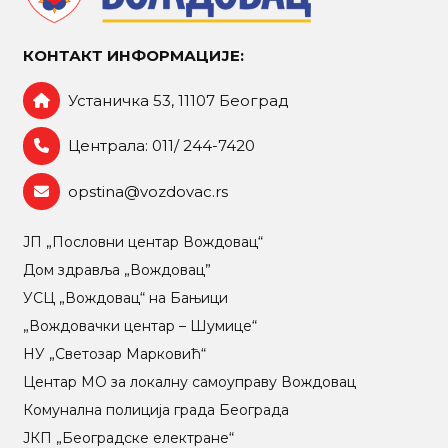
КОНТАКТ ИНФОРМАЦИЈЕ:
Устаничка 53, 11107 Београд
Централа: 011/ 244-7420
opstina@vozdovac.rs
ЈП „Пословни центар Вождовац“
Дом здравља „Вождовац”
УСЦ „Вождовац“ на Бањици
„Вождовачки центар – Шумице“
НУ „Светозар Марковић“
Центар МO за локалну самоуправу Вождовац
Комунална полиција града Београда
ЈКП „Београдске електране“