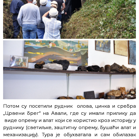
Потом су посетили рудник олова, цинка и сребра
„Црвени брег“ на Авали, где су имали прилику да
виде опрему и алат који се користио кроз историју у
руднику (светиљке, заштитну опрему, бушаћи алат и
механизацију). Тура је обухватала и сам обилазак