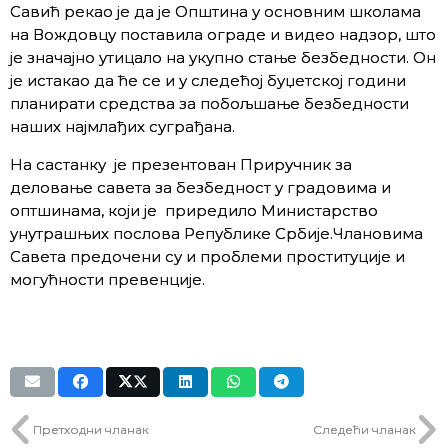
Савић рекао је да је Општина у основним школама
на Вождовцу поставила ограде и видео надзор, што
је значајно утицало на укупно стање безбедности. Он
је истакао да ће се и у следећој буџетској години
планирати средства за побољшање безбедности
наших најмлађих суграђана.
На састанку је презентован Приручник за
деловање савета за безбедност у градовима и
оптшинама, који је приредило Министарство
унутрашњих послова Републике Србије.Члановима
Савета предочени су и проблеми проституције и
могућности превенције.
Претходни чланак
Следећи чланак