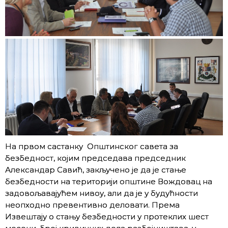
На првом састанку Општинског савета за
безбедност, којим председава председник
Александар Савић, закључено је да је стање
безбедности на територији општине Вождовац на
задовољавајућем нивоу, али да је у будућности
неопходно превентивно деловати. Према
Извештају о стању безбедности у протеклих шест