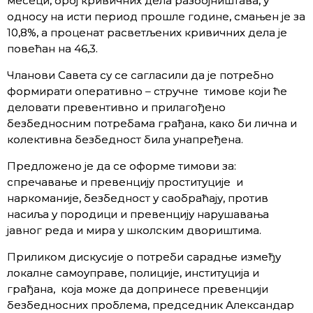
месеци, број кривичних дела разбојништава, у
односу на исти период прошле године, смањен је за
10,8%, а проценат расветљених кривичних дела је
повећан на 46,3.
Чланови Савета су се сагласили да је потребно
формирати оперативно – стручне тимове који ће
деловати превентивно и прилагођено
безбедносним потребама грађана, како би лична и
колективна безбедност била унапређена.
Предложено је да се оформе тимови за:
спречавање и превенцију проституције и
наркоманије, безбедност у саобраћају, против
насиља у породици и превенцију нарушавања
јавног реда и мира у школским двориштима.
Приликом дискусије о потреби сарадње између
локалне самоуправе, полиције, институција и
грађана, која може да допринесе превенцији
безбедносних проблема, председник Александар