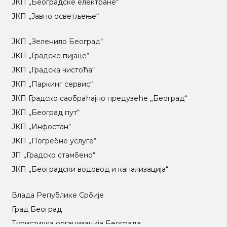
ЈКП „Београдске електране“
ЈКП „Јавно осветљење“
ЈКП „Зеленило Београд“
ЈКП „Градске пијаце“
ЈКП „Градска чистоћа“
ЈКП „Паркинг сервис“
ЈКП Градско саобраћајно предузеће „Београд“
ЈКП „Београд пут“
ЈКП „Инфостан“
ЈКП „Погребне услуге“
ЈП „Градско стамбено“
ЈКП „Београдски водовод и канализација“
Влада Републике Србије
Град Београд
Туристичка организација Београда