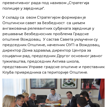
превентивног рада под називом „Стратегија
полиције у заједници“.
У складу са овом Стратегијом формиран је
Општински савет за безбедност са циљем
ангажовања релевантних субјеката заједнице у
решавање безбедносних проблема Градске
општине Вождовац. У састав Савета укључени су
председник Општине, начелник ОУП-а Вождовац,
директор Дома здравља, директор Центра за
социјални рад, председник Другог основног јавног
тужилаштва, председник Актива школа,
представник Управе градске општине и преставник
Клуба привредника са територије Општине.