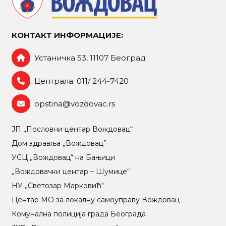
КОНТАКТ ИНФОРМАЦИЈЕ:
Устаничка 53, 11107 Београд
Централа: 011/ 244-7420
opstina@vozdovac.rs
ЈП „Пословни центар Вождовац“
Дом здравља „Вождовац”
УСЦ „Вождовац“ на Бањици
„Вождовачки центар – Шумице“
НУ „Светозар Марковић“
Центар МO за локалну самоуправу Вождовац
Комунална полиција града Београда