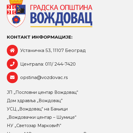
КОНТАКТ ИНФОРМАЦИЈЕ:
Устаничка 53, 11107 Београд
Централа: 011/ 244-7420
opstina@vozdovac.rs
ЈП „Пословни центар Вождовац“
Дом здравља „Вождовац”
УСЦ „Вождовац“ на Бањици
„Вождовачки центар – Шумице“
НУ „Светозар Марковић“