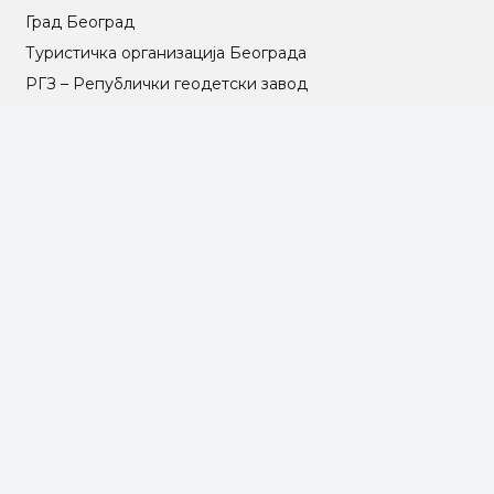
Град Београд
Туристичка организација Београда
РГЗ – Републички геодетски завод
АПР – Агенција за привредне регистре
©2025 Opština Voždovac. Designed by
NEXT VISION