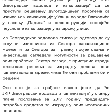
„Београдски водовод и канализација“ да се
приступи решавању дугогодишњег проблема са
изливањем канализације у Улици војводе Влаховића
у насељу „Падина“ и реконструкцији постојеће
неусловне канализације у Бакарској улици.
Из Београдског водовода стигао је одговор да су
стручни извршиоци из Сектора канализационе
мреже и из Сектора за развој пројектовање и
инвестиције сагледали могућности за решавање
ових проблема. Сектор развоја је приступио изради
техничких решења за изградњу делова нове
канализационе мреже, чиме ће ови проблеми бити
решени.
Оно што је за грађане важно јесте да ће
JKP „Београдски водовод и канализација“ у оквиру
плана пословања за 2017. годину предвидети
потребна средства за изградњу ових неопходних
цевовода.