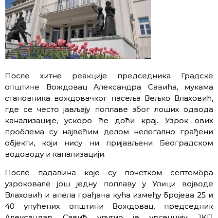
После хитне реакције председника Градске
општине Вождовац Александра Савића, мукама
становника вождовачког насеља Вељко Влаховић,
где се често јављају поплаве због лоших одвода
канализације, ускоро ће доћи крај. Узрок ових
проблема су највећим делом нелегално грађени
објекти, који нису ни пријављени Београдском
водоводу и канализацији.
После падавина које су почетком септембра
узроковале још једну поплаву у Улици војводе
Влаховић и апела грађана кућа између бројева 25 и
40 упућених општини Вождовац, председник
Александар Савић упутио је ургенцију ЈКП