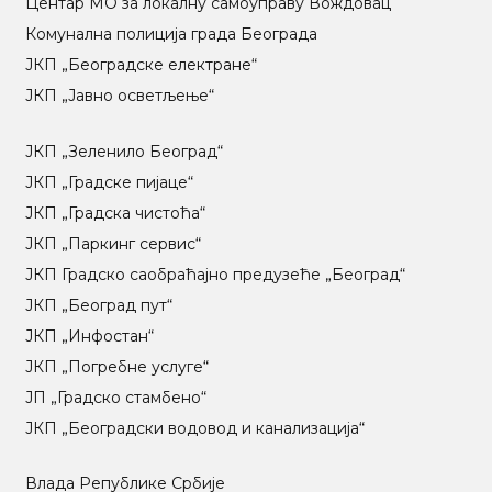
Центар МO за локалну самоуправу Вождовац
Комунална полиција града Београда
ЈКП „Београдске електране“
ЈКП „Јавно осветљење“
ЈКП „Зеленило Београд“
ЈКП „Градске пијаце“
ЈКП „Градска чистоћа“
ЈКП „Паркинг сервис“
ЈКП Градско саобраћајно предузеће „Београд“
ЈКП „Београд пут“
ЈКП „Инфостан“
ЈКП „Погребне услуге“
ЈП „Градско стамбено“
ЈКП „Београдски водовод и канализација“
Влада Републике Србије