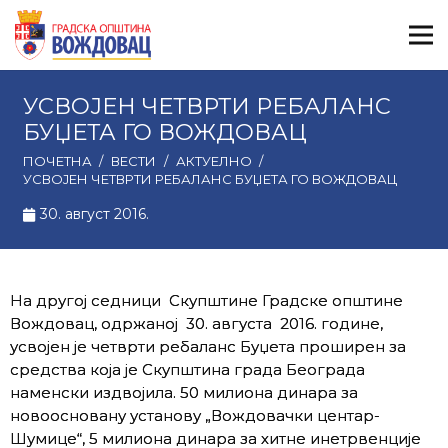
УСВОЈЕН ЧЕТВРТИ РЕБАЛАНС
БУЏЕТА ГО ВОЖДОВАЦ
ПОЧЕТНА
/
ВЕСТИ
/
АКТУЕЛНО
/
УСВОЈЕН ЧЕТВРТИ РЕБАЛАНС БУЏЕТА ГО ВОЖДОВАЦ
30. август 2016.
На другој седници Скупштине Градске општине
Вождовац, одржаној 30. августа 2016. године,
усвојен је четврти ребаланс Буџета проширен за
средства која је Скупштина града Београда
наменски издвојила. 50 милиона динара за
новоосновану установу „Вождовачки центар-
Шумице“, 5 милиона динара за хитне инетрвенције