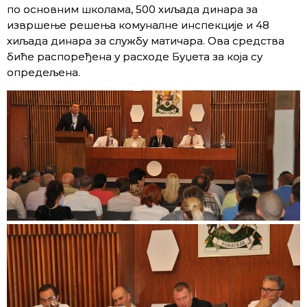
по основним школама, 500 хиљада динара за
извршење решења комуналне инспекције и 48
хиљада динара за службу матичара. Ова средства
биће распоређена у расходе Буџета за која су
опредељена.