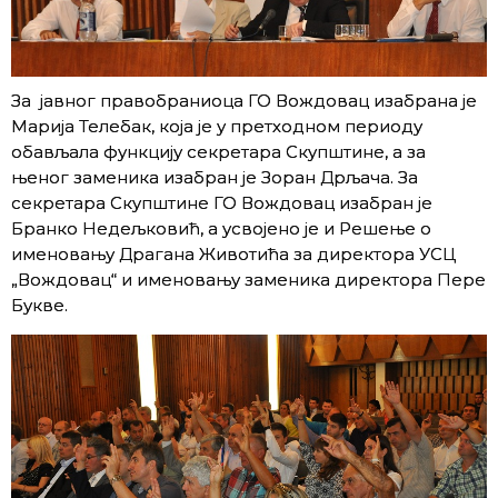
За јавног правобраниоца ГО Вождовац изабрана је
Марија Телебак, која је у претходном периоду
обављала функцију секретара Скупштине, а за
њеног заменика изабран је Зоран Дрљача. За
секретара Скупштине ГО Вождовац изабран је
Бранко Недељковић, а усвојено је и Решење о
именовању Драганa Животића за директора УСЦ
„Вождовац“ и именовању заменика директора Пере
Букве.