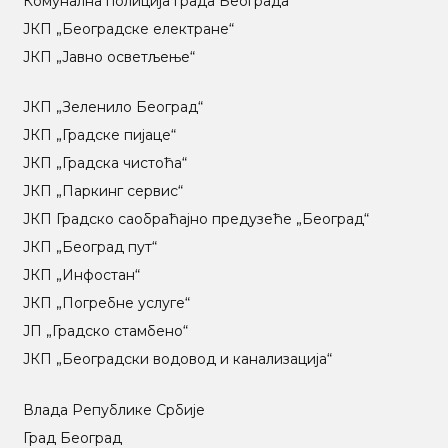
Комунална полиција града Београда
ЈКП „Београдске електране“
ЈКП „Јавно осветљење“
ЈКП „Зеленило Београд“
ЈКП „Градске пијаце“
ЈКП „Градска чистоћа“
ЈКП „Паркинг сервис“
ЈКП Градско саобраћајно предузеће „Београд“
ЈКП „Београд пут“
ЈКП „Инфостан“
ЈКП „Погребне услуге“
ЈП „Градско стамбено“
ЈКП „Београдски водовод и канализација“
Влада Републике Србије
Град Београд