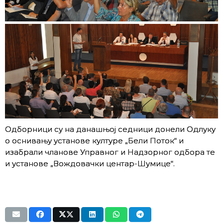
Одборници су на данашњој седници донели Одлуку
о оснивању установе културе „Бели Поток“ и
изабрали чланове Управног и Надзорног одбора те
и установе „Вождовачки центар-Шумице“.