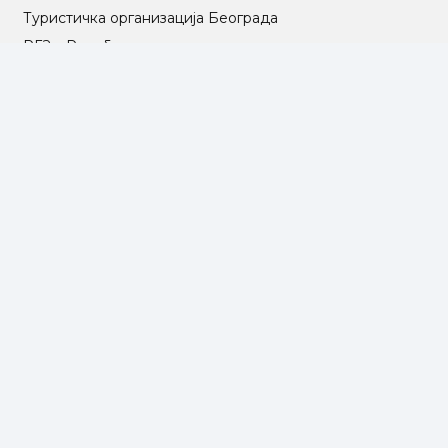
Туристичка организација Београда
РГЗ – Републички геодетски завод
АПР – Агенција за привредне регистре
©2025 Opština Voždovac. Designed by
NEXT VISION
МАПА САЈТА