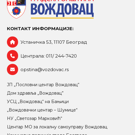
КОНТАКТ ИНФОРМАЦИЈЕ:
Устаничка 53, 11107 Београд
Централа: 011/ 244-7420
opstina@vozdovac.rs
ЈП „Пословни центар Вождовац“
Дом здравља „Вождовац”
УСЦ „Вождовац“ на Бањици
„Вождовачки центар – Шумице“
НУ „Светозар Марковић“
Центар МO за локалну самоуправу Вождовац