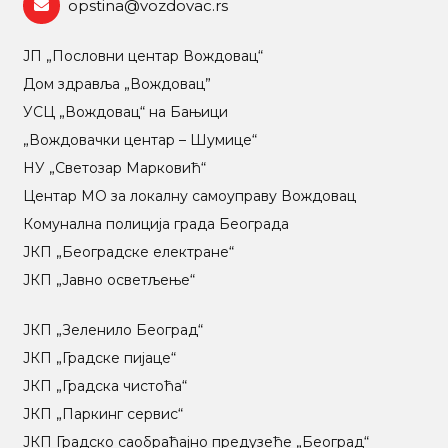
opstina@vozdovac.rs
ЈП „Пословни центар Вождовац“
Дом здравља „Вождовац”
УСЦ „Вождовац“ на Бањици
„Вождовачки центар – Шумице“
НУ „Светозар Марковић“
Центар МO за локалну самоуправу Вождовац
Комунална полиција града Београда
ЈКП „Београдске електране“
ЈКП „Јавно осветљење“
ЈКП „Зеленило Београд“
ЈКП „Градске пијаце“
ЈКП „Градска чистоћа“
ЈКП „Паркинг сервис“
ЈКП Градско саобраћајно предузеће „Београд“