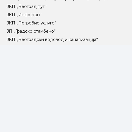
ЈКП „Београд пут“
ЈКП „Инфостан“
ЈКП „Погребне услуге“
ЈП „Градско стамбено“
ЈКП „Београдски водовод и канализација“
Влада Републике Србије
Град Београд
Туристичка организација Београда
РГЗ – Републички геодетски завод
АПР – Агенција за привредне регистре