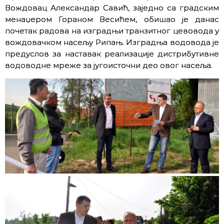
Вождовац Александар Савић, заједно са градским
менаџером Гораном Весићем, обишао је данас
почетак радова на изградњи транзитног цевовода у
вождовачком насељу Рипањ. Изградња водовода је
предуслов за наставак реализације дистрибутивне
водоводне мреже за југоисточни део овог насеља.