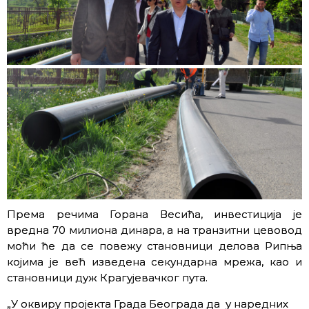
Према речима Горана Весића, инвестиција je
вредна 70 милиона динара, a на транзитни цевовод
моћи ће да се повежу становници делова Рипња
којима је већ изведена секундарна мрежа, као и
становници дуж Крагујевачког пута.
„У оквиру пројекта Града Београда да у наредних