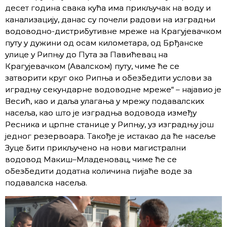
десет година свака кућа има прикључак на воду и
канализацију, данас су почели радови на изградњи
водоводно-дистрибутивне мреже на Крагујевачком
путу у дужини од осам километара, од Брђанске
улице у Рипњу до Пута за Павићевац на
Крагујевачком (Авалском) путу, чиме ће се
затворити круг око Рипња и обезбедити услови за
иградњу секундарне водоводне мреже“ – најавио је
Весић, као и даља улагања у мрежу подавалских
насеља, као што је изградња водовода између
Ресника и црпне станице у Рипњу, уз изградњу још
једног резервоара. Такође је истакао да ће насеље
Зуце бити прикључено на нови магистрални
водовод Макиш–Младеновац, чиме ће се
обезбедити додатна количина пијаће воде за
подавалска насеља.