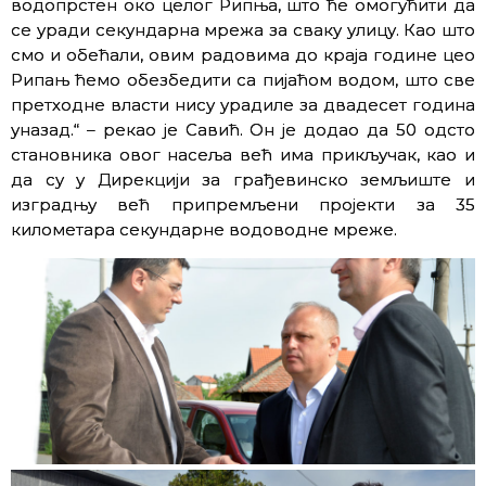
водопрстен око целог Рипња, што ће омогућити да
се уради секундарна мрежа за сваку улицу. Као што
смо и обећали, овим радовима до краја године цео
Рипањ ћемо обезбедити са пијаћом водом, што све
претходне власти нису урадиле за двадесет година
уназад.“ – рекао је Савић. Он је додао да 50 одсто
становника овог насеља већ има прикључак, као и
да су у Дирекцији за грађевинско земљиште и
изградњу већ припремљени пројекти за 35
километара секундарне водоводне мреже.