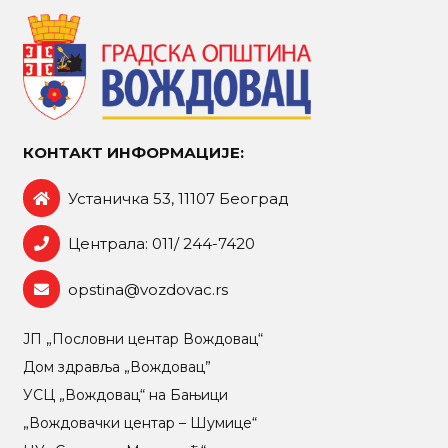
КОНТАКТ ИНФОРМАЦИЈЕ:
Устаничка 53, 11107 Београд
Централа: 011/ 244-7420
opstina@vozdovac.rs
ЈП „Пословни центар Вождовац“
Дом здравља „Вождовац”
УСЦ „Вождовац“ на Бањици
„Вождовачки центар – Шумице“