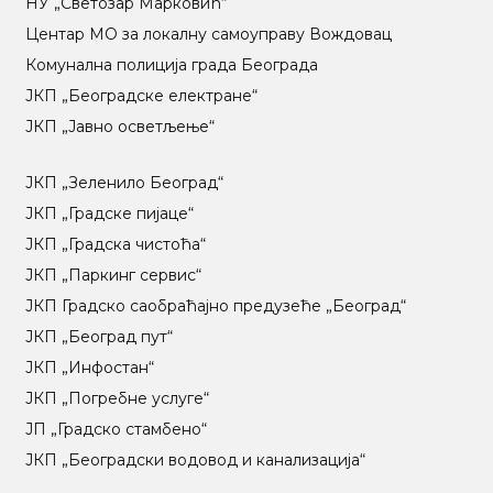
НУ „Светозар Марковић“
Центар МO за локалну самоуправу Вождовац
Комунална полиција града Београда
ЈКП „Београдске електране“
ЈКП „Јавно осветљење“
ЈКП „Зеленило Београд“
ЈКП „Градске пијаце“
ЈКП „Градска чистоћа“
ЈКП „Паркинг сервис“
ЈКП Градско саобраћајно предузеће „Београд“
ЈКП „Београд пут“
ЈКП „Инфостан“
ЈКП „Погребне услуге“
ЈП „Градско стамбено“
ЈКП „Београдски водовод и канализација“