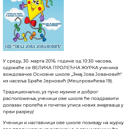
У среду, 30. марта 2016. године од 10:30 часова,
одржаће се ВЕЛИКА ПРОЛЕЋНА ЖУРКА ученика
вождовачке Основне школе „Змај Јова Јовановић“
из насеља Браће Јерковић (Мештровићева 19).
Tрадиционално, уз пуно музике и доброг
расположења, ученици ове школе ће поздравити
долазак пролећа и почетак уписа нових змајеваца у
први разред!
Ученици и наставници ове школе позивају на журку