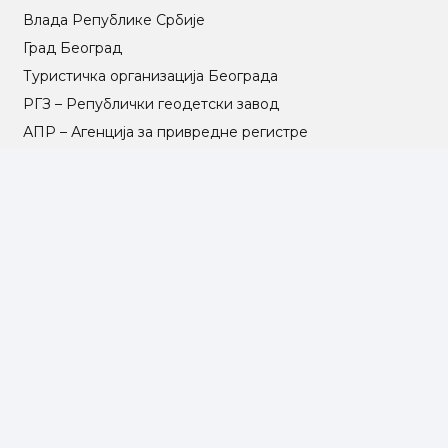
Влада Републике Србије
Град Београд
Туристичка организација Београда
РГЗ – Републички геодетски завод
АПР – Агенција за привредне регистре
©2025 Opština Voždovac. Designed by
NEXT VISION