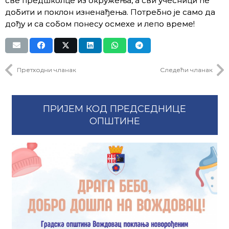
све предшколце из окружења, а сви учесници ће
добити и поклон изненађења. Потребно је само да
дођу и са собом понесу осмехе и лепо време!
Претходни чланак
Следећи чланак
ПРИЈЕМ КОД ПРЕДСЕДНИЦЕ
ОПШТИНЕ