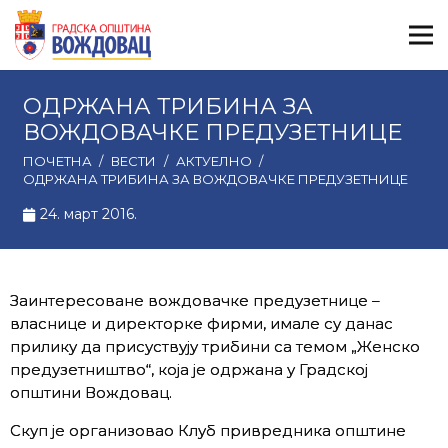
ОДРЖАНА ТРИБИНА ЗА
ВОЖДОВАЧКЕ ПРЕДУЗЕТНИЦЕ
ПОЧЕТНА
/
ВЕСТИ
/
АКТУЕЛНО
/
ОДРЖАНА ТРИБИНА ЗА ВОЖДОВАЧКЕ ПРЕДУЗЕТНИЦЕ
24. март 2016.
Заинтересоване вождовачке предузетнице –
власнице и директорке фирми, имале су данас
прилику да присуствују трибини са темом „Женско
предузетништво“, која је одржана у Градској
општини Вождовац.
Скуп је организовао Клуб привредника општине