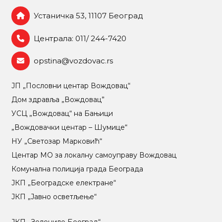
Устаничка 53, 11107 Београд
Централа: 011/ 244-7420
opstina@vozdovac.rs
ЈП „Пословни центар Вождовац“
Дом здравља „Вождовац”
УСЦ „Вождовац“ на Бањици
„Вождовачки центар – Шумице“
НУ „Светозар Марковић“
Центар МO за локалну самоуправу Вождовац
Комунална полиција града Београда
ЈКП „Београдске електране“
ЈКП „Јавно осветљење“
ЈКП „Зеленило Београд“