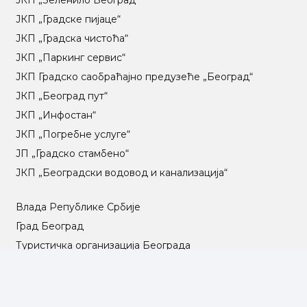
ЈКП „Градске пијаце“
ЈКП „Градска чистоћа“
ЈКП „Паркинг сервис“
ЈКП Градско саобраћајно предузеће „Београд“
ЈКП „Београд пут“
ЈКП „Инфостан“
ЈКП „Погребне услуге“
ЈП „Градско стамбено“
ЈКП „Београдски водовод и канализација“
Влада Републике Србије
Град Београд
Туристичка организација Београда
РГЗ – Републички геодетски завод
АПР – Агенција за привредне регистре