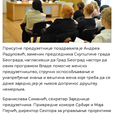
Присутне предузетнице поздравила је Андреа
Радуловић, заменик председника Скупштине града
Београда, нагласивши да Град Београд настоји да
овим програмом Владе помогне женско
предузетништво, стручно оспособљавање и
унапређење знања и вештина жена које треба да се
држе заједно, јер је њихов допринос друштву
немерљив.
Бранислава Симанић, секретар Заједнице
предузетника Привредне коморе Србије и Маја
Пејчић, директор Сектора за управљање пројектима