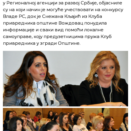
у Регионалној агенцији за развој Србије, објасниле
су на који начин је могуће учествовати на конкурсу
Владе РС, док је Снежана Кљајић из Клуба
привредника општине Вождовац понудила
информације и сваки вид помоћи локалне
самоуправе, коју предузетницима пружа Клуб
привредника у згради Општине.