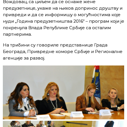
Вождовац, са циљем да се оснаже жене
предузетнице, укаже на њихов допринос друштву и
привреди и да се информишу о могућностима које
нуди „Година предузетништва 2016“ – програм који је
покренула Влада Републике Србије са осталим
партнерима.
На трибини су говориле представнице Града
Београда, Привредне коморе Србије и Регионалне
агенције за развој.