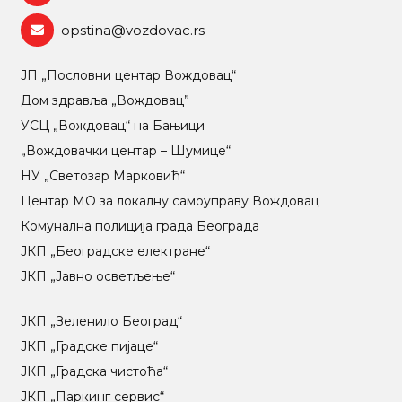
opstina@vozdovac.rs
ЈП „Пословни центар Вождовац“
Дом здравља „Вождовац”
УСЦ „Вождовац“ на Бањици
„Вождовачки центар – Шумице“
НУ „Светозар Марковић“
Центар МO за локалну самоуправу Вождовац
Комунална полиција града Београда
ЈКП „Београдске електране“
ЈКП „Јавно осветљење“
ЈКП „Зеленило Београд“
ЈКП „Градске пијаце“
ЈКП „Градска чистоћа“
ЈКП „Паркинг сервис“