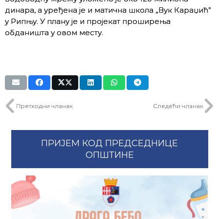
динара, а уређена је и матична школа „Вук Караџић”
у Рипњу. У плану је и пројекат проширења
обданишта у овом месту.
Претходни чланак
Следећи чланак
ПРИЈЕМ КОД ПРЕДСЕДНИЦЕ
ОПШТИНЕ