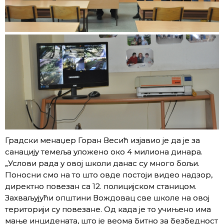
Градски менаџер Горан Весић изјавио је да је за
санацију темеља уложено око 4 милиона динара.
„Услови рада у овој школи данас су много бољи.
Поносни смо на то што овде постоји видео надзор,
директно повезан са 12. полицијском станицом.
Захваљујући општини Вождовац све школе на овој
територији су повезане. Од када је то учињено има
мање инцидената, што је веома битно за безбедност