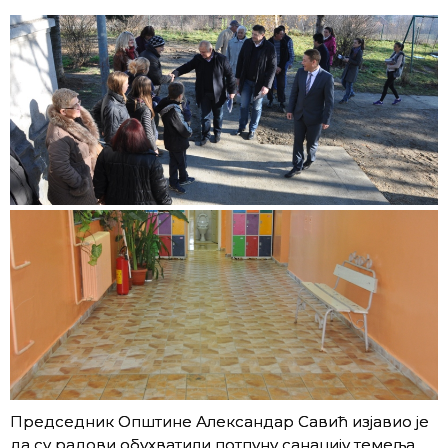
Председник Општине Александар Савић изјавио је
да су радови обухватили потпуну санацију темеља