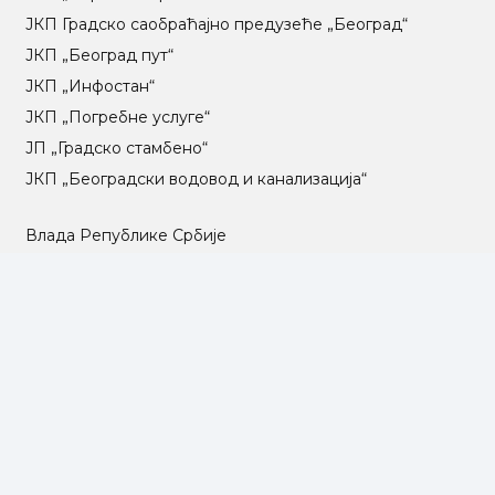
ЈКП Градско саобраћајно предузеће „Београд“
ЈКП „Београд пут“
ЈКП „Инфостан“
ЈКП „Погребне услуге“
ЈП „Градско стамбено“
ЈКП „Београдски водовод и канализација“
Влада Републике Србије
Град Београд
Туристичка организација Београда
РГЗ – Републички геодетски завод
АПР – Агенција за привредне регистре