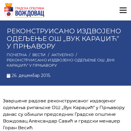
РЕКОНСТРУИСАНО ИЗДВОЈЕНО
ОДЕЉЕЊЕ ОШ „ВУК КАРАЏИЋ“
У ПРЊАВОРУ
ПОЧЕТНА
/
ВЕСТИ
/
АКТУЕЛНО
/
РЕКОНСТРУИСАНО ИЗДВОЈЕНО ОДЕЉЕЊЕ ОШ „ВУК
КАРАЏИЋ“ У ПРЊАВОРУ
26. децембар 2015.
Завршене радове реконструисаног издвојеног
одељења рипањске ОШ „Вук Караџић“ у Прњавору
данас су обишли председник Градске општине
Вождовац Александар Савић и градски менаџер
Горан Весић.