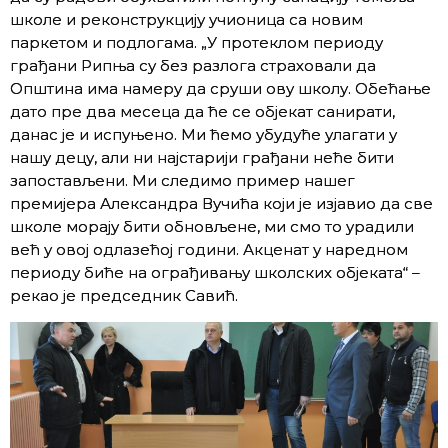
школе и реконструкцију учионица са новим
паркетом и подлогама. „У протеклом периоду
грађани Рипња су без разлога страховали да
Општина има намеру да сруши ову школу. Обећање
дато пре два месеца да ће се објекат санирати,
данас је и испуњено. Ми ћемо убудуће улагати у
нашу децу, али ни најстарији грађани неће бити
запостављени. Ми следимо пример нашег
премијера Александра Вучића који је изјавио да све
школе морају бити обновљене, ми смо то урадили
већ у овој одлазећој години. Акценат у наредном
периоду биће на ограђивању школских објеката“ –
рекао је председник Савић.