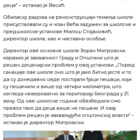
деце“ – истакао је Весић.
Обиласку радова на реконструкцији темеља школе
присуствовали су и члан Већа задужен за школске и
предшколске установе Милош Стојановић,
директор школе, као и наставно особље.
Директор ове основне школе Зоран Митровски
изразио је захвалност Граду и Општини што је
решен деценијски проблем у овој установи. „Поред
санације ове школе оно што је јако битно јесте и то
да су донедавно овде постојали ђаци пешаци, који
су пешачили и више од четири километра, што
изгледа невероватно за територију Београда у 21.
веку. Од ове школске године обезбедили смо
превоз тако да деца више не пешаче. И овај
проблем решен је захваљујући општинској власти“ –
истакао је директор Митровски.