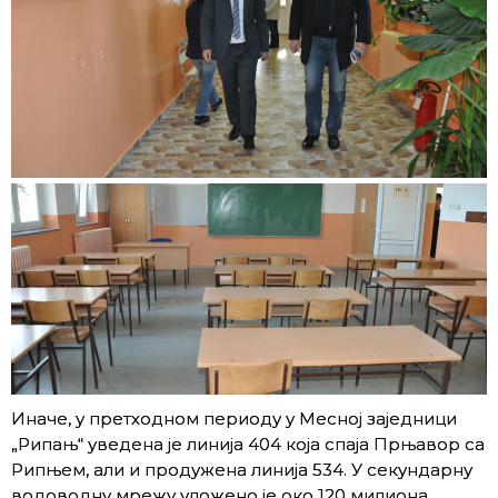
Иначе, у претходном периоду у Месној заједници
„Рипањ“ уведена је линија 404 која спаја Прњавор са
Рипњем, али и продужена линија 534. У секундарну
водоводну мрежу уложено је око 120 милиона