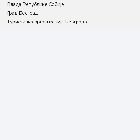
Влада Републике Србије
Град Београд
Туристичка организација Београда
РГЗ – Републички геодетски завод
АПР – Агенција за привредне регистре