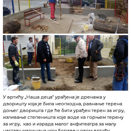
У вртићу „Наша деца“ урађена је дренажа у
дворишту која је била неопходна, равнање терена
доњег дворишта где ће бити урађен терен за игру,
изливање степеништа које воде ка горњем терену
за игру, као и израда малог анфитеатра за малу
наставу малишана који бораве у овом вртићу.