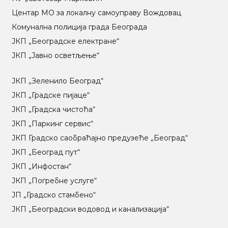
Центар МO за локалну самоуправу Вождовац
Комунална полиција града Београда
ЈКП „Београдске електране“
ЈКП „Јавно осветљење“
ЈКП „Зеленило Београд“
ЈКП „Градске пијаце“
ЈКП „Градска чистоћа“
ЈКП „Паркинг сервис“
ЈКП Градско саобраћајно предузеће „Београд“
ЈКП „Београд пут“
ЈКП „Инфостан“
ЈКП „Погребне услуге“
ЈП „Градско стамбено“
ЈКП „Београдски водовод и канализација“