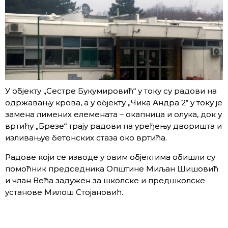
У објекту „Сестре Букумировић“ у току су радови на
одржавању крова, а у објекту „Чика Андра 2“ у току је
замена лимених елемената – окапница и олука, док у
вртићу „Брезе“ трају радови на уређењу дворишта и
изливањуе бетонских стаза око вртића.
Радове који се изводе у овим објектима обишли су
помоћник председника Општине Миљан Шишовић
и члан Већа задужен за школске и предшколске
установе Милош Стојановић.