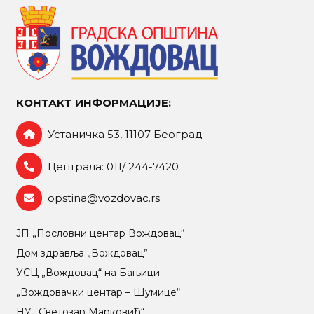
КОНТАКТ ИНФОРМАЦИЈЕ:
Устаничка 53, 11107 Београд
Централа: 011/ 244-7420
opstina@vozdovac.rs
ЈП „Пословни центар Вождовац“
Дом здравља „Вождовац”
УСЦ „Вождовац“ на Бањици
„Вождовачки центар – Шумице“
НУ „Светозар Марковић“