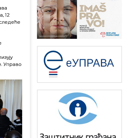
ава
, 12
 следеће
е
изују
е. Управо