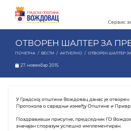
Сервис з
ОТВОРЕН ШАЛТЕР ЗА ПР
ПОЧЕТНА
/
ВЕСТИ
/
АКТУЕЛНО
/
ОТВОРЕН ШАЛТЕР З
27. новембар 2015.
У Градској општини Вождовац данас је отворен 
Протокола о сарадњи између Општине и Привр
Пoздравивши присутне, председник ГО Вождовац
значајан споразум успешно имплементиран.