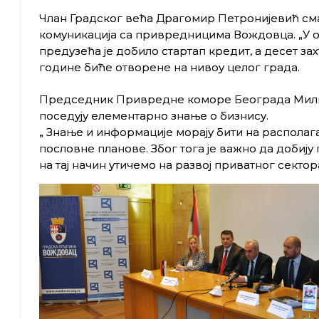
Члан Градског већа Драгомир Петронијевић см
комуникација са привредницима Вождовца. „У ов
предузећа је добило стартап кредит, а десет з
године биће отворене на нивоу целог града.
Председник Привредне коморе Београда Миливој
поседују елементарно знање о бизнису.
„ Знање и информације морају бити на располаг
пословне планове. Због тога је важно да добију
на тај начин утичемо на развој приватног сектора