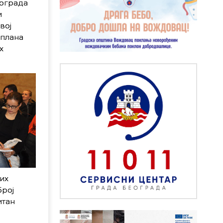
еограда
и
вој
 плана
х
их
број
итан