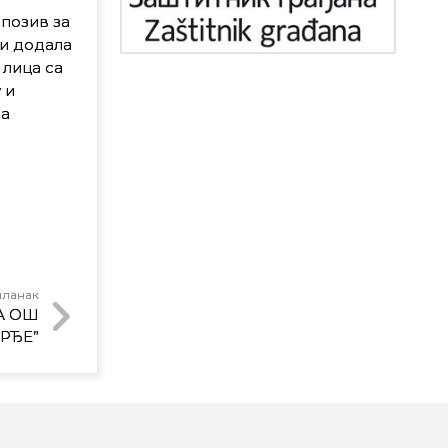
 позив за
и додала
 лица са
 и
ма
чланак
А ОШ
РЂЕ”