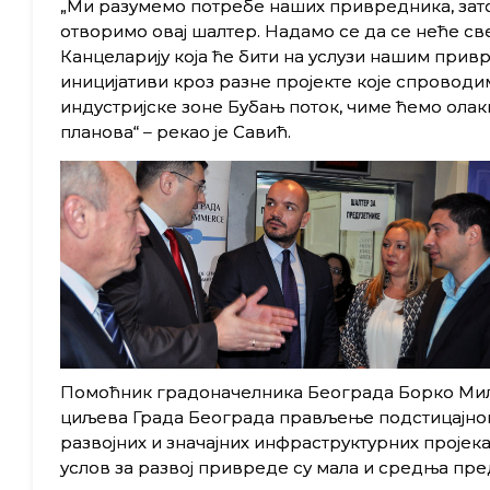
„Ми разумемо потребе наших привредника, зат
отворимо овај шалтер. Надамо се да се неће све
Канцеларију која ће бити на услузи нашим прив
иницијативи кроз разне пројекте које спроводим
индустријске зоне Бубањ поток, чиме ћемо ол
планова“ – рекао је Савић.
Помоћник градоначелника Београда Борко Мило
циљева Града Београда прављење подстицајног 
развојних и значајних инфраструктурних пројеката
услов за развој привреде су мала и средња пр