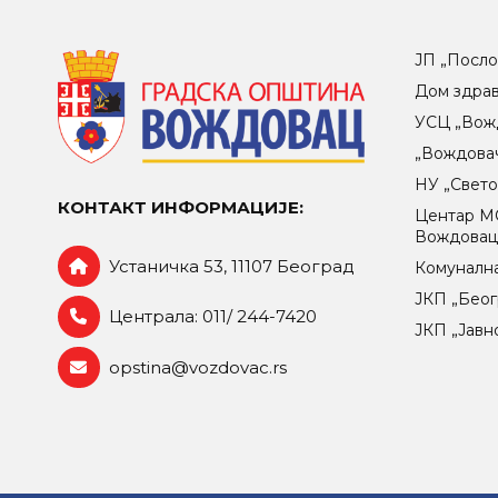
ЈП „Посло
Дом здра
УСЦ „Вож
„Вождова
НУ „Свет
КОНТАКТ ИНФОРМАЦИЈЕ:
Центар МO
Вождова
Устаничка 53, 11107 Београд
Комунална
ЈКП „Беог
Централа: 011/ 244-7420
ЈКП „Јавн
opstina@vozdovac.rs