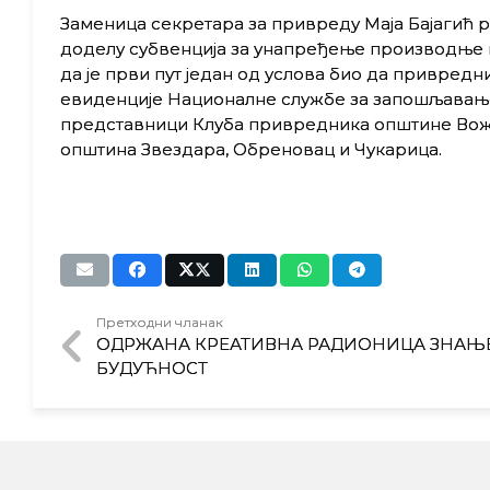
Заменица секретара за привреду Маја Бајагић рек
доделу субвенција за унапређење производње 
да је први пут један од услова био да привредни
евиденције Националне службе за запошљавање.
представници Клуба привредника општине Вожд
општина Звездара, Обреновац и Чукарица.
Претходни чланак
ОДРЖАНА КРЕАТИВНА РАДИОНИЦА ЗНАЊ
БУДУЋНОСТ