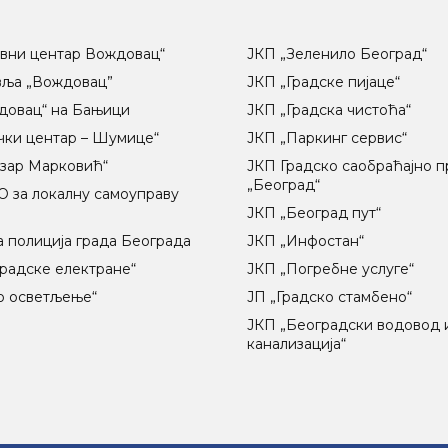
вни центар Вождовац“
ЈКП „Зеленило Београд“
вља „Вождовац”
ЈКП „Градске пијаце“
довац“ на Бањици
ЈКП „Градска чистоћа“
чки центар – Шумице“
ЈКП „Паркинг сервис“
озар Марковић“
ЈКП Градско саобраћајно 
„Београд“
 за локалну самоуправу
ц
ЈКП „Београд пут“
 полиција града Београда
ЈКП „Инфостан“
радске електране“
ЈКП „Погребне услуге“
о осветљење“
ЈП „Градско стамбено“
ЈКП „Београдски водовод 
канализација“