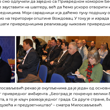
о смо одлучили да заједно са Привредном комором Б
 зауставити на шалтеру, већ да ћемо ускоро отворити 
редницима. Моји сарадници и ја даћемо пуну подршку о
о на територији општине Вождовац. У току је и израда
акшати привредницима реализацију њихових привредни
сављевић рекао је окупљенима да је један од основн
привредног амбијента. „Београд је покренуо велики 
, а то је кључ развоја једног града. Са друге стране, б
едузећа и предузетништво“ – сматра Милосављевић.