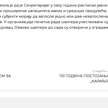
ла је да је Секретаријат у овој години расписао јавни
и проширење капацитета малих и средњих предузећа, 
 субјекти морају да запосле једно или два незапослена
 У организацији почетка рада шалтера учествовали су
овац. Овакви шалтери до сада су отворени у зграда
Следећи 
ЕМ ЗА
110 ГОДИНА ПОСТОЈАЊ
„КАРАЂО