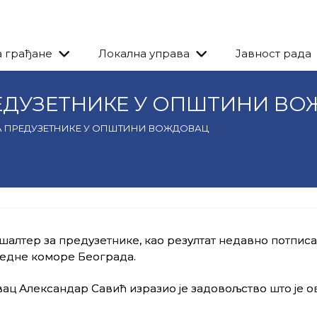
а грађане
Локална управа
Јавност рада
ЕДУЗЕТНИКЕ У ОПШТИНИ В
А ПРЕДУЗЕТНИКЕ У ОПШТИНИ ВОЖДОВАЦ
шалтер за предузетнике, као резултат недавно потпис
едне коморе Београда.
 Александар Савић изразио је задовољство што је ов