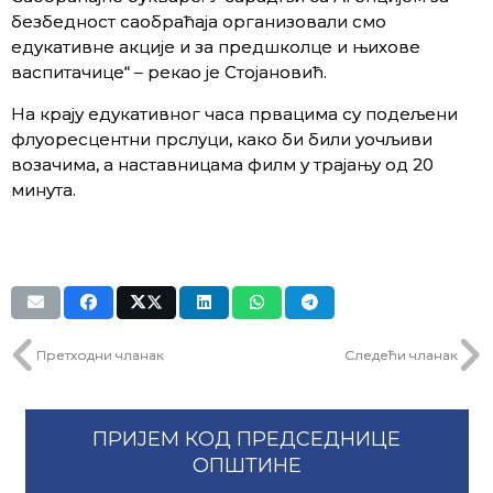
безбедност саобраћаја организовали смо
едукативне акције и за предшколце и њихове
васпитачице“ – рекао је Стојановић.
На крају едукативног часа првацима су подељени
флуоресцентни прслуци, како би били уочљиви
возачима, а наставницама филм у трајању од 20
минута.
Претходни чланак
Следећи чланак
ПРИЈЕМ КОД ПРЕДСЕДНИЦЕ
ОПШТИНЕ