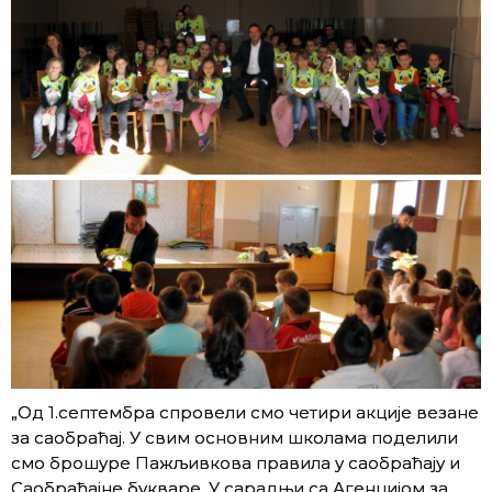
„Од 1.септембра спровели смо четири акције везане
за саобраћај. У свим основним школама поделили
смо брошуре Пажљивкова правила у саобраћају и
Саобраћајне букваре. У сарадњи са Агенцијом за