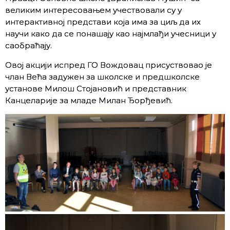
великим интересовањем учествовали су у
интерактивној представи која има за циљ да их
научи како да се понашају као најмлађи учесници у
саобраћају.
Овој акцији испред ГО Вождовац присуствовао је
члан Већа задужен за школске и предшколске
установе Милош Стојановић и представник
Канцеларије за младе Милан Ђорђевић.