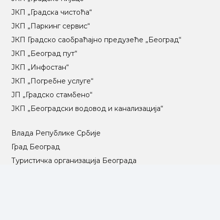
ЈКП „Градска чистоћа“
ЈКП „Паркинг сервис“
ЈКП Градско саобраћајно предузеће „Београд“
ЈКП „Београд пут“
ЈКП „Инфостан“
ЈКП „Погребне услуге“
ЈП „Градско стамбено“
ЈКП „Београдски водовод и канализација“
Влада Републике Србије
Град Београд
Туристичка организација Београда
РГЗ – Републички геодетски завод
АПР – Агенција за привредне регистре