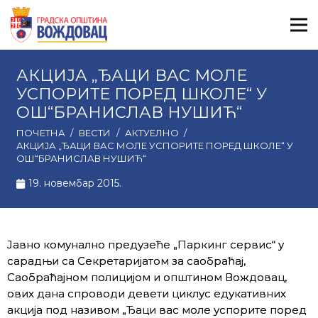
АКЦИЈА „ЂАЦИ ВАС МОЛЕ
УСПОРИТЕ ПОРЕД ШКОЛЕ“ У
ОШ“БРАНИСЛАВ НУШИЋ“
ПОЧЕТНА
/
ВЕСТИ
/
АКТУЕЛНО
/
АКЦИЈА „ЂАЦИ ВАС МОЛЕ УСПОРИТЕ ПОРЕД ШКОЛЕ“ У
ОШ“БРАНИСЛАВ НУШИЋ“
19. новембар 2015.
Јавно комунално предузеће „Паркинг сервис“ у
сарадњи са Секретаријатом за саобраћај,
Саобраћајном полицијом и општином Вождовац,
ових дана спроводи девети циклус едукативних
акција под називом „Ђаци вас моле успорите поред