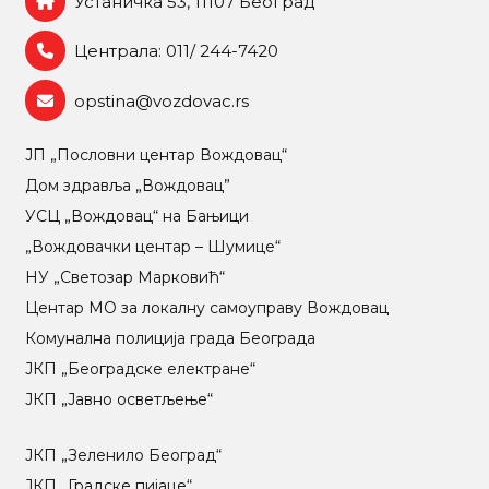
Устаничка 53, 11107 Београд
Централа: 011/ 244-7420
opstina@vozdovac.rs
ЈП „Пословни центар Вождовац“
Дом здравља „Вождовац”
УСЦ „Вождовац“ на Бањици
„Вождовачки центар – Шумице“
НУ „Светозар Марковић“
Центар МO за локалну самоуправу Вождовац
Комунална полиција града Београда
ЈКП „Београдске електране“
ЈКП „Јавно осветљење“
ЈКП „Зеленило Београд“
ЈКП „Градске пијаце“