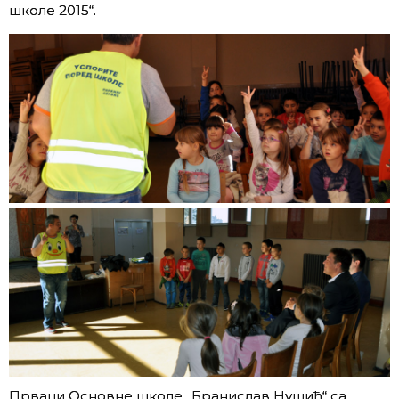
школе 2015“.
Прваци Основне школе „Бранислав Нушић“ са