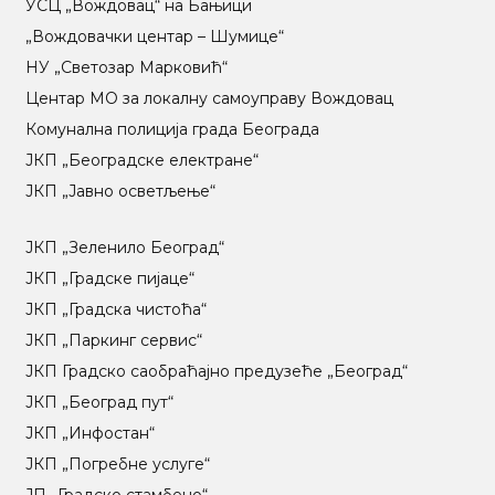
УСЦ „Вождовац“ на Бањици
„Вождовачки центар – Шумице“
НУ „Светозар Марковић“
Центар МO за локалну самоуправу Вождовац
Комунална полиција града Београда
ЈКП „Београдске електране“
ЈКП „Јавно осветљење“
ЈКП „Зеленило Београд“
ЈКП „Градске пијаце“
ЈКП „Градска чистоћа“
ЈКП „Паркинг сервис“
ЈКП Градско саобраћајно предузеће „Београд“
ЈКП „Београд пут“
ЈКП „Инфостан“
ЈКП „Погребне услуге“
ЈП „Градско стамбено“