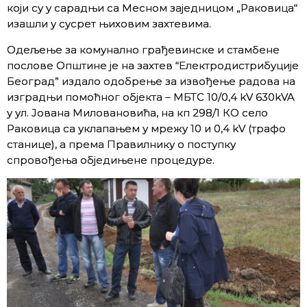
који су у сарадњи са Месном заједницом „Раковица“
изашли у сусрет њиховим захтевима.
Одељење за комунално грађевинске и стамбене
послове Општине је на захтев “Електродистрибуције
Београд” издало одобрење за извођење радова на
изградњи помоћног објекта – МБТС 10/0,4 kV 630kVA
у ул. Јована Миловановића, на кп 298/1 КО село
Раковица са уклапањем у мрежу 10 и 0,4 kV (трафо
станице), а према Правилнику о поступку
спровођења обједињене процедуре.