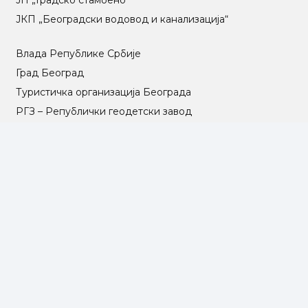
ЈКП „Београдски водовод и канализација“
Влада Републике Србије
Град Београд
Туристичка организација Београда
РГЗ – Републички геодетски завод
АПР – Агенција за привредне регистре