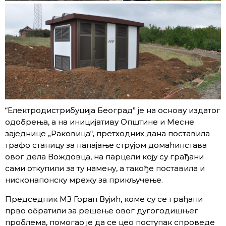
“Електродистрибуцијa Београд” је на основу издатог
одобрења, a на иницијативу Општине и Месне
заједнице „Раковица“, претходних дана поставила
трафо станицу за напајање струјом домаћинстава
овог дела Вождовца, на парцели коју су грађани
сами откупили за ту намену, а такође поставила и
нисконапонску мрежу за прикључење.
Председник МЗ Горан Вујић, коме су се грађани
прво обратили за решење овог дугогодишњег
проблема, помогао је да се цео поступак спроведе