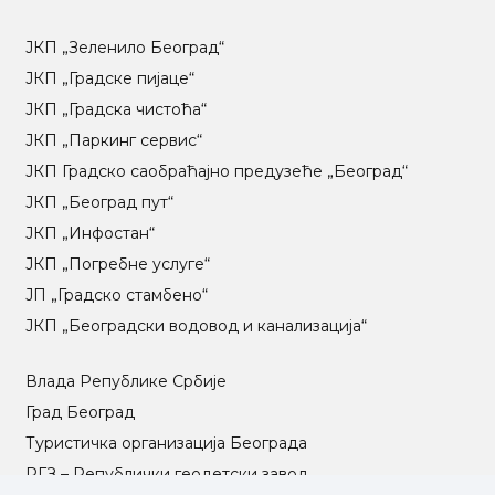
ЈКП „Зеленило Београд“
ЈКП „Градске пијаце“
ЈКП „Градска чистоћа“
ЈКП „Паркинг сервис“
ЈКП Градско саобраћајно предузеће „Београд“
ЈКП „Београд пут“
ЈКП „Инфостан“
ЈКП „Погребне услуге“
ЈП „Градско стамбено“
ЈКП „Београдски водовод и канализација“
Влада Републике Србије
Град Београд
Туристичка организација Београда
РГЗ – Републички геодетски завод