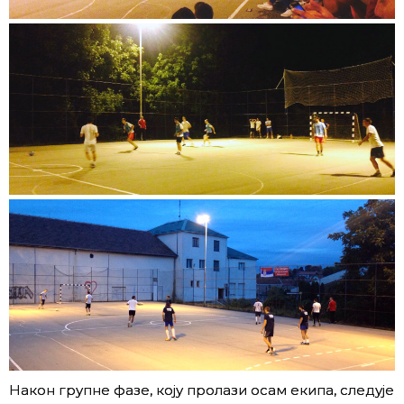
Након групне фазе, коју пролази осам екипа, следује