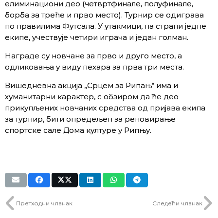
елиминациони део (четвртфинале, полуфинале,
борба за треће и прво место). Турнир се одиграва
по правилима Футсала. У утакмици, на страни једне
екипе, учествује четири играча и један голман.
Награде су новчане за прво и друго место, а
одликовања у виду пехара за прва три места.
Вишедневна акција „Срцем за Рипањ“ има и
хуманитарни карактер, с обзиром да ће део
прикупљених новчаних средства од пријава екипа
за турнир, бити опредељен за реновирање
спортске сале Дома културе у Рипњу.
Претходни чланак
Следећи чланак