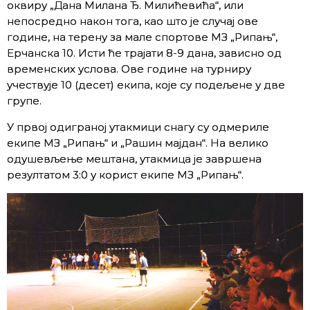
оквиру „Дана Милана Ђ. Милићевића“, или
непосредно након тога, као што је случај ове
године, на терену за мале спортове МЗ „Рипањ“,
Ерчанска 10. Исти ће трајати 8-9 дана, зависно од
временских услова. Ове године на турниру
учествује 10 (десет) екипа, које су подељене у две
групе.
У првој одиграној утакмици снагу су одмериле
екипе МЗ „Рипањ“ и „Рашин мајдан“. На велико
одушевљење мештана, утакмица је завршена
резултатом 3:0 у корист екипе МЗ „Рипањ“.