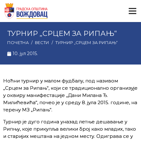
ТУРНИР „СРЦЕМ ЗА РИПАЊ“
ПОЧЕТНА
/
ВЕСТИ
/
ТУРНИР „СРЦЕМ ЗА РИПАЊ“
10. јул 2015.
Ноћни турнир у малом фудбалу, под називом
„Срцем за Рипањ“, који се традиционално организује
у оквиру манифестације „Дани Милана Ђ.
Милићевића“, почео је у среду 8. јула 2015. године, на
терену МЗ „Рипањ“.
Турнир је дуго година уназад летње дешавање у
Рипњу, које прикупља велики број како младих, тако
и старијих мештана на једном месту. Одиграва се у