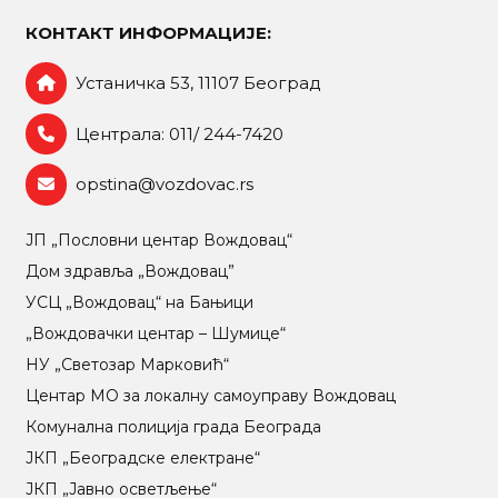
КОНТАКТ ИНФОРМАЦИЈЕ:
Устаничка 53, 11107 Београд
Централа: 011/ 244-7420
opstina@vozdovac.rs
ЈП „Пословни центар Вождовац“
Дом здравља „Вождовац”
УСЦ „Вождовац“ на Бањици
„Вождовачки центар – Шумице“
НУ „Светозар Марковић“
Центар МO за локалну самоуправу Вождовац
Комунална полиција града Београда
ЈКП „Београдске електране“
ЈКП „Јавно осветљење“