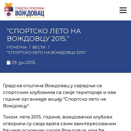
“СПОРТСКO ЛЕТО НА
ВОЖДОВЦУ 2015.“
ПОЧЕТНА
/
ВЕСТИ
/
“СПОРТСКO ЛЕТО НА ВОЖДОВЦУ 2015.“
29. јун 2015.
Градска општина Вождовац у сарадњи са
спортским клубовима са своје територије и ове
године организује акцију “Спортско лето на
Вождовцу“.
Током лета 2015. године, вождовачки клубови
отворили су своја врата свим заинтересованим
ђацима основних школа Вождовца, који ће