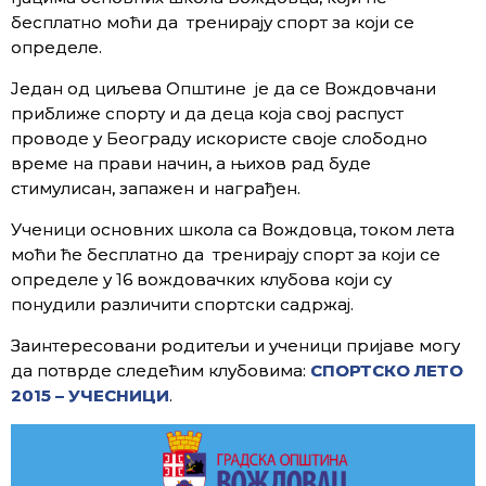
бесплатно моћи да тренирају спорт за који се
определе.
Један од циљева Општине је да се Вождовчани
приближе спорту и да деца која свој распуст
проводе у Београду искористе своје слободно
време на прави начин, а њихов рад буде
стимулисан, запажен и награђен.
Ученици основних школа са Вождовца, током лета
моћи ће бесплатно да тренирају спорт за који се
определе у 16 вождовачких клубова који су
понудили различити спортски садржај.
Заинтересовани родитељи и ученици пријаве могу
да потврде следећим клубовима:
СПОРТСКО ЛЕТО
2015 – УЧЕСНИЦИ
.