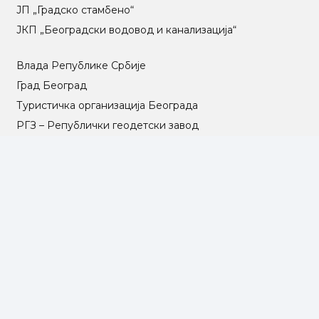
ЈП „Градско стамбено“
ЈКП „Београдски водовод и канализација“
Влада Републике Србије
Град Београд
Туристичка организација Београда
РГЗ – Републички геодетски завод
АПР – Агенција за привредне регистре