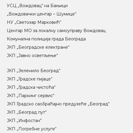
УСЦ „Вождовац“ на Бањици
„Вождовачки центар – Шумице“
НУ „Светозар Марковић“
Центар МO за локалну самоуправу Вождовац
Комунална полиција града Београда
ЈКП „Београдске електране“
ЈКП „Јавно осветљење“
ЈКП „Зеленило Београд“
ЈКП „Градске пијаце“
ЈКП „Градска чистоћа“
ЈКП „Паркинг сервис“
ЈКП Градско саобраћајно предузеће „Београд“
ЈКП „Београд пут“
ЈКП „Инфостан“
ЈКП „Погребне услуге“