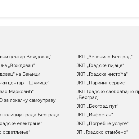
вни центар Вождовац“
ЈКП „Зеленило Београд“
вља „Вождовац”
ЈКП „Градске пијаце“
довац“ на Бањици
ЈКП „Градска чистоћа“
чки центар – Шумице“
ЈКП „Паркинг сервис“
озар Марковић“
ЈКП Градско саобраћајно 
„Београд“
 за локалну самоуправу
ц
ЈКП „Београд пут“
 полиција града Београда
ЈКП „Инфостан“
радске електране“
ЈКП „Погребне услуге“
о осветљење“
ЈП „Градско стамбено“