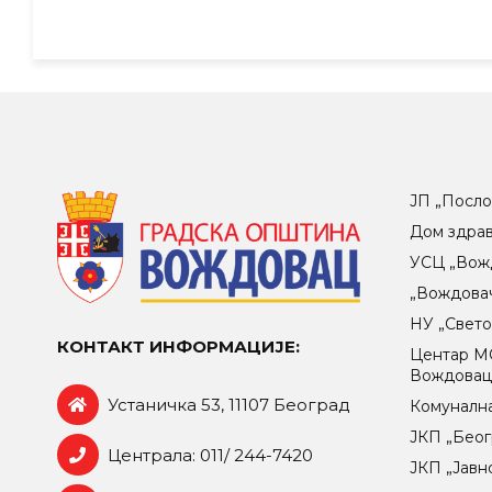
ЈП „Посло
Дом здра
УСЦ „Вож
„Вождова
НУ „Свет
КОНТАКТ ИНФОРМАЦИЈЕ:
Центар МO
Вождова
Устаничка 53, 11107 Београд
Комунална
ЈКП „Беог
Централа: 011/ 244-7420
ЈКП „Јавн