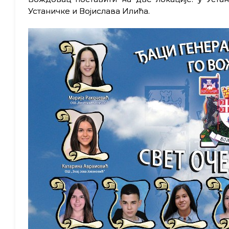
Устаничке и Војислава Илића.