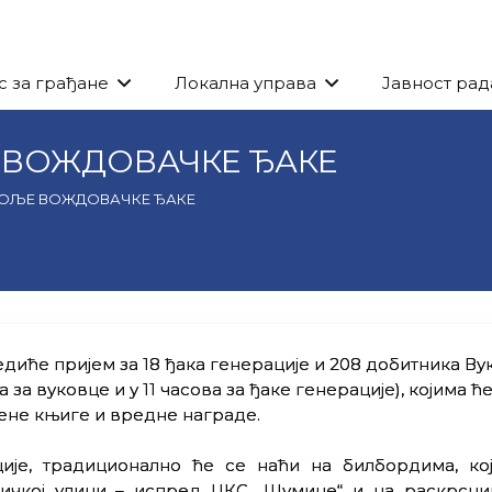
с за грађане
Локална управа
Јавност рад
 ВОЖДОВАЧКЕ ЂАКЕ
БОЉЕ ВОЖДОВАЧКЕ ЂАКЕ
иће пријем за 18 ђака генерације и 208 добитника Ву
а за вуковце и у 11 часова за ђаке генерације), којима ће
чене књиге и вредне награде.
ије, традиционално ће се наћи на билбордима, ко
ничкој улици – испред ЦКС „Шумице“ и на раскрсни