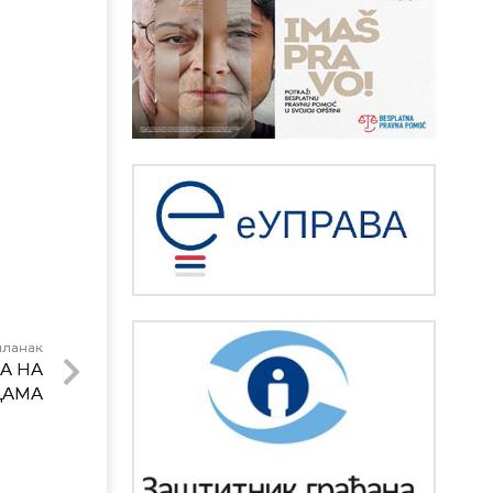
чланак
А НА
ЦАМА