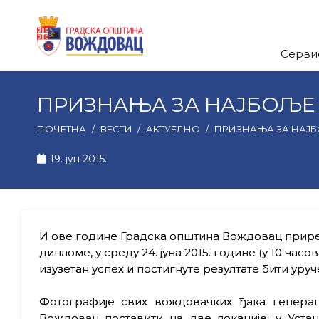
Серви
ПРИЗНАЊА ЗА НАЈБОЉЕ
ПОЧЕТНА
/
ВЕСТИ
/
АКТУЕЛНО
/
ПРИЗНАЊА ЗА НАЈ
19. јун 2015.
И ове године Градска општина Вождовац приред
дипломе, у среду 24. јуна 2015. године (у 10 часов
изузетан успех и постигнуте резултате бити уру
Фотографије свих вождовачких ђака генерац
Вождовац поставити на две локације: у Уста