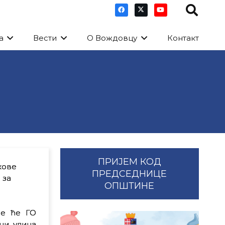
а
Вести
О Вождовцу
Контакт
ПРИЈЕМ КОД
кове
ПРЕДСЕДНИЦЕ
 за
ОПШТИНЕ
је ће ГО
ци улица