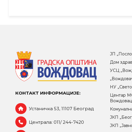
ЈП „Посло
Дом здра
УСЦ „Вож
„Вождова
НУ „Свет
КОНТАКТ ИНФОРМАЦИЈЕ:
Центар МO
Вождова
Устаничка 53, 11107 Београд
Комунална
ЈКП „Беог
Централа: 011/ 244-7420
ЈКП „Јавн