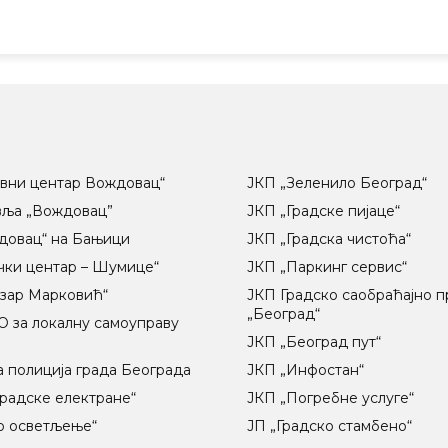
вни центар Вождовац“
ЈКП „Зеленило Београд“
вља „Вождовац”
ЈКП „Градске пијаце“
довац“ на Бањици
ЈКП „Градска чистоћа“
чки центар – Шумице“
ЈКП „Паркинг сервис“
озар Марковић“
ЈКП Градско саобраћајно 
„Београд“
 за локалну самоуправу
ц
ЈКП „Београд пут“
 полиција града Београда
ЈКП „Инфостан“
радске електране“
ЈКП „Погребне услуге“
о осветљење“
ЈП „Градско стамбено“