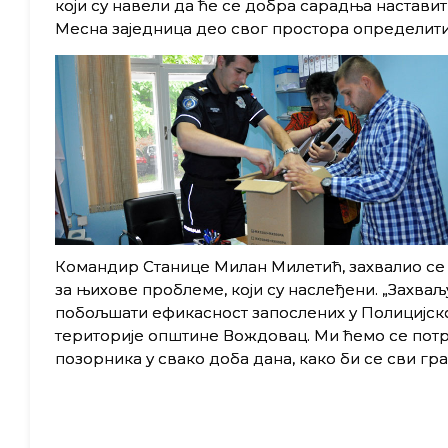
који су навели да ће се добра сарадња наставити
Месна заједница део свог простора определити з
Командир Станице Милан Милетић, захвалио се
за њихове проблеме, који су наслеђени. „Захва
побољшати ефикасност запослених у Полицијској
територије општине Вождовац. Ми ћемо се потру
позорника у свако доба дана, како би се сви гра