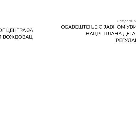
Следећи 
OБАВЕШТЕЊЕ О ЈАВНОМ УВИ
Г ЦЕНТРА ЗА
НАЦРТ ПЛАНА ДЕТ
НИ ВОЖДОВАЦ
РЕГУЛА