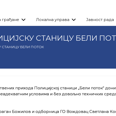
а грађане
Локална управа
Јавност рада
ИЦИЈСКУ СТАНИЦУ БЕЛИ ПО
 СТАНИЦУ БЕЛИ ПОТОК
ствених прихода Полицијској станици „Бели поток“ дон
 неадекватним условима и без довољно техничких средс
Драган Божилов и одборница ГО Вождовац Светлана Ко