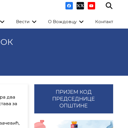
Вести
О Вождовцу
Контакт
ТОК
ПРИЈЕМ КОД
ира два
ПРЕДСЕДНИЦЕ
тава за
ОПШТИНЕ
вачевић,