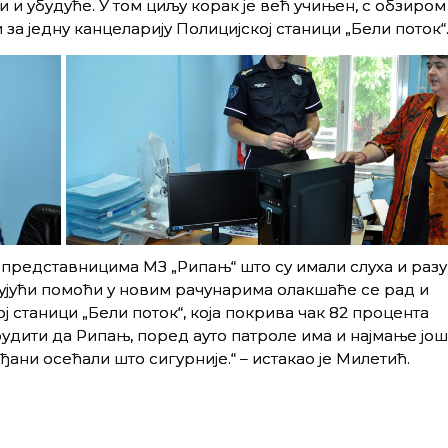
 и убудуће. У том циљу корак је већ учињен, с обзиром
а једну канцеларију Полицијској станици „Бели поток“
 представницима МЗ „Рипањ“ што су имали слуха и раз
љујући помоћи у новим рачунарима олакшаће се рад и
 станици „Бели поток“, која покрива чак 82 процента
дити да Рипањ, поред ауто патроле има и најмање још
ђани осећали што сигурније.“ – истакао је Милетић.