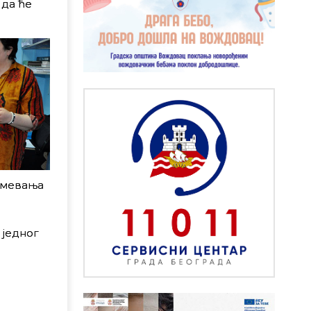
 да ће
.
умевања
 једног