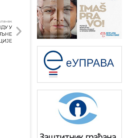
чланак
ДУ У
АЉНЕ
ЦИЈЕ