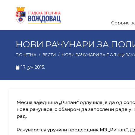
Сервис з
НОВИ РАЧУНАРИ ЗА ПОЛ
ПОЧЕТНА
/
ВЕСТИ
/
НОВИ РАЧУНАРИ ЗА ПОЛИЦИЈСКУ
17. јун 2015.
Месна заједница „Рипањ“ одлучила је да од соп
нова рачунара, с обзиром да запослени раде у
рад.
Рачунаре су уручили председник МЗ „Рипањ“, 