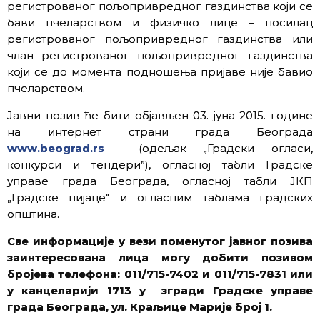
регистрованог пољопривредног газдинства који се
бави пчеларством и физичко лице – носилац
регистрованог пољопривредног газдинства или
члан регистрованог пољопривредног газдинства
који се до момента подношења пријаве није бавио
пчеларством.
Јавни позив ће бити објављен 03. јуна 2015. године
на интернет страни града Београда
www.beograd.rs
(одељак „Градски огласи,
конкурси и тендери”), огласној табли Градске
управе града Београда, огласној табли ЈКП
„Градске пијаце″ и огласним таблама градских
општина.
Све информације у вези поменутог јавног позива
заинтересована лица могу добити позивом
бројева телефона: 011/715-7402 и 011/715-7831 или
у канцеларији 1713 у згради Градске управе
града Београда, ул. Краљице Марије број 1.