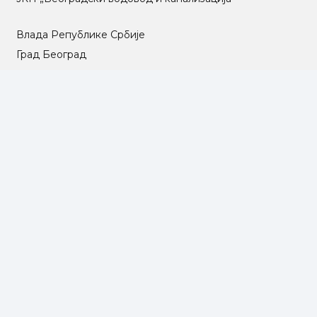
Влада Републике Србије
Град Београд
Туристичка организација Београда
РГЗ – Републички геодетски завод
АПР – Агенција за привредне регистре