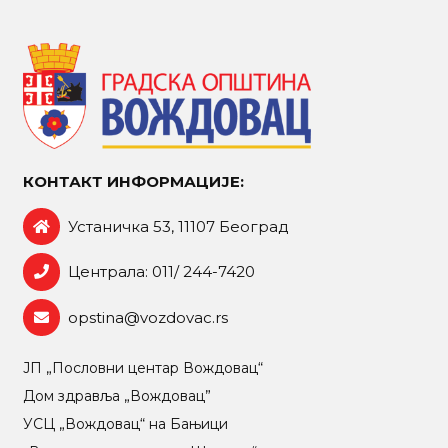
КОНТАКТ ИНФОРМАЦИЈЕ:
Устаничка 53, 11107 Београд
Централа: 011/ 244-7420
opstina@vozdovac.rs
ЈП „Пословни центар Вождовац“
Дом здравља „Вождовац”
УСЦ „Вождовац“ на Бањици