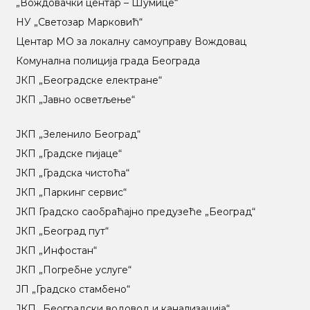
„Вождовачки центар – Шумице“
НУ „Светозар Марковић“
Центар МO за локалну самоуправу Вождовац
Комунална полиција града Београда
ЈКП „Београдске електране“
ЈКП „Јавно осветљење“
ЈКП „Зеленило Београд“
ЈКП „Градске пијаце“
ЈКП „Градска чистоћа“
ЈКП „Паркинг сервис“
ЈКП Градско саобраћајно предузеће „Београд“
ЈКП „Београд пут“
ЈКП „Инфостан“
ЈКП „Погребне услуге“
ЈП „Градско стамбено“
ЈКП „Београдски водовод и канализација“