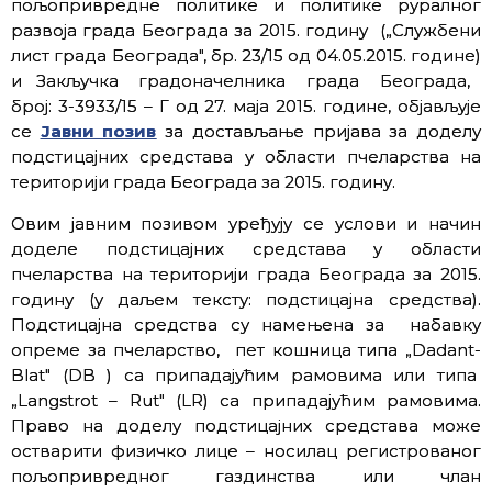
пољопривредне политике и политике руралног
развоја града Београда за 2015. годину („Службени
лист града Београда″, бр. ­23/15 од 04.05.2015. године)
и Закључка градоначелника града Београда,
број: 3-3933/15 – Г од 27. маја 2015. године, објављује
се
Јавни позив
за достављање пријава за доделу
подстицајних средстава у области пчеларства на
територији града Београда за 2015. годину.
Овим јавним позивом уређују се услови и начин
доделе подстицајних средстава у области
пчеларства на територији града Београда за 2015.
годину (у даљем тексту: подстицајна средства).
Подстицајна средства су намењена за набавку
опреме за пчеларство, пет кошница типа „Dadant-
Blat″ (DB ) са припадајућим рамовима или типа
„Langstrot – Rut″ (LR) са припадајућим рамовима.
Право на доделу подстицајних средстава може
остварити физичко лице – носилац регистрованог
пољопривредног газдинства или члан