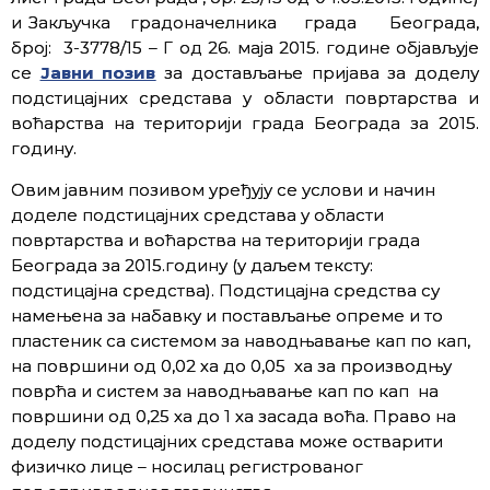
и Закључка градоначелника града Београда,
број: 3-3778/15 – Г од 26. маја 2015. године објављује
се
Јавни позив
за достављање пријава за доделу
подстицајних средстава у области повртарства и
воћарства на територији града Београда за 2015.
годину.
Овим јавним позивом уређују се услови и начин
доделе подстицајних средстава у области
повртарства и воћарства на територији града
Београда за 2015.годину (у даљем тексту:
подстицајна средства). Подстицајна средства су
намењена за набавку и постављање опреме и то
пластеник са системом за наводњавање кап по кап,
на површини од 0,02 ха до 0,05 ха за производњу
поврћа и систем за наводњавање кап по кап на
површини од 0,25 ха до 1 ха засада воћа. Право на
доделу подстицајних средстава може остварити
физичко лице – носилац регистрованог