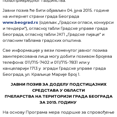
пољопривредног газдинства.
Јавни позив ће бити објављен 04. јуна 2015. године
на интернет страни града Београда
www.beograd.rs
(одељак „Градски огласи, конкурси
и тендери”), огласној табли Градске управе града
Београда, огласној табли ЈКП „Градске пијаце″ и
огласним таблама градских општина.
Све информације у вези поменутог јавног позива
заинтересована лица могу добити позивом бројева
телефона: 011/715-7402 и 011/715-7831 или у
канцеларији 1713 у згради Градске управе града
Београда, ул. Краљице Марије број 1.
ЈАВНИ ПОЗИВ ЗА ДОДЕЛУ ПОДСТИЦАЈНИХ
СРЕДСТАВА У
ОБЛАСТИ
П
ЧЕЛАРСТВА
НА ТЕРИТОРИЈИ ГРАДА БЕОГРАДА
ЗА 2015. ГОДИНУ
На основу Програма мера подршке за спровођење