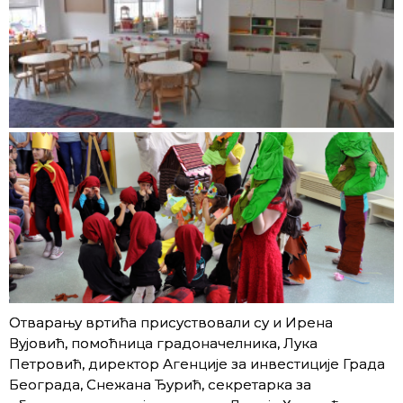
Отварању вртића присуствовали су и Ирена
Вујовић, помоћница градоначелника, Лука
Петровић, директор Агенције за инвестиције Града
Београда, Снежана Ђурић, секретарка за