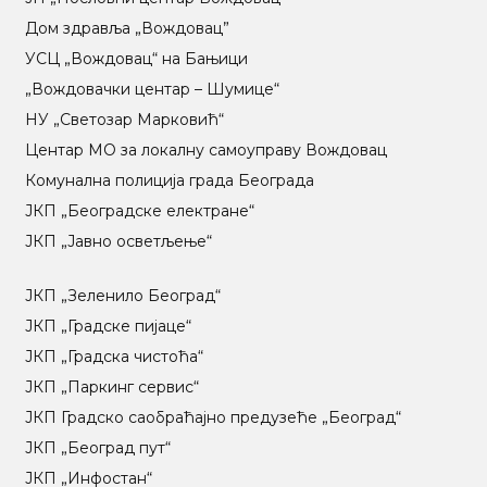
Дом здравља „Вождовац”
УСЦ „Вождовац“ на Бањици
„Вождовачки центар – Шумице“
НУ „Светозар Марковић“
Центар МO за локалну самоуправу Вождовац
Комунална полиција града Београда
ЈКП „Београдске електране“
ЈКП „Јавно осветљење“
ЈКП „Зеленило Београд“
ЈКП „Градске пијаце“
ЈКП „Градска чистоћа“
ЈКП „Паркинг сервис“
ЈКП Градско саобраћајно предузеће „Београд“
ЈКП „Београд пут“
ЈКП „Инфостан“