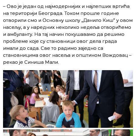
– Ово је један од најмодернијих и најлепших вртића
на територији Београда. Током прошле године
отворили смо и Основну школу „Данило Киш” у овом
насељу, а у наредних неколико недеља отворићемо
и амбуланту. На тај начин покушавамо да решимо
проблеме које су становници овог дела града
имали до сада. Све то радимо заједно са
становницима овог насеља и општином Вождовац –
рекао је Синиша Мали.