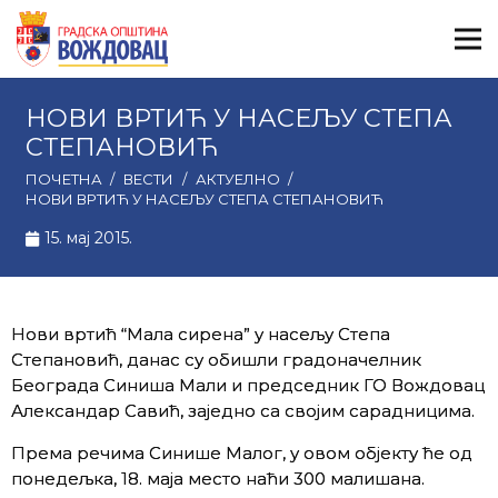
НОВИ ВРТИЋ У НАСЕЉУ СТЕПА
СТЕПАНОВИЋ
ПОЧЕТНА
/
ВЕСТИ
/
АКТУЕЛНО
/
НОВИ ВРТИЋ У НАСЕЉУ СТЕПА СТЕПАНОВИЋ
15. мај 2015.
Нови вртић “Мала сирена” у насељу Степа
Степановић, данас су обишли градоначелник
Београда Синиша Мали и председник ГО Вождовац
Александар Савић, заједно са својим сарадницима.
Према речима Синише Малог, у овом објекту ће од
понедељка, 18. маја место наћи 300 малишана.