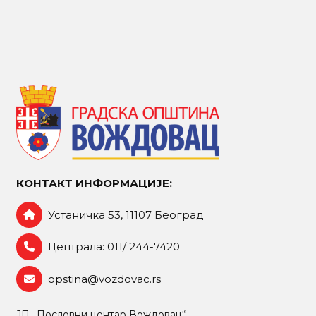
КОНТАКТ ИНФОРМАЦИЈЕ:
Устаничка 53, 11107 Београд
Централа: 011/ 244-7420
opstina@vozdovac.rs
ЈП „Пословни центар Вождовац“