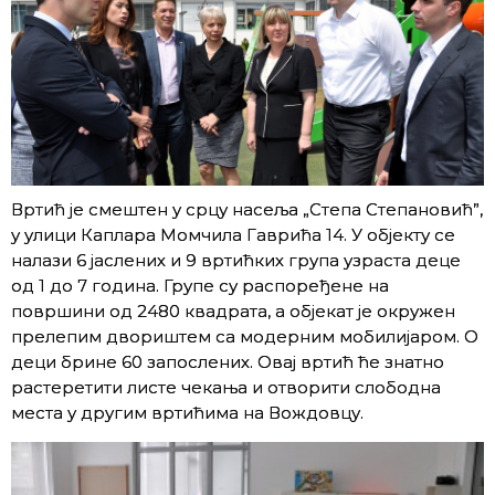
Вртић је смештен у срцу насеља „Степа Степановић”,
у улици Каплара Момчила Гаврића 14. У објекту се
налази 6 јаслених и 9 вртићких група узраста деце
од 1 до 7 година. Групе су распоређене на
површини од 2480 квадрата, а објекат је окружен
прелепим двориштем са модерним мобилијаром. О
деци брине 60 запослених. Овај вртић ће знатно
растеретити листе чекања и отворити слободна
места у другим вртићима на Вождовцу.