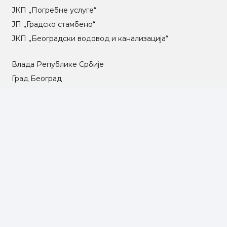
ЈКП „Погребне услуге“
ЈП „Градско стамбено“
ЈКП „Београдски водовод и канализација“
Влада Републике Србије
Град Београд
Туристичка организација Београда
РГЗ – Републички геодетски завод
АПР – Агенција за привредне регистре