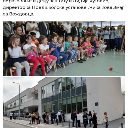
образовање и дечју заштиту и Лидија Хутовић,
директорка Предшколске установе „Чика Јова Змај“
са Вождовца.