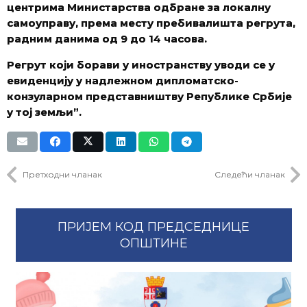
центрима Министарства одбране за локалну
самоуправу, према месту пребивалишта регрута,
радним данима од 9 до 14 часова.
Регрут који борави у иностранству уводи се у
евиденцију у надлежном дипломатско-
конзуларном представништву Републике Србије
у тој земљи”.
Претходни чланак
Следећи чланак
ПРИЈЕМ КОД ПРЕДСЕДНИЦЕ
ОПШТИНЕ