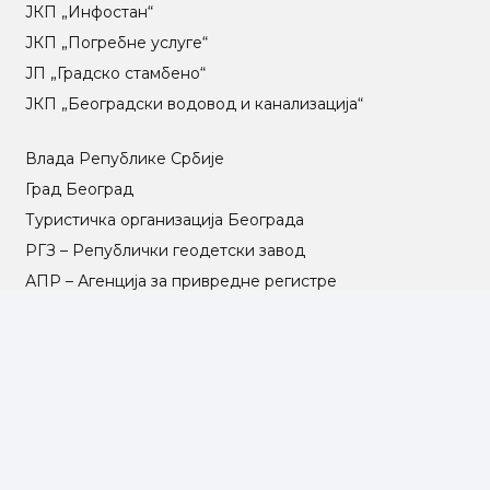
ЈКП „Инфостан“
ЈКП „Погребне услуге“
ЈП „Градско стамбено“
ЈКП „Београдски водовод и канализација“
Влада Републике Србије
Град Београд
Туристичка организација Београда
РГЗ – Републички геодетски завод
АПР – Агенција за привредне регистре