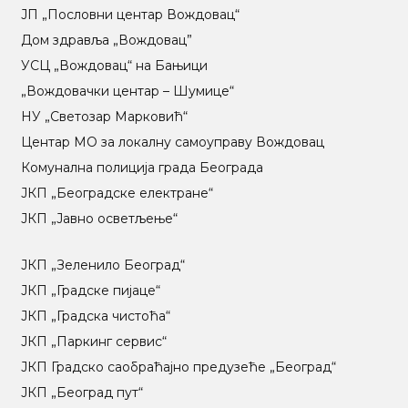
ЈП „Пословни центар Вождовац“
Дом здравља „Вождовац”
УСЦ „Вождовац“ на Бањици
„Вождовачки центар – Шумице“
НУ „Светозар Марковић“
Центар МO за локалну самоуправу Вождовац
Комунална полиција града Београда
ЈКП „Београдске електране“
ЈКП „Јавно осветљење“
ЈКП „Зеленило Београд“
ЈКП „Градске пијаце“
ЈКП „Градска чистоћа“
ЈКП „Паркинг сервис“
ЈКП Градско саобраћајно предузеће „Београд“
ЈКП „Београд пут“