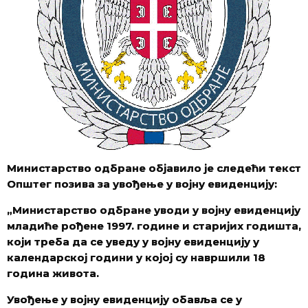
Министарство одбране објавило је следећи текст
Општег позива за увођење у војну евиденцију:
„Министарство одбране уводи у војну евиденцију
младиће рођене 1997. године и старијих годишта,
који треба да се уведу у војну евиденцију у
календарској години у којој су навршили 18
година живота.
Увођење у војну евиденцију обавља се у