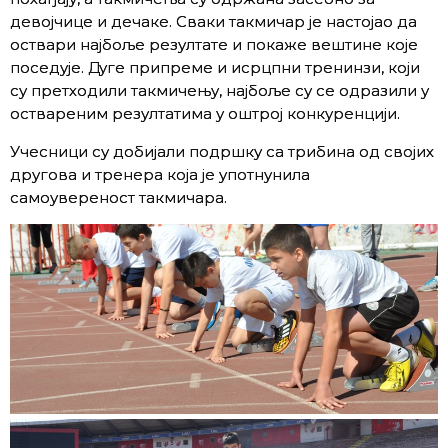
девојчице и дечаке. Сваки такмичар је настојао да
оствари најбоље резултате и покаже вештине које
поседује. Дуге припреме и исрцпни тренинзи, који
су претходили такмичењу, најбоље су се одразили у
оствареним резултатима у оштрој конкуренцији.
Учесници су добијали подршку са трибина од својих
другова и тренера која је употнунила
самоувереност такмичара.