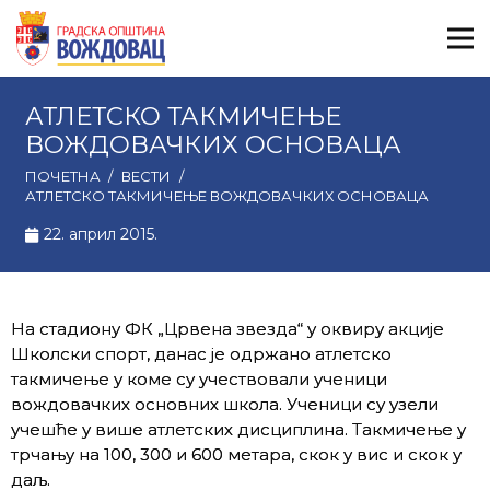
АТЛЕТСКО ТАКМИЧЕЊЕ
ВОЖДОВАЧКИХ ОСНОВАЦА
ПОЧЕТНА
/
ВЕСТИ
/
АТЛЕТСКО ТАКМИЧЕЊЕ ВОЖДОВАЧКИХ ОСНОВАЦА
22. април 2015.
На стадиону ФК „Црвена звезда“ у оквиру акције
Школски спорт, данас је одржано атлетско
такмичење у коме су учествовали ученици
вождовачких основних школа. Ученици су узели
учешће у више атлетских дисциплина. Такмичење у
трчању на 100, 300 и 600 метара, скок у вис и скок у
даљ.