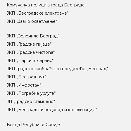
Комунална полиција града Београда
ЈКП „Београдске електране“
ЈКП „Јавно осветљење“
ЈКП „Зеленило Београд“
ЈКП „Градске пијаце“
ЈКП „Градска чистоћа“
ЈКП „Паркинг сервис“
ЈКП Градско саобраћајно предузеће „Београд“
ЈКП „Београд пут“
ЈКП „Инфостан“
ЈКП „Погребне услуге“
ЈП „Градско стамбено“
ЈКП „Београдски водовод и канализација“
Влада Републике Србије