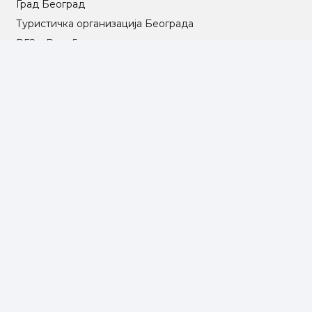
Град Београд
Туристичка организација Београда
РГЗ – Републички геодетски завод
АПР – Агенција за привредне регистре
©2025 Opština Voždovac. Designed by
NEXT VISION