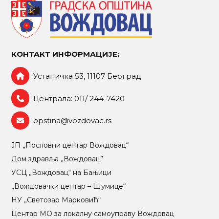
КОНТАКТ ИНФОРМАЦИЈЕ:
Устаничка 53, 11107 Београд
Централа: 011/ 244-7420
opstina@vozdovac.rs
ЈП „Пословни центар Вождовац“
Дом здравља „Вождовац”
УСЦ „Вождовац“ на Бањици
„Вождовачки центар – Шумице“
НУ „Светозар Марковић“
Центар МO за локалну самоуправу Вождовац