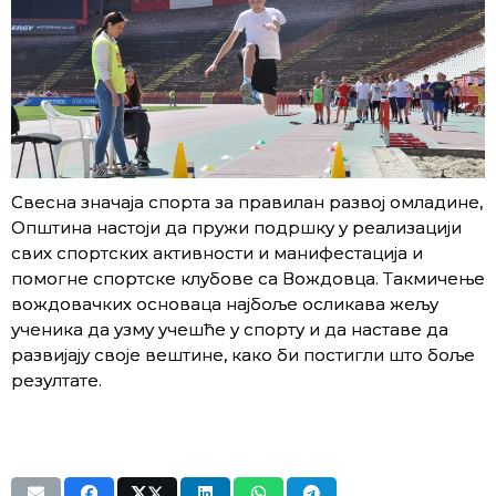
Свеснa значаја спорта за правилан развој омладине,
Општина настоји да пружи подршку у реализацији
свих спортских активности и манифестација и
помогне спортске клубове са Вождовца. Такмичење
вождовачких основаца најбоље осликава жељу
ученика да узму учешће у спорту и да наставе да
развијају своје вештине, како би постигли што боље
резултате.