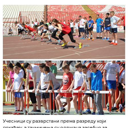
Учесници су разврстани према разреду који
похађају, а такмичења су одржана засебно за