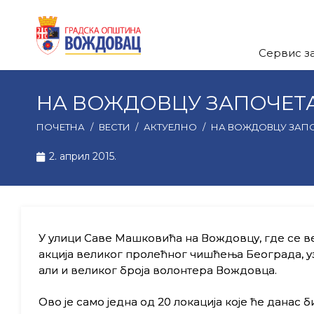
Сервис з
НА ВОЖДОВЦУ ЗАПОЧЕТ
ПОЧЕТНА
/
ВЕСТИ
/
АКТУЕЛНО
/
НА ВОЖДОВЦУ ЗАПО
2. април 2015.
У улици Саве Машковића на Вождовцу, где се в
акција великог пролећног чишћења Београда, уз
али и великог броја волонтера Вождовца.
Ово је само једна од 20 локација које ће данас