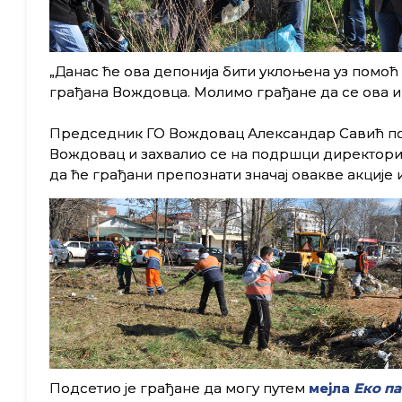
„Данас ће ова депонија бити уклоњена уз помоћ 
грађана Вождовца. Молимо грађане да се ова и 
Председник ГО Вождовац Александар Савић похв
Вождовац и захвалио се на подршци директорима
да ће грађани препознати значај овакве акције
Подсетио је грађане да могу путем
мејла
Еко п