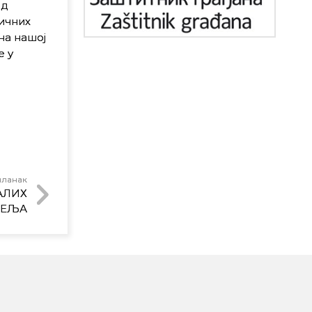
ед
личних
на нашој
е у
чланак
АЛИХ
СЕЉА