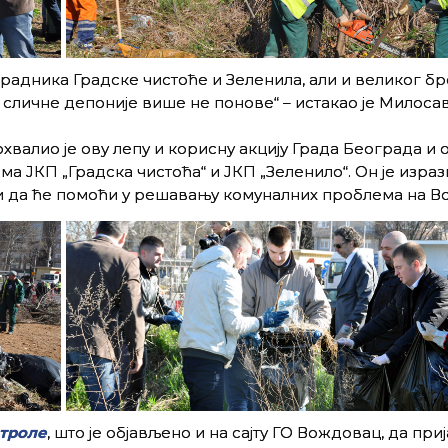
радника Градске чистоће и Зеленила, али и великог бр
сличне депоније више не понове“ – истакао је Милоса
алио је ову лепу и корисну акцију Града Београда и
 ЈКП „Градска чистоћа“ и ЈКП „Зеленило“. Он је израз
 и да ће помоћи у решавању комуналних проблема на В
атроле
, што је објављено и на сајту ГО Вождовац, да при