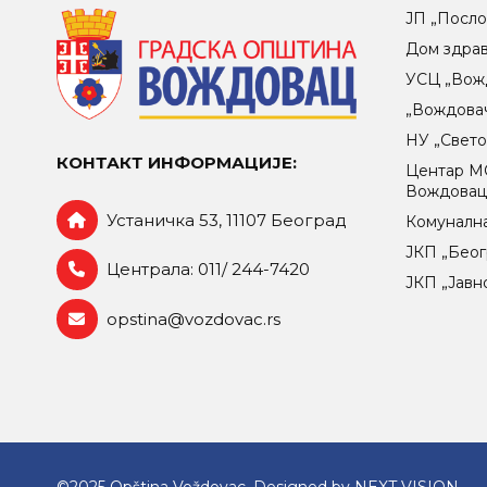
ЈП „Посло
Дом здра
УСЦ „Вож
„Вождова
НУ „Свет
КОНТАКТ ИНФОРМАЦИЈЕ:
Центар МO
Вождова
Устаничка 53, 11107 Београд
Комунална
ЈКП „Беог
Централа: 011/ 244-7420
ЈКП „Јавн
opstina@vozdovac.rs