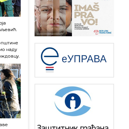
оја
вљевић.
 општине
ио наду
ождовцу.
јаве