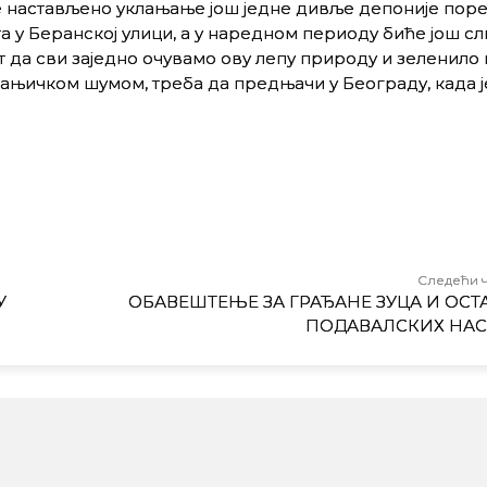
е настављено уклањање још једне дивље депоније пор
 у Беранској улици, а у наредном периоду биће још с
т да сви заједно очувамо ову лепу природу и зеленило 
ањичком шумом, треба да предњачи у Београду, када ј
Следећи 
У
ОБАВЕШТЕЊЕ ЗА ГРАЂАНЕ ЗУЦА И ОСТ
ПОДАВАЛСКИХ НА