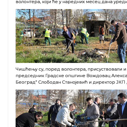
волонтера, који ће у наредних месец дана уред
Чишћењу су, поред волонтера, присуствовали 
председник Градске општине Вождовац Алексан
Београд” Слободан Станојевић и директор ЈКП 