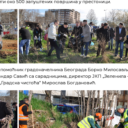
ити око 500 запуштених површина у престоници.
и помоћник градоначелника Београда Борко Милосављ
дар Савић са сарадницима, директор ЈКП „Зеленила 
„Градска чистоћа” Мирослав Богдановић.