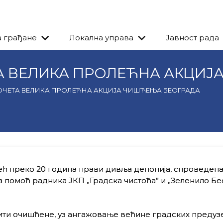
а грађане
Локална управа
Јавност рада
А ВЕЛИКА ПРОЛЕЋНА АКЦИЈ
ЧЕТА ВЕЛИКА ПРОЛЕЋНА АКЦИЈА ЧИШЋЕЊА БЕОГРАДА
ећ преко 20 година прави дивља депонија, спроведена 
 помоћ радника ЈКП „Градска чистоћа” и „Зеленило Бе
 бити очишћене, уз ангажовање већине градских предуз