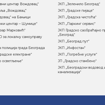
вни центар Вождовац“
ЈКП „Зеленило Београд“
вља „Вождовац”
ЈКП „Градске пијаце“
довац“ на Бањици
ЈКП „Градска чистоћа“
чки центар – Шумице“
ЈКП „Паркинг сервис“
озар Марковић“
ЈКП Градско саобраћајно 
„Београд“
 за локалну самоуправу
ц
ЈКП „Београд пут“
 полиција града Београда
ЈКП „Инфостан“
радске електране“
ЈКП „Погребне услуге“
о осветљење“
ЈП „Градско стамбено“
ЈКП „Београдски водовод 
канализација“