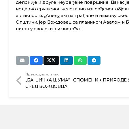
депоније и друге неуређене површине. Данас ј
недавно срушеног нелегално изграђеног објекта
активности. „Апелујем на грађане и њихову свес
Општини, јер Вождовац са планином Авалом и Б
питању екологија и чистоћа“.
Претходни чланак
„БАЊИЧКА ШУМА“– СПОМЕНИК ПРИРОДЕ 
СРЕД ВОЖДОВЦА