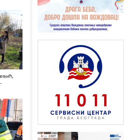
евић,
–