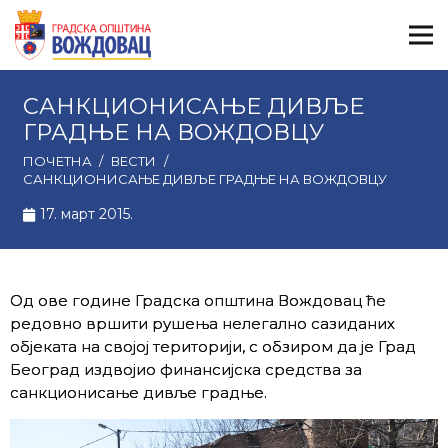
САНКЦИОНИСАЊЕ ДИВЉЕ
ГРАДЊЕ НА ВОЖДОВЦУ
ПОЧЕТНА
/
ВЕСТИ
/
САНКЦИОНИСАЊЕ ДИВЉЕ ГРАДЊЕ НА ВОЖДОВЦУ
17. март 2015.
Од ове године Градска општина Вождовац ће
редовно вршити рушења нелегално сазиданих
објеката на својој територији, с обзиром да је Град
Београд издвојио финансијска средства за
санкционисање дивље градње.