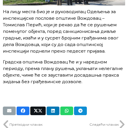
На лицу места био је и руководилац Одељења за
инспекцијске послове општине Вождовац –
Томислав Перић, који је рекао да ће се рушењем
поменутог објекта, поред санкционисања дивље
градње, изаћи и у сусрет бројним грађанима овог
дела Вождовца, који су до сада општинској
инспекцији поднeли преко педесет пријава.
Градска општина Вождовац ће и у наредном
периоду, према плану рушења, уклањати нелегалне
објекте, чиме ће се зауставити досадашња пракса
зидања без грађевинске дозволе.
Претходни чланак
Следећи чланак