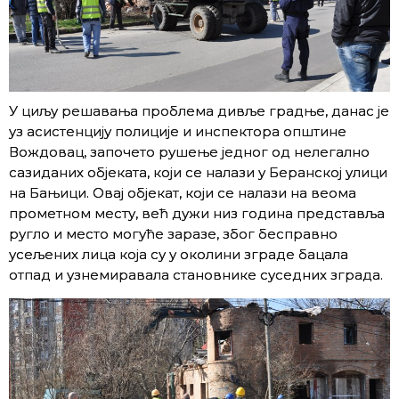
У циљу решавања проблема дивље градње, данас је
уз асистенцију полиције и инспектора општине
Вождовац, започето рушење једног од нелегално
сазиданих објеката, који се налази у Беранској улици
на Бањици. Овај објекат, који се налази на веома
прометном месту, већ дужи низ година представља
ругло и место могуће заразе, због бесправно
усељених лица која су у околини зграде бацала
отпад и узнемиравала становнике суседних зграда.