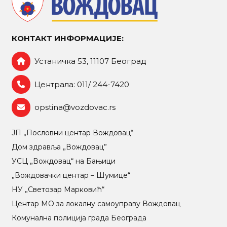
КОНТАКТ ИНФОРМАЦИЈЕ:
Устаничка 53, 11107 Београд
Централа: 011/ 244-7420
opstina@vozdovac.rs
ЈП „Пословни центар Вождовац“
Дом здравља „Вождовац”
УСЦ „Вождовац“ на Бањици
„Вождовачки центар – Шумице“
НУ „Светозар Марковић“
Центар МO за локалну самоуправу Вождовац
Комунална полиција града Београда