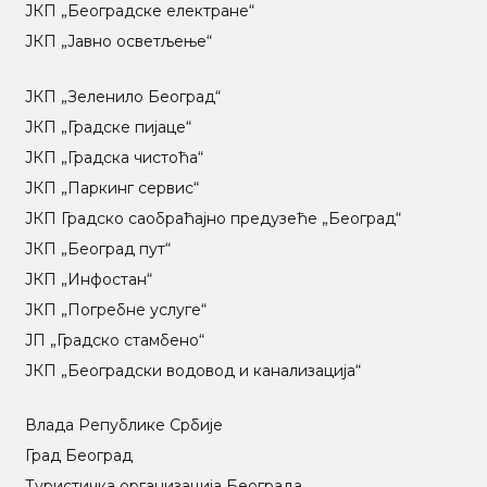
ЈКП „Београдске електране“
ЈКП „Јавно осветљење“
ЈКП „Зеленило Београд“
ЈКП „Градске пијаце“
ЈКП „Градска чистоћа“
ЈКП „Паркинг сервис“
ЈКП Градско саобраћајно предузеће „Београд“
ЈКП „Београд пут“
ЈКП „Инфостан“
ЈКП „Погребне услуге“
ЈП „Градско стамбено“
ЈКП „Београдски водовод и канализација“
Влада Републике Србије
Град Београд
Туристичка организација Београда