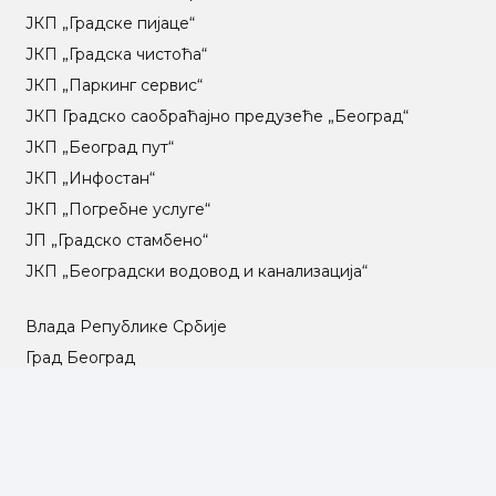
ЈКП „Градске пијаце“
ЈКП „Градска чистоћа“
ЈКП „Паркинг сервис“
ЈКП Градско саобраћајно предузеће „Београд“
ЈКП „Београд пут“
ЈКП „Инфостан“
ЈКП „Погребне услуге“
ЈП „Градско стамбено“
ЈКП „Београдски водовод и канализација“
Влада Републике Србије
Град Београд
Туристичка организација Београда
РГЗ – Републички геодетски завод
АПР – Агенција за привредне регистре