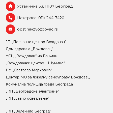
Устаничка 53, 11107 Београд
Централа: 011/ 244-7420
opstina@vozdovac.rs
ЈП „Пословни центар Вождовац“
Дом здравља „Вождовац”
УСЦ „Вождовац“ на Бањици
„Вождовачки центар – Шумице“
НУ „Светозар Марковић“
Центар МO за локалну самоуправу Вождовац
Комунална полиција града Београда
ЈКП „Београдске електране“
ЈКП „Јавно осветљење“
ЈКП „Зеленило Београд“