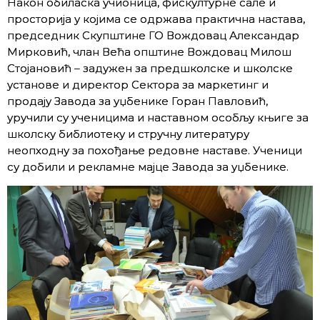
Након oбиласка учионица, фискултурне сале и
просторија у којима се одржава практична настава,
председник Скупштине ГО Вождовац Александар
Мирковић, члан Већа општине Вождовац Милош
Стојановић – задужен за предшколске и школске
установе и директор Сектора за маркетинг и
продају Завода за уџбенике Горан Павловић,
уручили су ученицима и наставном особљу књиге за
школску библиотеку и стручну литературу
неопходну за похођање редовне наставе. Ученици
су добили и рекламне мајце Завода за уџбенике.