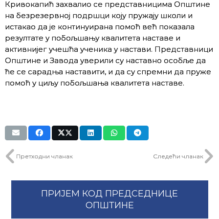
Кривокапић захвалио се представницима Општине
на безрезервној подршци коју пружају школи и
истакао да је континуирана помоћ већ показала
резултате у побољшању квалитета наставе и
активнијег учешћа ученика у настави. Представници
Општине и Завода уверили су наставно особље да
ће се сарадња наставити, и да су спремни да пруже
помоћ у циљу побољшања квалитета наставе.
Претходни чланак
Следећи чланак
ПРИЈЕМ КОД ПРЕДСЕДНИЦЕ
ОПШТИНЕ