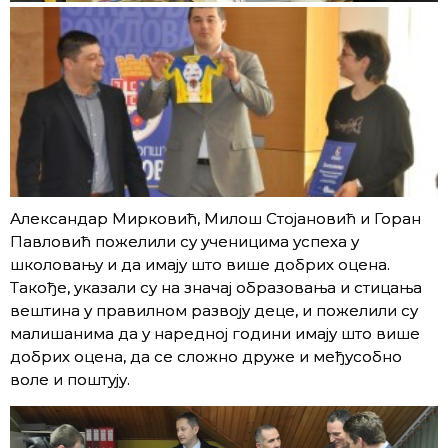
Александар Мирковић, Милош Стојановић и Горан
Павловић пожелили су ученицима успеха у
школовању и да имају што више добрих оцена.
Такође, указали су на значај образовања и стицања
вештина у правилном развоју деце, и пожелили су
малишанима да у наредној години имају што више
добрих оцена, да се сложно друже и међусобно
воле и поштују.