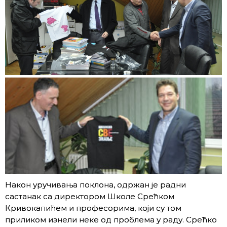
Након уручивања поклона, одржан је радни
састанак са директором Школе Срећком
Кривокапићем и професорима, који су том
приликом изнели неке од проблема у раду. Срећко