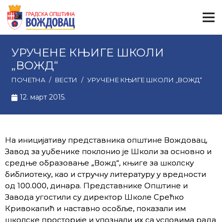
УРУЧЕНЕ КЊИГЕ ШКОЛИ
„ВОЖД“
ПОЧЕТНА
/
ВЕСТИ
/
УРУЧЕНЕ КЊИГЕ ШКОЛИ „ВОЖД“
12. март 2015.
На иницијативу представника општине Вождовац,
Завод за уџбенике поклонио је Школи за основно и
средње образовање „Вожд“, књиге за школску
библиотеку, као и стручну литературу у вредности
од 100.000, динара. Представнике Општине и
Завода угостили су директор Школе Срећко
Кривокапић и наставно особље, показали им
школске просторије и упознали их са условима рада