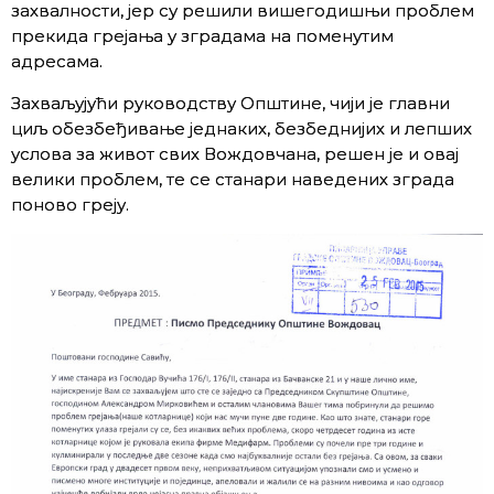
захвалности, јер су решили вишегодишњи проблем
прекида грејања у зградама на поменутим
адресама.
Захваљујући руководству Општине, чији је главни
циљ обезбеђивање једнаких, безбеднијих и лепших
услова за живот свих Вождовчана, решен је и овај
велики проблем, те се станари наведених зграда
поново греју.