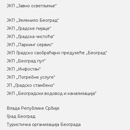
ЈКП „Јавно осветљење“
ЈКП „Зеленило Београд“
ЈКП „Градске пијаце“
ЈКП „Градска чистоћа“
ЈКП „Паркинг сервис“
ЈКП Градско саобраћајно предузеће „Београд“
ЈКП „Београд пут“
ЈКП „Инфостан“
ЈКП „Погребне услуге“
ЈП „Градско стамбено“
ЈКП „Београдски водовод и канализација“
Влада Републике Србије
Град Београд
Туристичка организација Београда