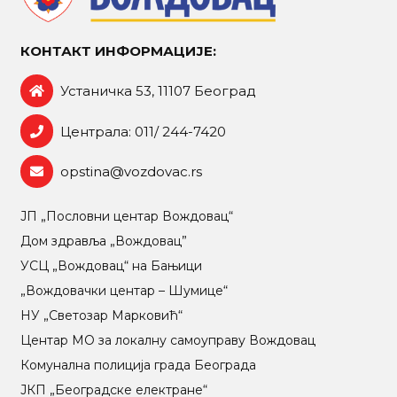
КОНТАКТ ИНФОРМАЦИЈЕ:
Устаничка 53, 11107 Београд
Централа: 011/ 244-7420
opstina@vozdovac.rs
ЈП „Пословни центар Вождовац“
Дом здравља „Вождовац”
УСЦ „Вождовац“ на Бањици
„Вождовачки центар – Шумице“
НУ „Светозар Марковић“
Центар МO за локалну самоуправу Вождовац
Комунална полиција града Београда
ЈКП „Београдске електране“