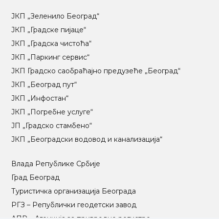
ЈКП „Зеленило Београд“
ЈКП „Градске пијаце“
ЈКП „Градска чистоћа“
ЈКП „Паркинг сервис“
ЈКП Градско саобраћајно предузеће „Београд“
ЈКП „Београд пут“
ЈКП „Инфостан“
ЈКП „Погребне услуге“
ЈП „Градско стамбено“
ЈКП „Београдски водовод и канализација“
Влада Републике Србије
Град Београд
Туристичка организација Београда
РГЗ – Републички геодетски завод
АПР – Агенција за привредне регистре