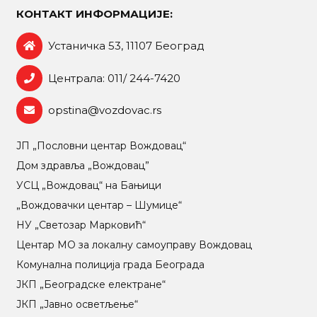
КОНТАКТ ИНФОРМАЦИЈЕ:
Устаничка 53, 11107 Београд
Централа: 011/ 244-7420
opstina@vozdovac.rs
ЈП „Пословни центар Вождовац“
Дом здравља „Вождовац”
УСЦ „Вождовац“ на Бањици
„Вождовачки центар – Шумице“
НУ „Светозар Марковић“
Центар МO за локалну самоуправу Вождовац
Комунална полиција града Београда
ЈКП „Београдске електране“
ЈКП „Јавно осветљење“