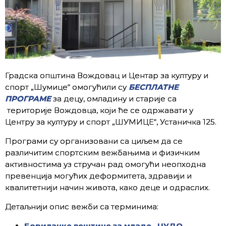
Градска општина Вождовац и Центар за културу и
спорт „Шумице“ омогућили су
БЕСПЛАТНЕ
ПРОГРАМЕ
за децу, омладину и старије са
територије Вождовца, који ће се одржавати у
Центру за културу и спорт „ШУМИЦЕ“, Устаничка 125.
Програми су организовани са циљем да се
различитим спортским вежбањима и физичким
активностима уз стручан рад омогући неопходна
превенција могућих деформитета, здравији и
квалитетнији начин живота, како деце и одраслих.
Детаљнији опис вежби са терминима:
Борилачке вештине за младе „ЏУДО