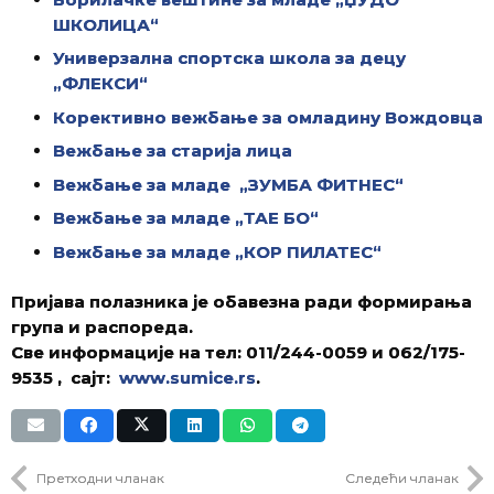
ШКОЛИЦА“
Универзална спортска школа за децу
„ФЛЕКСИ“
Корективно вежбање за омладину Вождовца
Вежбање за старија лица
Вежбање за младе „ЗУМБА ФИТНЕС“
Вежбање за младе „ТАЕ БО“
Вежбање за младе „КОР ПИЛАТЕС“
Пријава полазника је обавезна ради формирања
група и распореда.
Све информације на тел: 011/244-0059 и 062/175-
9535 , сајт:
www.sumice.rs
.
Претходни чланак
Следећи чланак