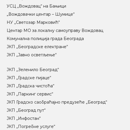
УСЦ „Вождовац“ на Бањици
„Вождовачки центар – Шумице“
НУ „Светозар Марковић“
Центар МO за локалну самоуправу Вождовац
Комунална полиција града Београда
ЈКП „Београдске електране“
ЈКП „Јавно осветљење“
ЈКП „Зеленило Београд“
ЈКП „Градске пијаце“
ЈКП „Градска чистоћа“
ЈКП „Паркинг сервис“
ЈКП Градско саобраћајно предузеће „Београд“
ЈКП „Београд пут“
ЈКП „Инфостан“
ЈКП „Погребне услуге“