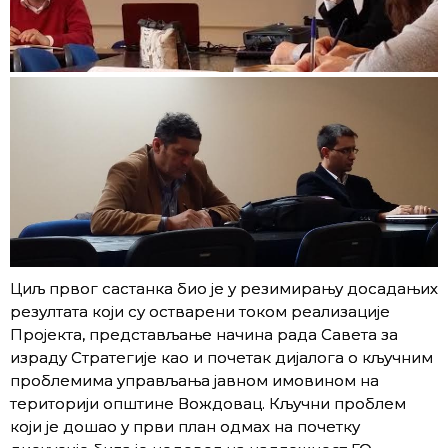
Циљ првог састанка био је у резимирању досадањих
резултата који су остварени током реализације
Пројекта, представљање начина рада Савета за
израду Стратегије као и почетак дијалога о кључним
проблемима управљања јавном имовином на
територији општине Вождовац. Кључни проблем
који је дошао у први план одмах на почетку