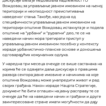
дискусије била је недовољна надлежност ГО
Вождовац за управљање јавном имовином на њеној
територији и неопходност преиспитивања
наведеног стања. Такође, као једна од
специфичности управљања јавном имовином на
територији општине Вождовац истакнута је и подела
општине на ”урбани” и ”рурални” део, те се на
наведени начин мора третирати приступ у
управљању јавном имовином посебно у контексту
израде урбанистичко-планске основе и доношења
одговарајућих комуналних одлука.
У наредна три месеца очекује се више састанака на
којима ће се одвијати даља дискусија о правцима
развоја сектора јавне имовине и начинима на које
општина Вождовац може унапредити живот и рад
својих грађана. Након израде Нацрта Стратегије,
документ ће бити оглашен на јавну расправу те се
очекује да ће на наведени начин и грађани и друге
заинтересоване стране имати могућности да дају