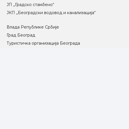
ЈП „Градско стамбено“
ЈКП „Београдски водовод и канализација“
Влада Републике Србије
Град Београд
Туристичка организација Београда
РГЗ – Републички геодетски завод
АПР – Агенција за привредне регистре