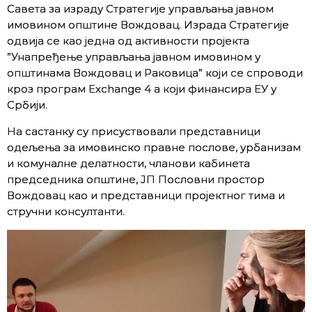
Савета за израду Стратегије управљања јавном
имовином општине Вождовац. Израда Стратегије
одвија се као једна од активности пројекта
”Унапређење управљања јавном имовином у
општинама Вождовац и Раковица” који се спроводи
кроз програм Exchange 4 а који финансира ЕУ у
Србији.
На састанку су присуствовали представници
одељења за имовинско правне послове, урбанизам
и комуналне делатности, чланови кабинета
председника општине, ЈП Пословни простор
Вождовац као и представници пројектног тима и
стручни консултанти.