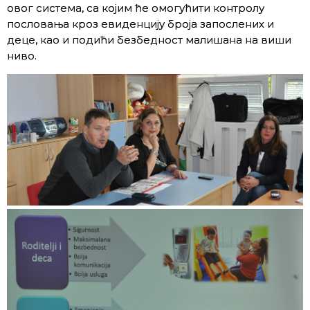
овог система, са којим ће омогућити контролу
пословања кроз евиденцију броја запослених и
деце, као и подићи безбедност малишана на виши
ниво.