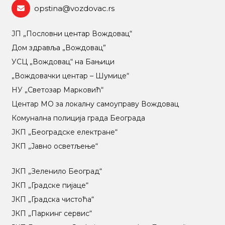
opstina@vozdovac.rs
ЈП „Пословни центар Вождовац“
Дом здравља „Вождовац”
УСЦ „Вождовац“ на Бањици
„Вождовачки центар – Шумице“
НУ „Светозар Марковић“
Центар МO за локалну самоуправу Вождовац
Комунална полиција града Београда
ЈКП „Београдске електране“
ЈКП „Јавно осветљење“
ЈКП „Зеленило Београд“
ЈКП „Градске пијаце“
ЈКП „Градска чистоћа“
ЈКП „Паркинг сервис“