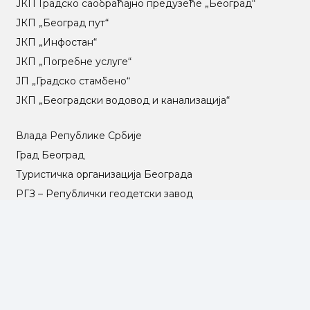
ЈКП Градско саобраћајно предузеће „Београд“
ЈКП „Београд пут“
ЈКП „Инфостан“
ЈКП „Погребне услуге“
ЈП „Градско стамбено“
ЈКП „Београдски водовод и канализација“
Влада Републике Србије
Град Београд
Туристичка организација Београда
РГЗ – Републички геодетски завод
АПР – Агенција за привредне регистре