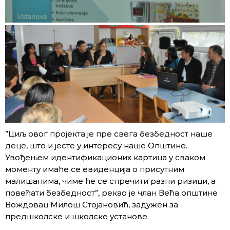
”Циљ овог пројекта је пре свега безбедност наше
деце, што и јесте у интересу наше Општине.
Увођењем идентификационих картица у сваком
моменту имаће се евиденција о присутним
малишанима, чиме ће се спречити разни ризици, а
повећати безбедност”, рекао је члан Већа општине
Вождовац Милош Стојановић, задужен за
предшколске и школске установе.