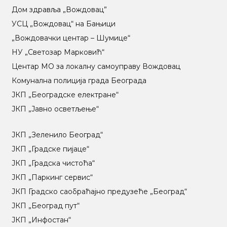
Дом здравља „Вождовац”
УСЦ „Вождовац“ на Бањици
„Вождовачки центар – Шумице“
НУ „Светозар Марковић“
Центар МO за локалну самоуправу Вождовац
Комунална полиција града Београда
ЈКП „Београдске електране“
ЈКП „Јавно осветљење“
ЈКП „Зеленило Београд“
ЈКП „Градске пијаце“
ЈКП „Градска чистоћа“
ЈКП „Паркинг сервис“
ЈКП Градско саобраћајно предузеће „Београд“
ЈКП „Београд пут“
ЈКП „Инфостан“