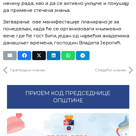
начину рада, као и да се активно укључе и покушају
да примене стечена знања.
Затварање ове манифестације планирано је за
понедељак, када ће се организовати књижевно
вече где ће гост бити, један од највећих академика
данашњег времена, господин Владета Јеротић.
Претходни чланак
Следећи чланак
ПРИЈЕМ КОД ПРЕДСЕДНИЦЕ
ОПШТИНЕ