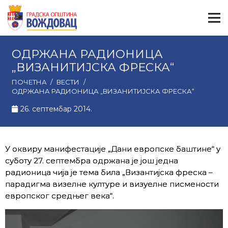
ОДРЖАНА РАДИОНИЦА
„ВИЗАНИТИЈСКА ФРЕСКА“
ПОЧЕТНА
/
ВЕСТИ
/
ОДРЖАНА РАДИОНИЦА „ВИЗАНИТИЈСКА ФРЕСКА“
26. септембар 2014.
У оквиру манифестације „Дани европске баштине“ у
суботу 27. септембра одржана је још једна
радионица чија је тема била „Византијска фреска –
парадигма визелне културе и визуелне писмености
европског средњег века“.