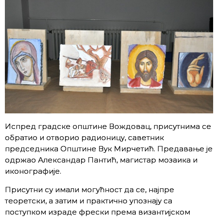
Испред градске општине Вождовац, присутнима се
обратио и отворио радионицу, саветник
председника Општине Вук Мирчетић. Предавање је
одржао Александар Пантић, магистар мозаика и
иконографије.
Присутни су имали могућност да се, најпре
теоретски, а затим и практично упознају са
поступком израде фрески према византијском