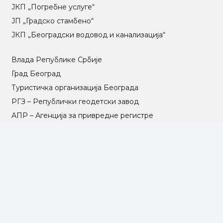
ЈКП „Погребне услуге“
ЈП „Градско стамбено“
ЈКП „Београдски водовод и канализација“
Влада Републике Србије
Град Београд
Туристичка организација Београда
РГЗ – Републички геодетски завод
АПР – Агенција за привредне регистре