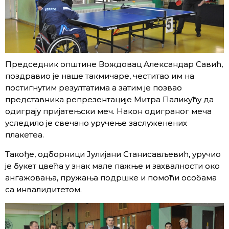
Председник општине Вождовац Александар Савић,
поздравио је наше такмичаре, честитао им на
постигнутим резултатима а затим је позвао
представника репрезентације Митра Паликућу да
одиграју пријатењски меч. Након одиграног меча
уследило је свечано уручење заслуженених
плакетеа.
Такође, одборници Јулијани Станисављевић, уручио
је букет цвећа у знак мале пажње и захвалности око
ангажовања, пружања подршке и помоћи особама
са инвалидитетом.