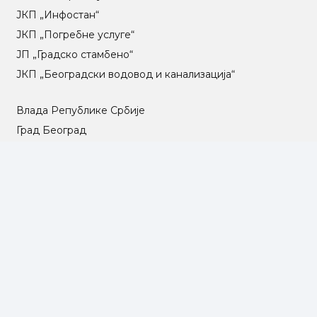
ЈКП „Инфостан“
ЈКП „Погребне услуге“
ЈП „Градско стамбено“
ЈКП „Београдски водовод и канализација“
Влада Републике Србије
Град Београд
Туристичка организација Београда
РГЗ – Републички геодетски завод
АПР – Агенција за привредне регистре