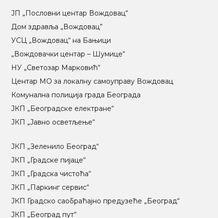
ЈП „Пословни центар Вождовац“
Дом здравља „Вождовац”
УСЦ „Вождовац“ на Бањици
„Вождовачки центар – Шумице“
НУ „Светозар Марковић“
Центар МO за локалну самоуправу Вождовац
Комунална полиција града Београда
ЈКП „Београдске електране“
ЈКП „Јавно осветљење“
ЈКП „Зеленило Београд“
ЈКП „Градске пијаце“
ЈКП „Градска чистоћа“
ЈКП „Паркинг сервис“
ЈКП Градско саобраћајно предузеће „Београд“
ЈКП „Београд пут“