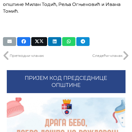
општине Милан Тодић, Реља Огњеновић и Ивана
Томић.
Претходни чланак
Следећи чланак
ПРИЈЕМ КОД ПРЕДСЕДНИЦЕ
ОПШТИНЕ