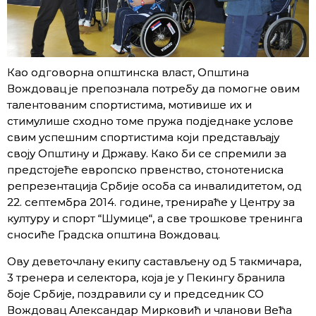
Као одговорна општинска власт, Општина
Вождовац је препознала потребу да помогне овим
талентованим спортистима, мотивише их и
стимулише сходно томе пружа подједнаке услове
свим успешним спортистима који представљају
своју Општину и Државу. Како би се спремили за
предстојеће европско првенство, стонотениска
репрезентација Србије особа са инвалидитетом, од
22. септембра 2014. године, тренираће у Центру за
културу и спорт “Шумице“, а све трошкове тренинга
сносиће Градска општина Вождовац.
Ову деветочлану екипу састављену од 5 такмичара,
3 тренера и селектора, која је у Пекингу бранила
боје Србије, поздравили су и председник СО
Вождовац Александар Мирковић и чланови Већа