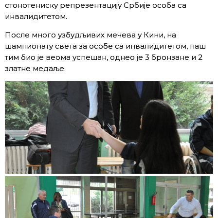
стонотениску репрезентацију Србије особа са
инвалидитетом.
После много узбудљивих мечева у Кини, на
шампионату света за особе са инвалидитетом, наш
тим био је веома успешан, однео је 3 бронзане и 2
златне медаље.