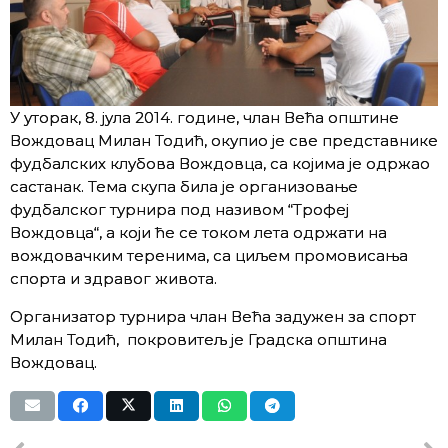
У уторак, 8. јула 2014. године, члан Већа општине
Вождовац Милан Тодић, окупио је све представнике
фудбалских клубова Вождовца, са којима је одржао
састанак. Тема скупа била је организовање
фудбалског турнира под називом “Трофеј
Вождовца“, а који ће се током лета одржати на
вождовачким теренима, са циљем промовисања
спорта и здравог живота.
Организатор турнира члан Већа задужен за спорт
Милан Тодић, покровитељ је Градска општина
Вождовац.