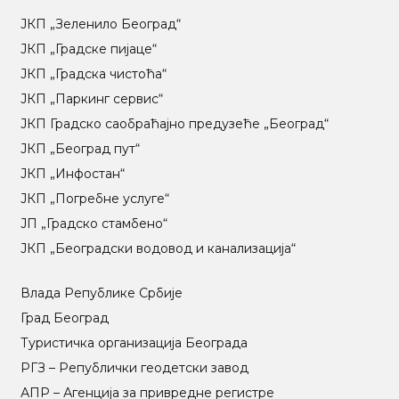
ЈКП „Зеленило Београд“
ЈКП „Градске пијаце“
ЈКП „Градска чистоћа“
ЈКП „Паркинг сервис“
ЈКП Градско саобраћајно предузеће „Београд“
ЈКП „Београд пут“
ЈКП „Инфостан“
ЈКП „Погребне услуге“
ЈП „Градско стамбено“
ЈКП „Београдски водовод и канализација“
Влада Републике Србије
Град Београд
Туристичка организација Београда
РГЗ – Републички геодетски завод
АПР – Агенција за привредне регистре