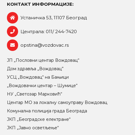
КОНТАКТ ИНФОРМАЦИЈЕ:
Устаничка 53, 11107 Београд
Централа: 011/ 244-7420
opstina@vozdovac.rs
ЈП „Пословни центар Вождовац“
Дом здравља „Вождовац”
УСЦ „Вождовац“ на Бањици
„Вождовачки центар – Шумице“
НУ „Светозар Марковић“
Центар МO за локалну самоуправу Вождовац
Комунална полиција града Београда
ЈКП „Београдске електране“
ЈКП „Јавно осветљење“