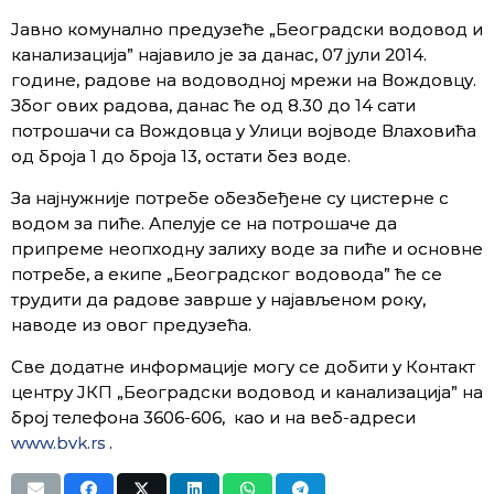
Јавно комунално предузеће „Београдски водовод и
канализација” најавило је за данас, 07 јули 2014.
године, радове на водоводној мрежи на Вождовцу.
Због ових радова, данас ће од 8.30 до 14 сати
потрошачи са Вождовца у Улици војводе Влаховића
од броја 1 до броја 13, остати без воде.
За најнужније потребе обезбеђене су цистерне с
водом за пиће. Апелује се на потрошаче да
припреме неопходну залиху воде за пиће и основне
потребе, а екипе „Београдског водовода” ће се
трудити да радове заврше у најављеном року,
наводе из овог предузећа.
Све додатне информације могу се добити у Контакт
центру ЈКП „Београдски водовод и канализација” на
број телефона 3606-606, као и на веб-адреси
www.bvk.rs
.