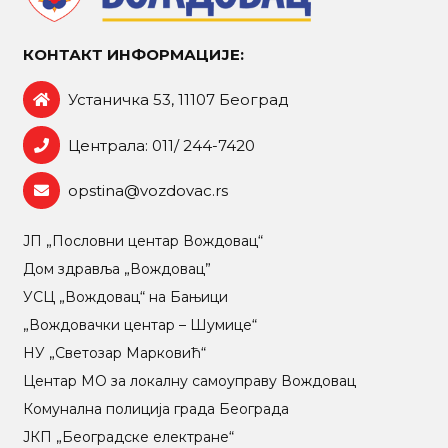
КОНТАКТ ИНФОРМАЦИЈЕ:
Устаничка 53, 11107 Београд
Централа: 011/ 244-7420
opstina@vozdovac.rs
ЈП „Пословни центар Вождовац“
Дом здравља „Вождовац”
УСЦ „Вождовац“ на Бањици
„Вождовачки центар – Шумице“
НУ „Светозар Марковић“
Центар МO за локалну самоуправу Вождовац
Комунална полиција града Београда
ЈКП „Београдске електране“