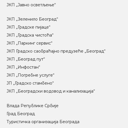
ЈКП „Јавно осветљење“
ЈКП „Зеленило Београд“
ЈКП „Градске пијаце“
ЈКП „Градска чистоћа“
ЈКП „Паркинг сервис“
ЈКП Градско саобраћајно предузеће „Београд“
ЈКП „Београд пут“
ЈКП „Инфостан“
ЈКП „Погребне услуге“
ЈП „Градско стамбено“
ЈКП „Београдски водовод и канализација“
Влада Републике Србије
Град Београд
Туристичка организација Београда