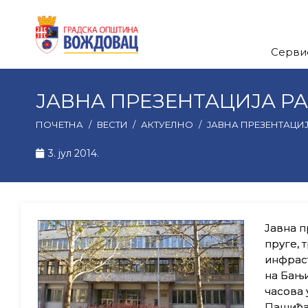
Серви
ЈАВНА ПРЕЗЕНТАЦИЈА РАД
ПОЧЕТНА
/
ВЕСТИ
/
АКТУЕЛНО
/
ЈАВНА ПРЕЗЕНТАЦИЈА
3. јул 2014.
Јавна п
пруге, 
инфраст
на Бањи
часова 
Пашића 