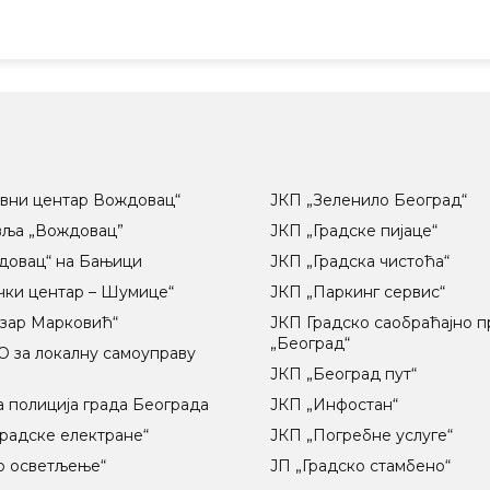
вни центар Вождовац“
ЈКП „Зеленило Београд“
вља „Вождовац”
ЈКП „Градске пијаце“
довац“ на Бањици
ЈКП „Градска чистоћа“
чки центар – Шумице“
ЈКП „Паркинг сервис“
озар Марковић“
ЈКП Градско саобраћајно 
„Београд“
 за локалну самоуправу
ц
ЈКП „Београд пут“
 полиција града Београда
ЈКП „Инфостан“
радске електране“
ЈКП „Погребне услуге“
о осветљење“
ЈП „Градско стамбено“