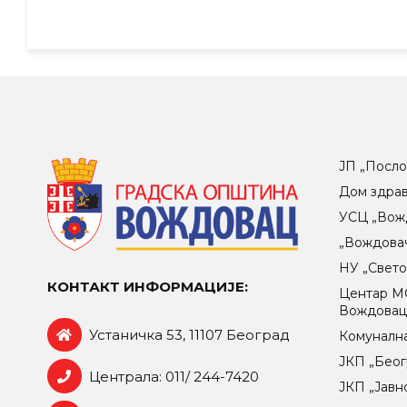
ЈП „Посло
Дом здра
УСЦ „Вож
„Вождова
НУ „Свет
КОНТАКТ ИНФОРМАЦИЈЕ:
Центар МO
Вождова
Устаничка 53, 11107 Београд
Комунална
ЈКП „Беог
Централа: 011/ 244-7420
ЈКП „Јавн