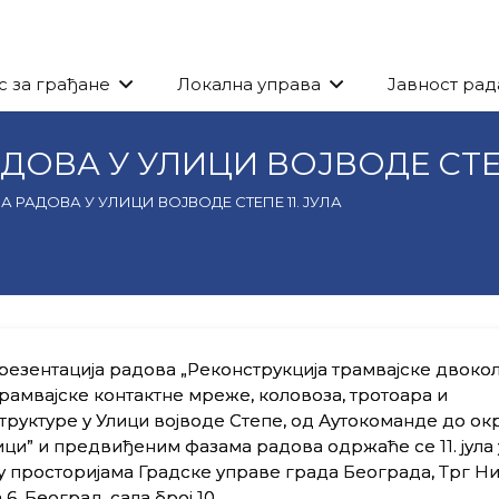
с за грађане
Локална управа
Јавност рад
ОВА У УЛИЦИ ВОЈВОДЕ СТЕПЕ
 РАДОВА У УЛИЦИ ВОЈВОДЕ СТЕПЕ 11. ЈУЛА
резентација радова „Реконструкција трамвајске двоко
трамвајске контактне мреже, коловоза, тротоара и
руктуре у Улици војводе Степе, од Аутокоманде до ок
ци” и предвиђеним фазама радова одржаће се 11. јула у
у просторијама Градске управе града Београда, Трг Н
6, Београд, сала број 10.