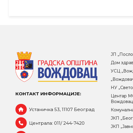
ЈП „Посло
Дом здра
УСЦ „Вож
„Вождова
НУ „Свет
КОНТАКТ ИНФОРМАЦИЈЕ:
Центар МO
Вождова
Устаничка 53, 11107 Београд
Комунална
ЈКП „Беог
Централа: 011/ 244-7420
ЈКП „Јавн