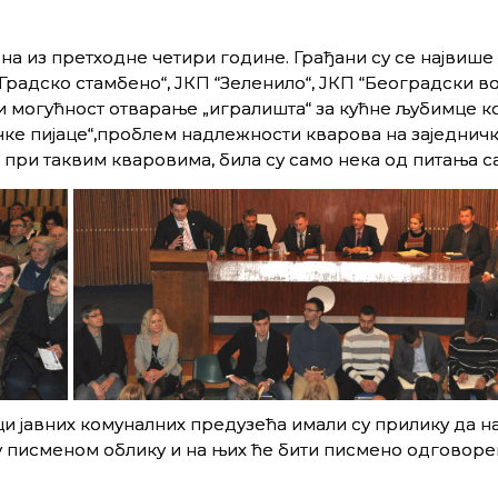
а из претходне четири године. Грађани су се највише
радско стамбено“, ЈКП “Зеленило“, ЈКП “Београдски в
тоји могућност отварање „игралишта“ за кућне љубимце к
ке пијаце“,проблем надлежности кварова на заједнич
ри таквим кваровима, била су само нека од питања са
јавних комуналних предузећа имали су прилику да на
у писменом облику и на њих ће бити писмено одговоре