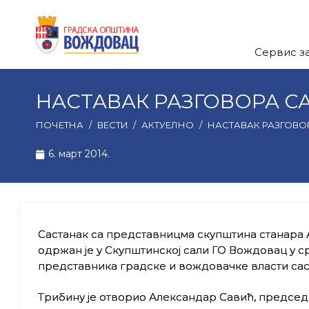
Сервис з
НАСТАВАК РАЗГОВОРА С
ПОЧЕТНА
/
ВЕСТИ
/
АКТУЕЛНО
/
НАСТАВАК РАЗГОВО
6. март 2014.
Састанак са представницма скупштина станара
одржан је у Скупштинској сали ГО Вождовац у сре
представника градске и вождовачке власти саст
Трибину је отворио Александар Савић, предсе