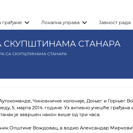
а грађане
Локална управа
Јавност рада
А СКУПШТИНАМА СТАНАРА
РА СА СКУПШТИНАМА СТАНАРА
 Аутокоманде, Чиновничке колоније, Доњег и Горњег В
ду, 5. марта 2014. године. Уз активно учешће грађана 
анак је завршен након више од три часа.
дник Општине Вождовац, а водио Александар Миркови