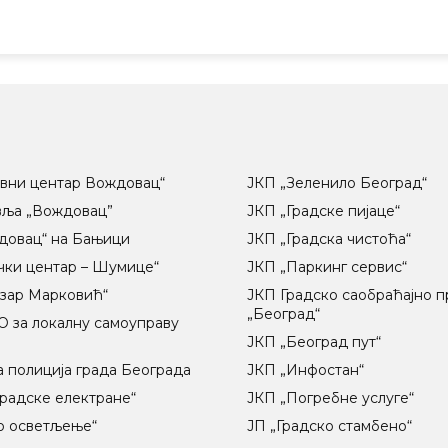
вни центар Вождовац“
ЈКП „Зеленило Београд“
вља „Вождовац”
ЈКП „Градске пијаце“
довац“ на Бањици
ЈКП „Градска чистоћа“
чки центар – Шумице“
ЈКП „Паркинг сервис“
озар Марковић“
ЈКП Градско саобраћајно 
„Београд“
 за локалну самоуправу
ц
ЈКП „Београд пут“
 полиција града Београда
ЈКП „Инфостан“
радске електране“
ЈКП „Погребне услуге“
о осветљење“
ЈП „Градско стамбено“