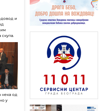
одовод и
од
ким
 скупа.
 нека од
но у