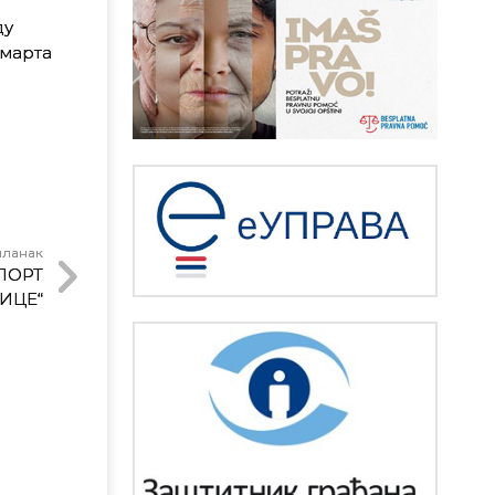
ду
 марта
чланак
ПОРТ
ИЦЕ“