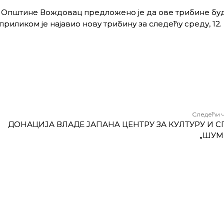
 Општине Вождовац предложено је да ове трибине бу
риликом је најавио нову трибину за следећу среду, 12.
Следећи 
ДОНАЦИЈА ВЛАДЕ ЈАПАНA ЦЕНТРУ ЗА КУЛТУРУ И С
„ШУМ