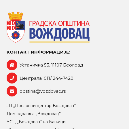
КОНТАКТ ИНФОРМАЦИЈЕ:
Устаничка 53, 11107 Београд
Централа: 011/ 244-7420
opstina@vozdovac.rs
ЈП „Пословни центар Вождовац“
Дом здравља „Вождовац”
УСЦ „Вождовац“ на Бањици