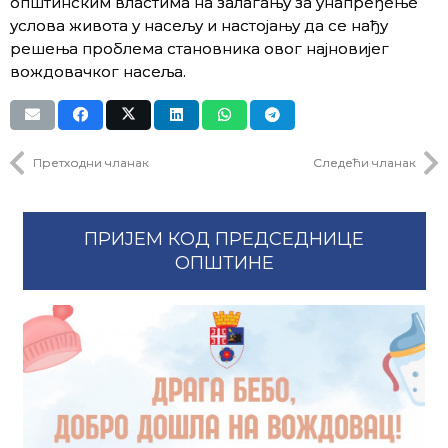
општинским властима на залагању за унапређење
услова живота у насељу и настојању да се нађу
решења проблема становника овог најновијег
вождовачког насеља.
Претходни чланак
Следећи чланак
ПРИЈЕМ КОД ПРЕДСЕДНИЦЕ
ОПШТИНЕ