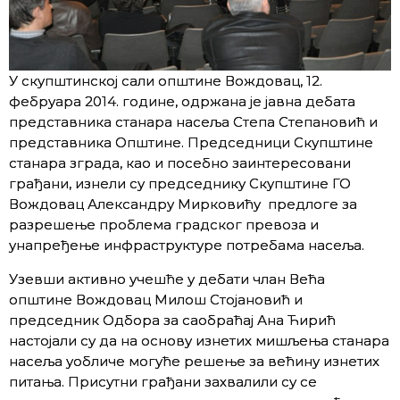
У скупштинској сали општине Вождовац, 12.
фебруара 2014. године, одржана је јавна дебата
представника станара насеља Степа Степановић и
представника Општине. Председници Скупштине
станара зграда, као и посебно заинтересовани
грађани, изнели су председнику Скупштине ГО
Вождовац Александру Мирковићу предлоге за
разрешење проблема градског превоза и
унапређење инфраструктуре потребама насеља.
Узевши активно учешће у дебати члан Већа
општине Вождовац Милош Стојановић и
председник Одбора за саобраћај Ана Ћирић
настојали су да на основу изнетих мишљења станара
насеља уобличе могуће решење за већину изнетих
питања. Присутни грађани захвалили су се