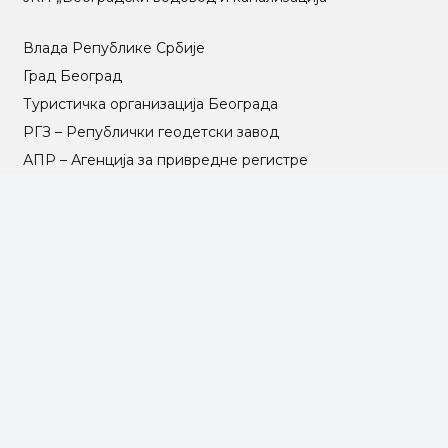
Влада Републике Србије
Град Београд
Туристичка организација Београда
РГЗ – Републички геодетски завод
АПР – Агенција за привредне регистре
©2025 Opština Voždovac. Designed by
NEXT VISION