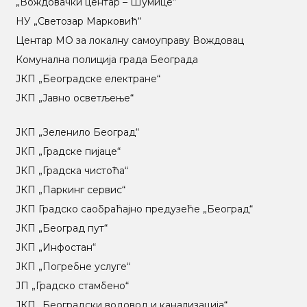
„Вождовачки центар – Шумице“
НУ „Светозар Марковић“
Центар МO за локалну самоуправу Вождовац
Комунална полиција града Београда
ЈКП „Београдске електране“
ЈКП „Јавно осветљење“
ЈКП „Зеленило Београд“
ЈКП „Градске пијаце“
ЈКП „Градска чистоћа“
ЈКП „Паркинг сервис“
ЈКП Градско саобраћајно предузеће „Београд“
ЈКП „Београд пут“
ЈКП „Инфостан“
ЈКП „Погребне услуге“
ЈП „Градско стамбено“
ЈКП „Београдски водовод и канализација“