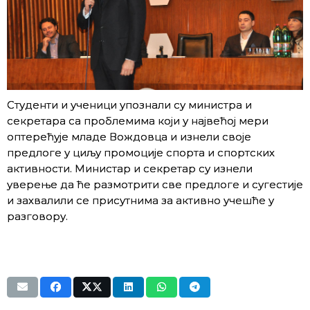
Студенти и ученици упознали су министра и
секретара са проблемима који у највећој мери
оптерећује младе Вождовца и изнели своје
предлоге у циљу промоције спорта и спортских
активности. Министар и секретар су изнели
уверење да ће размотрити све предлоге и сугестије
и захвалили се присутнима за активно учешће у
разговору.