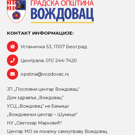
КОНТАКТ ИНФОРМАЦИЈЕ:
Устаничка 53, 11107 Београд
Централа: 011/ 244-7420
opstina@vozdovac.rs
ЈП „Пословни центар Вождовац“
Дом здравља „Вождовац”
УСЦ „Вождовац“ на Бањици
„Вождовачки центар – Шумице“
НУ „Светозар Марковић“
Центар МO за локалну самоуправу Вождовац