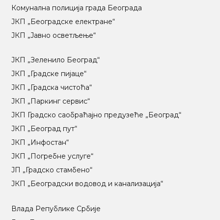
Комунална полиција града Београда
ЈКП „Београдске електране“
ЈКП „Јавно осветљење“
ЈКП „Зеленило Београд“
ЈКП „Градске пијаце“
ЈКП „Градска чистоћа“
ЈКП „Паркинг сервис“
ЈКП Градско саобраћајно предузеће „Београд“
ЈКП „Београд пут“
ЈКП „Инфостан“
ЈКП „Погребне услуге“
ЈП „Градско стамбено“
ЈКП „Београдски водовод и канализација“
Влада Републике Србије