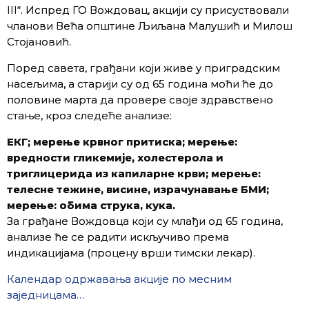
III“. Испред ГО Вождовац, акцији су присуствовали
чланови Већа општине Љиљана Малушић и Милош
Стојановић.
Поред савета, грађани који живе у приградским
насељима, а старији су од 65 година моћи ће до
половине марта да провере своје здравствено
стање, кроз следеће анализе:
ЕКГ; мерење крвног притиска; мерење:
вредности гликемије, холестерола и
триглицерида из капиларне крви; мерење:
телесне тежине, висине, израчунавање БМИ;
мерење: обима струка, кука.
За грађане Вождовца који су млађи од 65 година,
анализе ће се радити искључиво према
индикацијама (процену врши тимски лекар).
Календар одржавања акције по месним
заједницама…