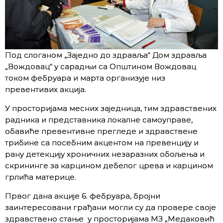
Под слоганом „Заједно до здравља“ Дом здравља
„Вождовац“ у сарадњи са Општином Вождовац
током фебруара и марта организује низ
превентивих акција.
У просторијама месних заједница, тим здравствених
радника и представника локалне самоуправе,
обавиће превентивне прегледе и здравствене
трибине са посебним акцентом на превенцију и
рану детекцију хроничних незаразних обољења и
скрининге за карцином дебелог црева и карцином
грлића материце.
Првог дана акције 6. фебруара, бројни
заинтересовани грађани могли су да провере своје
здравствено стање у просторијама МЗ „Медаковић