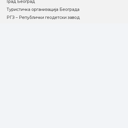
Град Београд
Туристичка организација Београда
РГЗ – Републички геодетски завод
АПР – Агенција за привредне регистре
©2025 Opština Voždovac. Designed by
NEXT VISION
МАПА САЈТА