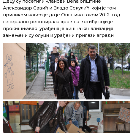
Децу су посетили чланови Већа општине
Александар Савић и Владо Секулић, који је том
приликом навео је да је Општина током 2012. год.
генерално реновирала кров на вртићу који је
прокишњавао, урађена је кишна канализација,
замењени су олуци и урађени прилази згради.