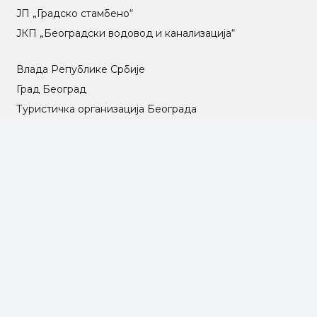
ЈП „Градско стамбено“
ЈКП „Београдски водовод и канализација“
Влада Републике Србије
Град Београд
Туристичка организација Београда
РГЗ – Републички геодетски завод
АПР – Агенција за привредне регистре