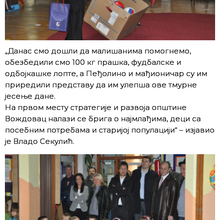
„Данас смо дошли да малишанима помогнемо,
обезбедили смо 100 кг прашка, фудбалске и
одбојкашке лопте, а Пеђолино и мађионичар су им
приредили представу да им улепша ове тмурне
јесење дане.
На првом месту стратегије и развоја општине
Вождовац налази се брига о најмлађима, деци са
посебним потребама и старијој популацији“ – изјавио
је Владо Секулић.