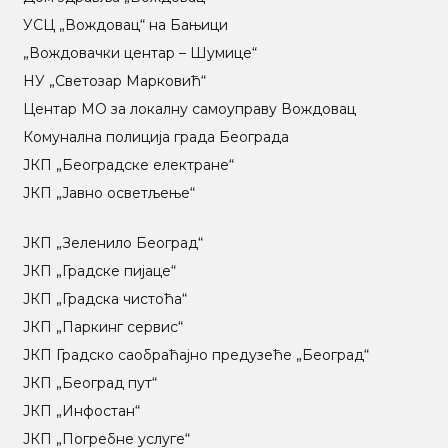
УСЦ „Вождовац“ на Бањици
„Вождовачки центар – Шумице“
НУ „Светозар Марковић“
Центар МO за локалну самоуправу Вождовац
Комунална полиција града Београда
ЈКП „Београдске електране“
ЈКП „Јавно осветљење“
ЈКП „Зеленило Београд“
ЈКП „Градске пијаце“
ЈКП „Градска чистоћа“
ЈКП „Паркинг сервис“
ЈКП Градско саобраћајно предузеће „Београд“
ЈКП „Београд пут“
ЈКП „Инфостан“
ЈКП „Погребне услуге“