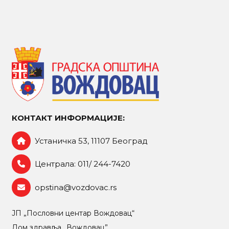
КОНТАКТ ИНФОРМАЦИЈЕ:
Устаничка 53, 11107 Београд
Централа: 011/ 244-7420
opstina@vozdovac.rs
ЈП „Пословни центар Вождовац“
Дом здравља „Вождовац”