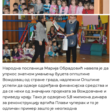
Народна посланица Марија Обрадовић навела је да
упркос знатном умањењу буџета оппштине
Вождовац од стране града, надлежни Општине
успели да одвоје одређана финансијска средства и
да се неки од значајних пројеката за Вождовчане и
приведу крају. Тако је одвојено 5,8 милиона динара
за реконструкцију вртића Плави чуперак и то је
одличан пример зашто је неопходна