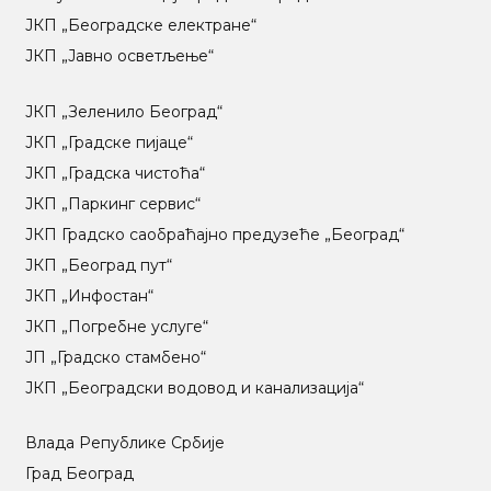
ЈКП „Београдске електране“
ЈКП „Јавно осветљење“
ЈКП „Зеленило Београд“
ЈКП „Градске пијаце“
ЈКП „Градска чистоћа“
ЈКП „Паркинг сервис“
ЈКП Градско саобраћајно предузеће „Београд“
ЈКП „Београд пут“
ЈКП „Инфостан“
ЈКП „Погребне услуге“
ЈП „Градско стамбено“
ЈКП „Београдски водовод и канализација“
Влада Републике Србије
Град Београд