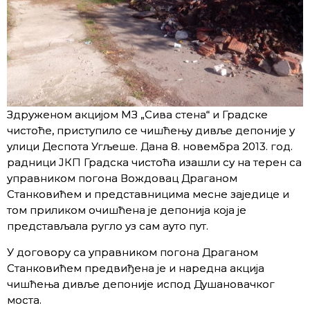
Здруженом акцијом МЗ „Сива стена“ и Градске
чистоће, приступило се чишћењу дивље депоније у
улици Деспота Угљеше. Дана 8. новембра 2013. год.
радници ЈКП Градска чистоћа изашли су на терен са
управником погона Вождовац Драганом
Станковићем и представницима месне заједице и
том приликом очишћена је депонија која је
представљала ругло уз сам ауто пут.
У договору са управником погона Драганом
Станковићем предвиђена је и наредна акција
чишћења дивље депоније испод Душановачког
моста.