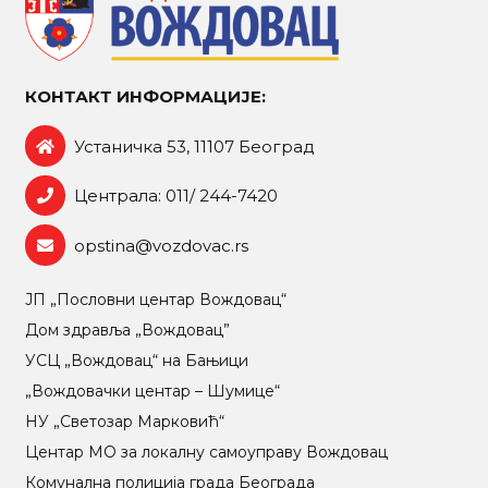
КОНТАКТ ИНФОРМАЦИЈЕ:
Устаничка 53, 11107 Београд
Централа: 011/ 244-7420
opstina@vozdovac.rs
ЈП „Пословни центар Вождовац“
Дом здравља „Вождовац”
УСЦ „Вождовац“ на Бањици
„Вождовачки центар – Шумице“
НУ „Светозар Марковић“
Центар МO за локалну самоуправу Вождовац
Комунална полиција града Београда